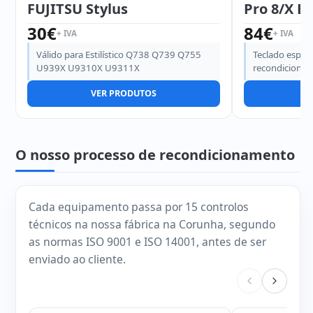
FUJITSU Stylus
Pro 8/X E
30
€
84
€
+ IVA
+ IVA
Válido para Estilístico Q738 Q739 Q755
Teclado espan
U939X U9310X U9311X
recondiciona
VER PRODUTOS
V
O nosso processo de recondicionamento
Cada equipamento passa por 15 controlos
técnicos na nossa fábrica na Corunha, segundo
as normas ISO 9001 e ISO 14001, antes de ser
enviado ao cliente.