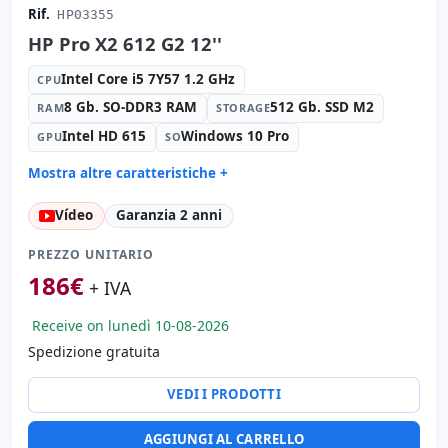
Rif.
HP03355
HP Pro X2 612 G2 12''
Intel Core i5 7Y57 1.2 GHz
CPU
8 Gb. SO-DDR3 RAM
512 Gb. SSD M2
RAM
STORAGE
Intel HD 615
Windows 10 Pro
GPU
SO
Mostra altre caratteristiche +
Suono:
Conexant ISST audio
Vídeo
Garanzia 2 anni
Carte:
Rete:
Porte:
USB 3.0 · USB-C
PREZZO UNITARIO
Tattile 12 '' FullHD 16:
10 · Risoluzione 1920x1280
186
€
+ IVA
Multimedia:
Lettore impronte · Webcam posteriore ·
Webcam frontale
Receive on lunedì 10-08-2026
Connettività:
WIFI · Bluetooth
Spedizione gratuita
Altri:
Imballaggio hR
VEDI I PRODOTTI
Dimensioni:
30x22x1.5 cm.
Peso:
1.20 Kg.
AGGIUNGI AL CARRELLO