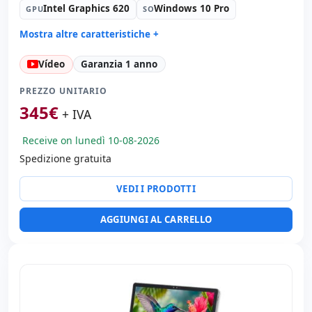
Intel Graphics 620
Windows 10 Pro
GPU
SO
Mostra altre caratteristiche +
Suono:
Realtek Audio
Vídeo
Garanzia 1 anno
Porte:
USB 3.0
Tattile 10.1 '' FullHD 16:
9 · Risoluzione 1920x1200
PREZZO UNITARIO
Porte video:
HDMI
345
€
+ IVA
Multimedia:
Webcam posteriore · Webcam frontale
Receive on lunedì 10-08-2026
Connettività:
WIFI · Bluetooth · 4G
Spedizione gratuita
Altri:
Imballaggio hR
Dimensioni:
28x20x4 cm.
VEDI I PRODOTTI
Peso:
1.40 Kg.
AGGIUNGI AL CARRELLO