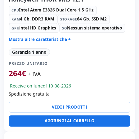
Intel Atom E3826 Dual Core 1.5 GHz
CPU
4 Gb. DDR3 RAM
64 Gb. SSD M2
RAM
STORAGE
intel HD Graphics
Nessun sistema operativo
GPU
SO
Mostra altre caratteristiche +
Suono:
HD Audio
Garanzia 1 anno
Rete:
Ethernet
PREZZO UNITARIO
Porte:
3x Serie · USB 2.0
264
€
Tattile 12.1 '' HD 4:
3 · Risoluzione 1024x768
+ IVA
Porte video:
VGA
Receive on lunedì 10-08-2026
Connettività:
RJ-45 · WIFI · Bluetooth · 4G
Spedizione gratuita
Dimensioni:
31.8x26x6.2 cm.
Peso:
3.00 Kg.
VEDI I PRODOTTI
AGGIUNGI AL CARRELLO