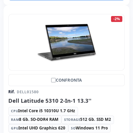
-2%
CONFRONTA
Rif.
DELL01580
Dell Latitude 5310 2-In-1 13.3''
Intel Core i5 10310U 1.7 GHz
CPU
8 Gb. SO-DDR4 RAM
512 Gb. SSD M2
RAM
STORAGE
Intel UHD Graphics 620
Windows 11 Pro
GPU
SO