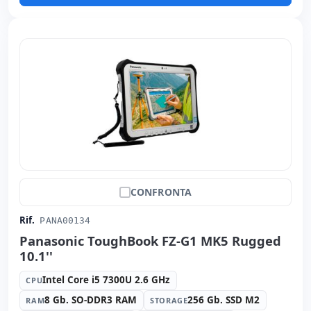
CONFRONTA
Rif.
PANA00134
Panasonic ToughBook FZ-G1 MK5 Rugged
10.1''
Intel Core i5 7300U 2.6 GHz
CPU
8 Gb. SO-DDR3 RAM
256 Gb. SSD M2
RAM
STORAGE