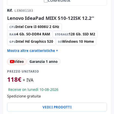
CONFRONTA
Rif.
LENO01183
Lenovo IdeaPad MIIX 510-12ISK 12.2''
Intel Core i3 6006U 2 GHz
CPU
4 Gb. SO-DDR4 RAM
128 Gb. SSD M2
RAM
STORAGE
Intel Hd Graphics 520
Windows 10 Home
GPU
SO
Mostra altre caratteristiche +
Formato:
AIO
Vídeo
Garanzia 1 anno
Suono:
Realtek HD Audio
Carte:
Rete:
PREZZO UNITARIO
Porte:
USB 2.0 · USB-C
118
€
+ IVA
Tattile 12.2 '' FullHD 16:
9 · Risoluzione 1920x1200
Receive on lunedì 10-08-2026
Multimedia:
Webcam · Webcam posteriore · Webcam
frontale
Spedizione gratuita
Connettività:
WIFI · Bluetooth
VEDI I PRODOTTI
Altri:
Imballaggio hR
Dimensioni:
30x20x3 cm.