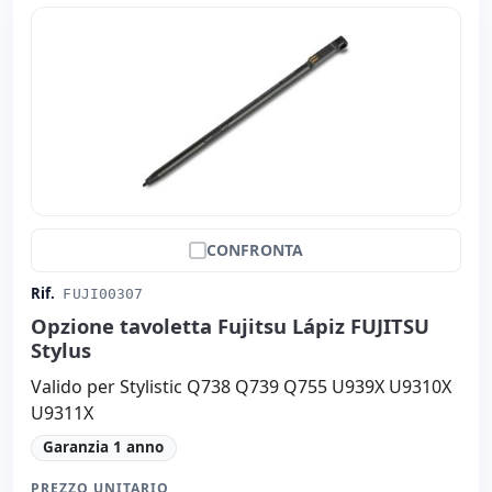
CONFRONTA
Rif.
FUJI00307
Opzione tavoletta Fujitsu Lápiz FUJITSU
Stylus
Valido per Stylistic Q738 Q739 Q755 U939X U9310X
U9311X
Garanzia 1 anno
PREZZO UNITARIO