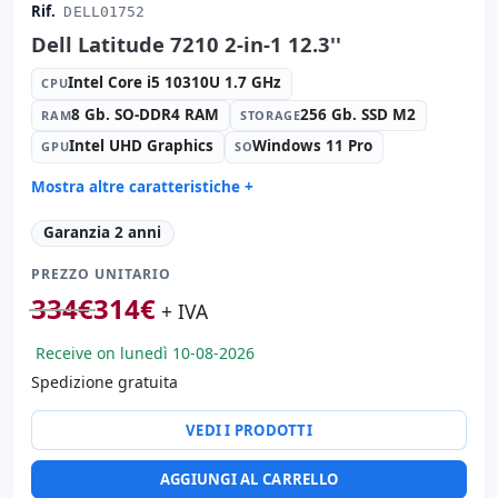
Rif.
DELL01752
Dell Latitude 7210 2-in-1 12.3''
Intel Core i5 10310U 1.7 GHz
CPU
8 Gb. SO-DDR4 RAM
256 Gb. SSD M2
RAM
STORAGE
Intel UHD Graphics
Windows 11 Pro
GPU
SO
Mostra altre caratteristiche +
Suono:
Realtek HDA
Garanzia 2 anni
Porte:
2x USB-C · USB 3.1
PREZZO UNITARIO
Tattile 12.3 '' FullHD 16:
9 · Risoluzione 1920x1280
334
€
314
€
Multimedia:
Webcam posteriore · Webcam frontale
+ IVA
Connettività:
WIFI · Bluetooth
Receive on lunedì 10-08-2026
Altri:
Imballaggio hR
Spedizione gratuita
Dimensioni:
29.4x22x1.9 cm.
Peso:
1.20 Kg.
VEDI I PRODOTTI
AGGIUNGI AL CARRELLO