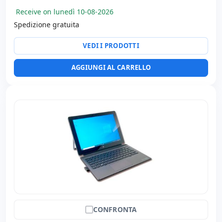
Connettività:
WIFI · Bluetooth
Receive on lunedì 10-08-2026
Altri:
Imballaggio hR
Spedizione gratuita
Dimensioni:
24.50x17.50x0.83 cm.
VEDI I PRODOTTI
Peso:
0.55 Kg.
AGGIUNGI AL CARRELLO
CONFRONTA