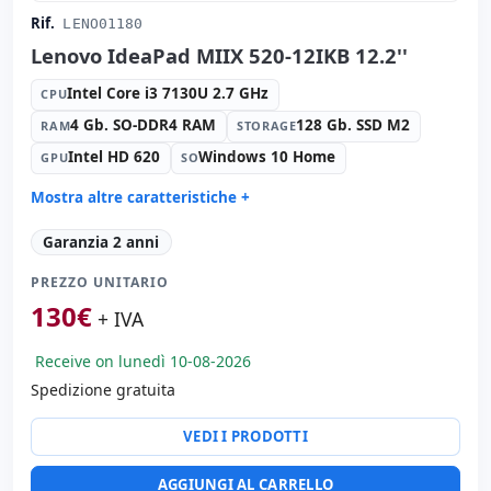
Rif.
LENO01180
Lenovo IdeaPad MIIX 520-12IKB 12.2''
Intel Core i3 7130U 2.7 GHz
CPU
4 Gb. SO-DDR4 RAM
128 Gb. SSD M2
RAM
STORAGE
Intel HD 620
Windows 10 Home
GPU
SO
Mostra altre caratteristiche +
Formato:
AIO
Garanzia 2 anni
Suono:
Realtek HD Audio
PREZZO UNITARIO
Carte:
Rete:
130
€
Porte:
USB 2.0 · USB-C
+ IVA
Tattile 12.2 '' FullHD 16:
9 · Risoluzione 1920x1200
Receive on lunedì 10-08-2026
Multimedia:
Webcam · Webcam posteriore · Webcam
frontale
Spedizione gratuita
Connettività:
WIFI · Bluetooth
VEDI I PRODOTTI
Altri:
Imballaggio hR
Dimensioni:
30x20x3 cm.
AGGIUNGI AL CARRELLO