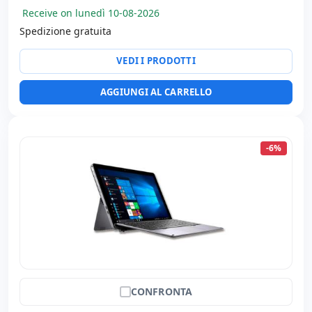
Receive on lunedì 10-08-2026
Connettività:
WIFI · Bluetooth · 4G
Spedizione gratuita
Altri:
Imballaggio hR
Dimensioni:
28x20x4 cm.
VEDI I PRODOTTI
Peso:
1.40 Kg.
AGGIUNGI AL CARRELLO
-6%
CONFRONTA