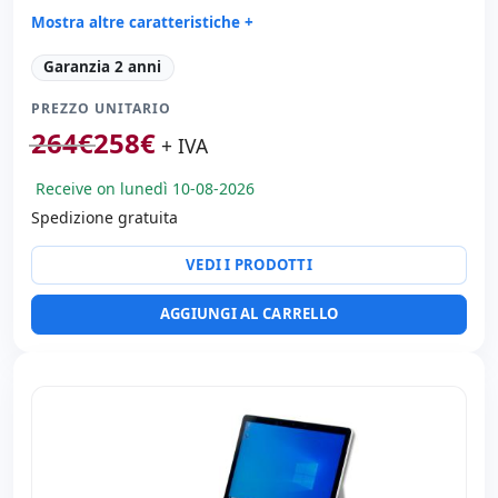
Mostra altre caratteristiche +
Suono:
Realtek Audio
Garanzia 2 anni
Porte:
USB-C · 2x USB 3.1
PREZZO UNITARIO
Tattile 13.3 '' FullHD 16:
9 · Risoluzione 1920x1080
264
€
258
€
Porte video:
HDMI
+ IVA
Multimedia:
Webcam · Lettore SD
Receive on lunedì 10-08-2026
Connettività:
WIFI · Bluetooth
Spedizione gratuita
Specifico portatile:
Lingua tastiera Spagnolo
Altri:
Imballaggio hR
VEDI I PRODOTTI
Dimensioni:
21x31x2 cm.
Peso:
1.45 Kg.
AGGIUNGI AL CARRELLO