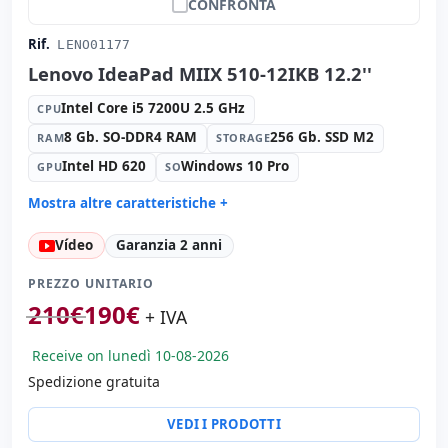
CONFRONTA
Rif.
LENO01177
Lenovo IdeaPad MIIX 510-12IKB 12.2''
Intel Core i5 7200U 2.5 GHz
CPU
8 Gb. SO-DDR4 RAM
256 Gb. SSD M2
RAM
STORAGE
Intel HD 620
Windows 10 Pro
GPU
SO
Mostra altre caratteristiche +
Formato:
AIO
Vídeo
Garanzia 2 anni
Suono:
Realtek HD Audio
Carte:
Rete:
PREZZO UNITARIO
Porte:
USB 2.0 · USB-C
210
€
190
€
+ IVA
Tattile 12.2 '' FullHD 16:
9 · Risoluzione 1920x1200
Receive on lunedì 10-08-2026
Multimedia:
Webcam posteriore · Webcam frontale
Spedizione gratuita
Connettività:
WIFI · Bluetooth · 4G
Altri:
Imballaggio hR
VEDI I PRODOTTI
Dimensioni:
30x20x3 cm.