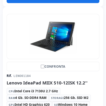
Peso:
1.00 Kg.
CONFRONTA
Rif.
LENO01184
Lenovo IdeaPad MIIX 510-12ISK 12.2''
Intel Core i3 7130U 2.7 GHz
CPU
4 Gb. SO-DDR4 RAM
256 Gb. SSD M2
RAM
STORAGE
Intel HD Graphics 620
Windows 10 Home
GPU
SO