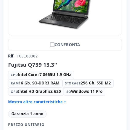
CONFRONTA
Rif.
FUJI00302
Fujitsu Q739 13.3''
Intel Core i7 8665U 1.9 GHz
CPU
16 Gb. SO-DDR3 RAM
256 Gb. SSD M2
RAM
STORAGE
Intel HD Graphics 620
Windows 11 Pro
GPU
SO
Mostra altre caratteristiche +
Suono:
Realtek Audio
Garanzia 1 anno
Rete:
USB Gbe Family Controler
PREZZO UNITARIO
Porte:
USB 2.0 · USB 3.0 · USB-C