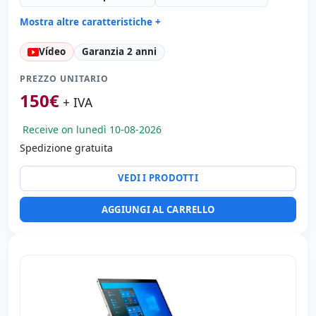
Mostra altre caratteristiche +
Formato:
AIO
Vídeo
Garanzia 2 anni
Suono:
Realtek HD Audio
Carte:
Rete:
PREZZO UNITARIO
Porte:
USB 2.0 · USB-C
150
€
+ IVA
Tattile 12.2 '' FullHD 16:
9 · Risoluzione 1920x1200
Receive on lunedì 10-08-2026
Multimedia:
Webcam · Webcam posteriore · Webcam
frontale
Spedizione gratuita
Connettività:
WIFI · Bluetooth
VEDI I PRODOTTI
Altri:
Imballaggio hR
Dimensioni:
30x20x3 cm.
AGGIUNGI AL CARRELLO
Peso:
1.00 Kg.