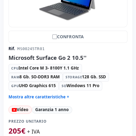
CONFRONTA
Rif.
MS00245TR01
Microsoft Surface Go 2 10.5''
Intel Core M 3- 8100Y 1.1 GHz
CPU
8 Gb. SO-DDR3 RAM
128 Gb. SSD
RAM
STORAGE
UHD Graphics 615
Windows 11 Pro
GPU
SO
Mostra altre caratteristiche +
Suono:
Realtek High Definition Audio
Vídeo
Garanzia 1 anno
Porte:
USB-C
Tattile 10.5 '' FullHD 16:
10 · Risoluzione 1920x1080
PREZZO UNITARIO
Multimedia:
Lettore SD · Webcam posteriore · Webcam
205
€
+ IVA
frontale