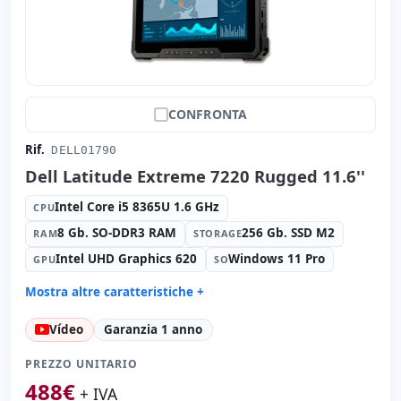
CONFRONTA
Rif.
DELL01790
Dell Latitude Extreme 7220 Rugged 11.6''
Intel Core i5 8365U 1.6 GHz
CPU
8 Gb. SO-DDR3 RAM
256 Gb. SSD M2
RAM
STORAGE
Intel UHD Graphics 620
Windows 11 Pro
GPU
SO
Mostra altre caratteristiche +
Formato:
AIO
Vídeo
Garanzia 1 anno
Suono:
Realtek Audio
Carte:
Rete:
PREZZO UNITARIO
Porte:
USB-C · USB 3.1
488
€
+ IVA