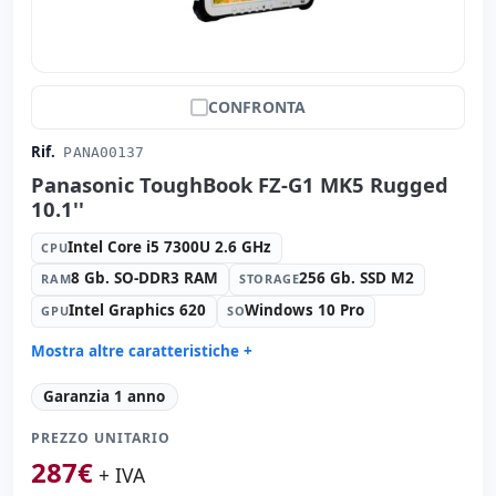
CONFRONTA
Rif.
PANA00137
Panasonic ToughBook FZ-G1 MK5 Rugged
10.1''
Intel Core i5 7300U 2.6 GHz
CPU
8 Gb. SO-DDR3 RAM
256 Gb. SSD M2
RAM
STORAGE
Intel Graphics 620
Windows 10 Pro
GPU
SO
Mostra altre caratteristiche +
Suono:
Realtek Audio
Garanzia 1 anno
Porte:
USB 3.0
PREZZO UNITARIO
Tattile 10.1 '' FullHD 16:
9 · Risoluzione 1920x1200
287
€
Porte video:
HDMI
+ IVA
Multimedia:
Webcam posteriore · Webcam frontale