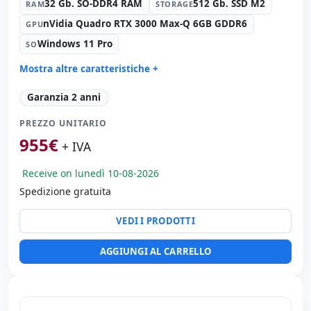
32 Gb. SO-DDR4 RAM
512 Gb. SSD M2
RAM
STORAGE
nVidia Quadro RTX 3000 Max-Q 6GB GDDR6
GPU
Windows 11 Pro
SO
Mostra altre caratteristiche +
Suono:
Bang & Olufsen audio
Garanzia 2 anni
Rete:
Intel Connection L219-LM
PREZZO UNITARIO
Porte:
2x USB-C · 3x USB 3.1
955
€
IPS 17.3 '' FullHD 16:
9 · Risoluzione 1920x1080
+ IVA
Porte video:
HDMI · Mini Display Port
Receive on lunedì 10-08-2026
Multimedia:
Webcam · Lettore SD · Lettore impronte ·
Lettore DNI
Spedizione gratuita
Connettività:
RJ-45 · WIFI · Bluetooth
VEDI I PRODOTTI
Specifico portatile:
Lingua tastiera Spagnolo ·
Tastierino numerico
AGGIUNGI AL CARRELLO
Altri:
Imballaggio hR
Dimensioni:
40x27x3 cm.
Peso:
2.90 Kg.