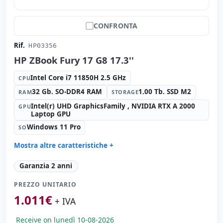
CONFRONTA
Rif.
HP03356
HP ZBook Fury 17 G8 17.3''
Intel Core i7 11850H 2.5 GHz
CPU
32 Gb. SO-DDR4 RAM
1.00 Tb. SSD M2
RAM
STORAGE
Intel(r) UHD GraphicsFamily , NVIDIA RTX A 2000
GPU
Laptop GPU
Windows 11 Pro
SO
Mostra altre caratteristiche +
Suono:
Bang & Olufsen audio
Garanzia 2 anni
Rete:
Intel Connection L219-LM
PREZZO UNITARIO
Porte:
2x USB-C · 3x USB 3.1
1.011
€
IPS 17.3 '' FullHD 16:
9 · Risoluzione 1920x1080
+ IVA
Porte video:
HDMI · Mini Display Port
Receive on lunedì 10-08-2026
Multimedia:
Webcam · Lettore SD · Lettore impronte ·