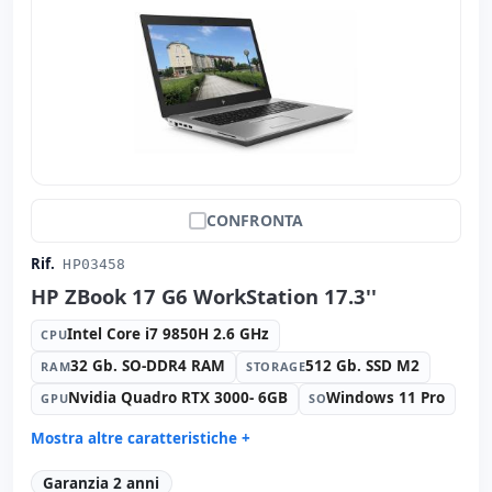
CONFRONTA
Rif.
HP03458
HP ZBook 17 G6 WorkStation 17.3''
Intel Core i7 9850H 2.6 GHz
CPU
32 Gb. SO-DDR4 RAM
512 Gb. SSD M2
RAM
STORAGE
Nvidia Quadro RTX 3000- 6GB
Windows 11 Pro
GPU
SO
Mostra altre caratteristiche +
Suono:
Bang & Olufsen audio
Garanzia 2 anni