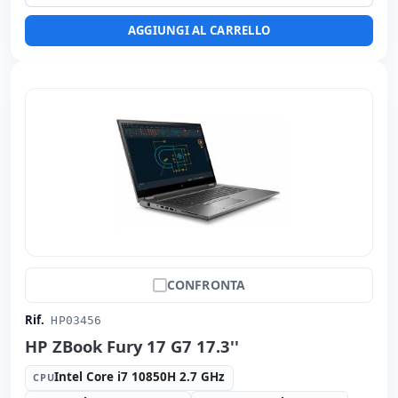
Tastierino numerico
AGGIUNGI AL CARRELLO
Altri:
Imballaggio hR
Dimensioni:
40x27x3 cm.
Peso:
2.90 Kg.
CONFRONTA
Rif.
HP03456
HP ZBook Fury 17 G7 17.3''
Intel Core i7 10850H 2.7 GHz
CPU