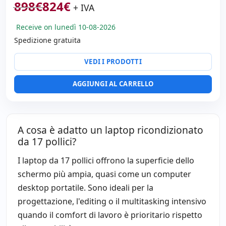
898
€
824
€
IPS 17.3 '' FullHD 16:
9 · Risoluzione 1920x1080
+ IVA
Porte video:
HDMI · Mini Display Port
Receive on lunedì 10-08-2026
Multimedia:
Webcam · Lettore SD · Lettore impronte ·
Lettore DNI
Spedizione gratuita
Connettività:
RJ-45 · WIFI · Bluetooth
VEDI I PRODOTTI
Specifico portatile:
Lingua tastiera Spagnolo ·
Tastierino numerico
AGGIUNGI AL CARRELLO
Altri:
Imballaggio hR
Dimensioni:
40x28x3 cm.
Peso:
2.90 Kg.
A cosa è adatto un laptop ricondizionato
da 17 pollici?
I laptop da 17 pollici offrono la superficie dello
schermo più ampia, quasi come un computer
desktop portatile. Sono ideali per la
progettazione, l'editing o il multitasking intensivo
quando il comfort di lavoro è prioritario rispetto