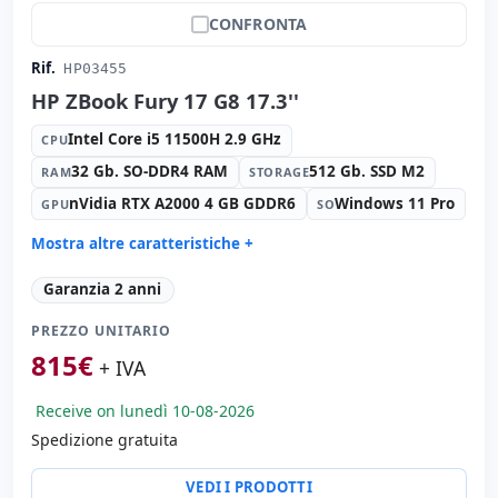
CONFRONTA
Rif.
HP03455
HP ZBook Fury 17 G8 17.3''
Intel Core i5 11500H 2.9 GHz
CPU
32 Gb. SO-DDR4 RAM
512 Gb. SSD M2
RAM
STORAGE
nVidia RTX A2000 4 GB GDDR6
Windows 11 Pro
GPU
SO
Mostra altre caratteristiche +
Suono:
Bang & Olufsen audio
Garanzia 2 anni
Rete:
Intel Connection L219-LM
PREZZO UNITARIO
Porte:
2x USB-C · 3x USB 3.1
815
€
IPS 17.3 '' FullHD 16:
9 · Risoluzione 1920x1080
+ IVA
Porte video:
HDMI · Mini Display Port
Receive on lunedì 10-08-2026
Multimedia:
Webcam · Lettore SD · Lettore impronte ·
Lettore DNI
Spedizione gratuita
Connettività:
RJ-45 · WIFI · Bluetooth
VEDI I PRODOTTI
Specifico portatile:
Lingua tastiera Spagnolo ·