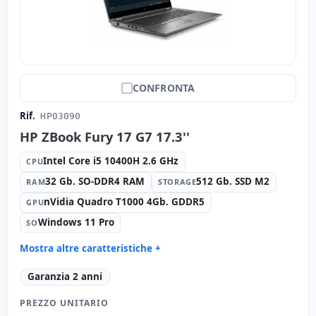
CONFRONTA
Rif.
HP03090
HP ZBook Fury 17 G7 17.3''
Intel Core i5 10400H 2.6 GHz
CPU
32 Gb. SO-DDR4 RAM
512 Gb. SSD M2
RAM
STORAGE
nVidia Quadro T1000 4Gb. GDDR5
GPU
Windows 11 Pro
SO
Mostra altre caratteristiche +
Suono:
Bang & Olufsen audio
Garanzia 2 anni
Rete:
Intel Connection L219-LM
PREZZO UNITARIO
Porte:
2x USB-C · 3x USB 3.1