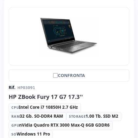
Peso:
2.90 Kg.
CONFRONTA
Rif.
HP03091
HP ZBook Fury 17 G7 17.3''
Intel Core i7 10850H 2.7 GHz
CPU
32 Gb. SO-DDR4 RAM
1.00 Tb. SSD M2
RAM
STORAGE
nVidia Quadro RTX 3000 Max-Q 6GB GDDR6
GPU
Windows 11 Pro
SO