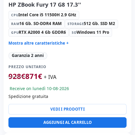
HP ZBook Fury 17 G8 17.3''
Intel Core i5 11500H 2.9 GHz
CPU
16 Gb. SO-DDR4 RAM
512 Gb. SSD M2
RAM
STORAGE
RTX A2000 4 Gb GDDR6
Windows 11 Pro
GPU
SO
Mostra altre caratteristiche +
Suono:
Bang & Olufsen audio
Garanzia 2 anni
Rete:
Intel Connection L219-LM
PREZZO UNITARIO
Porte:
2x USB-C · 3x USB 3.1
928
€
871
€
IPS 17.3 '' FullHD 16:
9 · Risoluzione 1920x1080
+ IVA
Porte video:
HDMI · Mini Display Port
Receive on lunedì 10-08-2026
Multimedia:
Webcam · Lettore SD · Lettore impronte ·
Lettore DNI
Spedizione gratuita
Connettività:
RJ-45 · WIFI · Bluetooth
VEDI I PRODOTTI
Specifico portatile:
Lingua tastiera Spagnolo ·
Tastierino numerico
AGGIUNGI AL CARRELLO
Altri:
Imballaggio hR
Dimensioni:
40x27x3 cm.