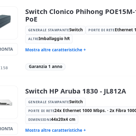
Switch Clonico Phihong POE15M-
PoE
Switch
Ethernet 
GENERALE STAMPANTE
PORTE DI RETE
Imballaggio hR
ALTRI
RONTA
Mostra altre caratteristiche +
Generale stampante:
Switch
Porte di re
Altri:
Imballaggio hR
Dimension
Garanzia 1 anno
0158
Peso:
1.00 Kg.
Switch HP Aruba 1830 - JL812A
Switch
GENERALE STAMPANTE
24x Ethernet 1000 Mbps. · 2x Fibra 10
PORTE DI RETE
44x20x4 cm
DIMENSIONI
RONTA
Mostra altre caratteristiche +