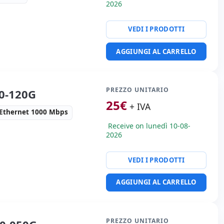
2026
VEDI I PRODOTTI
te:
24x Ethernet 1000
AGGIUNGI AL CARRELLO
 Fibra 1000 Mbps.
i:
44x25x4 cm.
PREZZO UNITARIO
00-120G
25
€
+ IVA
Ethernet 1000 Mbps
Receive on lunedì 10-08-
2026
VEDI I PRODOTTI
te:
Ethernet 1000 Mbps.
 Kg.
AGGIUNGI AL CARRELLO
PREZZO UNITARIO