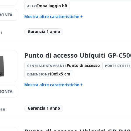
Imballaggio hR
ALTRI
RONTA
Mostra altre caratteristiche +
Generale stampante:
Switch
Porte di re
Mbps. · 2x
Garanzia 1 anno
31
Altri:
Imballaggio hR
Dimension
Peso:
3.00 Kg.
Punto di accesso Ubiquiti GP-C5
Punto di accesso
GENERALE STAMPANTE
PORTE DI RETE
10x5x5 cm
DIMENSIONI
Mostra altre caratteristiche +
RONTA
Generale stampante:
Punto di
Porte di re
accesso
Dimensioni:
10x5x5 cm.
Peso:
1.00
Garanzia 1 anno
006