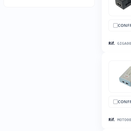
CONF
Rif.
GIGA0
CONF
Rif.
MOTO0