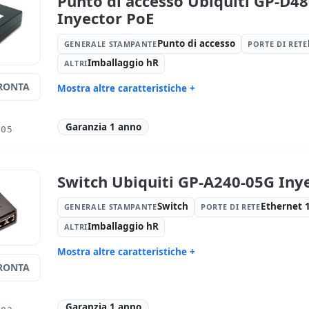
Punto di accesso Ubiquiti GP-D4
Inyector PoE
Punto di accesso
GENERALE STAMPANTE
PORTE DI RETE
Imballaggio hR
ALTRI
RONTA
Mostra altre caratteristiche +
Generale stampante:
Punto di
Porte di re
accesso
Garanzia 1 anno
005
Altri:
Imballaggio hR
Dimension
Peso:
1.00 Kg.
Switch Ubiquiti GP-A240-05G Iny
Switch
Ethernet 
GENERALE STAMPANTE
PORTE DI RETE
Imballaggio hR
ALTRI
Mostra altre caratteristiche +
RONTA
Generale stampante:
Switch
Porte di re
Altri:
Imballaggio hR
Dimension
Peso:
1.00 Kg.
Garanzia 1 anno