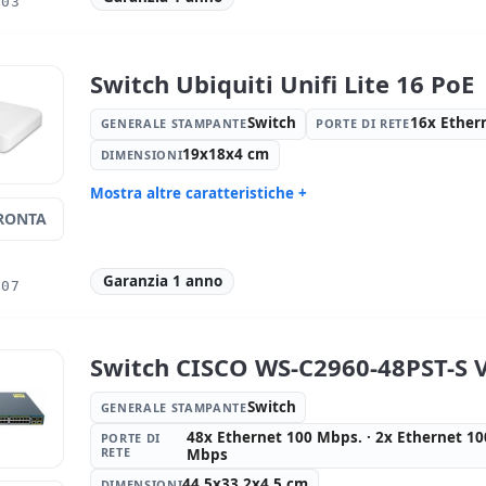
003
Switch Ubiquiti Unifi Lite 16 PoE
Switch
16x Ether
GENERALE STAMPANTE
PORTE DI RETE
19x18x4 cm
DIMENSIONI
Mostra altre caratteristiche +
RONTA
Generale stampante:
Switch
Porte di re
Mbps.
Dimensioni:
19x18x4 cm.
Peso:
1.00
Garanzia 1 anno
007
Switch CISCO WS-C2960-48PST-S 
Switch
GENERALE STAMPANTE
48x Ethernet 100 Mbps. · 2x Ethernet 10
PORTE DI
RETE
Mbps
44.5x33.2x4.5 cm
DIMENSIONI