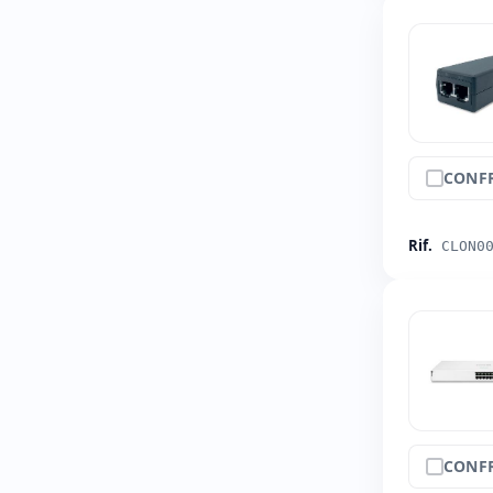
CONF
Rif.
CLON0
CONF