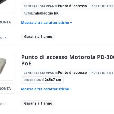
Punto di accesso
GENERALE STAMPANTE
PORTE DI RETE
Imballaggio hR
ALTRI
RONTA
Mostra altre caratteristiche +
Generale stampante:
Punto di
Porte di re
accesso
Garanzia 1 anno
0005
Altri:
Imballaggio hR
Dimension
Peso:
1.00 Kg.
Punto di accesso Motorola PD-30
PoE
Punto di accesso
GENERALE STAMPANTE
PORTE DI RETE
12x5x7 cm
DIMENSIONI
RONTA
Mostra altre caratteristiche +
Generale stampante:
Punto di
Porte di re
accesso
Garanzia 1 anno
0003
Dimensioni:
12x5x7 cm.
Peso:
1.00