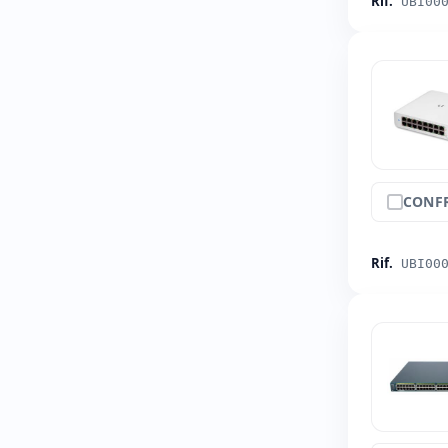
Rif.
UBI00
CONF
Rif.
UBI00