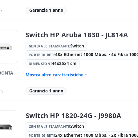
Generale stampante:
Switch
Porte di re
Mbps. · 2x
Garanzia 1 anno
34
Dimensioni:
44x20x4 cm.
Peso:
3.00
Switch HP Aruba 1830 - JL814A
Switch
GENERALE STAMPANTE
48x Ethernet 1000 Mbps. · 4x Fibra 10
PORTE DI RETE
44x25x4 cm
DIMENSIONI
RONTA
Mostra altre caratteristiche +
Generale stampante:
Switch
Porte di re
Mbps. · 4x
Garanzia 1 anno
33
Dimensioni:
44x25x4 cm.
Peso:
3.00
Switch HP 1820-24G - J9980A
Switch
GENERALE STAMPANTE
24x Ethernet 1000 Mbps. · 2x Fibra 10
PORTE DI RETE