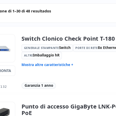
ione di 1–30 di 48 resultados
Switch Clonico Check Point T-18
Switch
8x Ethern
GENERALE STAMPANTE
PORTE DI RETE
Imballaggio hR
ALTRI
Mostra altre caratteristiche +
RONTA
Generale stampante:
Switch
Porte di re
Mbps.
Altri:
Imballaggio hR
Dimension
Garanzia 1 anno
0132
Peso:
13.00 Kg.
Punto di accesso GigaByte LNK-
PoE