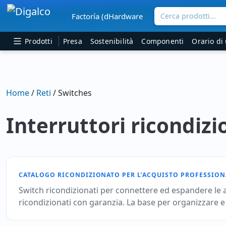
Cerca prodotti...
Factoría (dHardware
Navigazione principale
Prodotti
Presa
Sostenibilità
Componenti
Orario di 
Home
/
Reti
/ Switches
Interruttori ricondizi
CATALOGO RICONDIZIONATO PER L’ACQUISTO PROFESSION
Switch ricondizionati per connettere ed espandere le ap
ricondizionati con garanzia. La base per organizzare e s