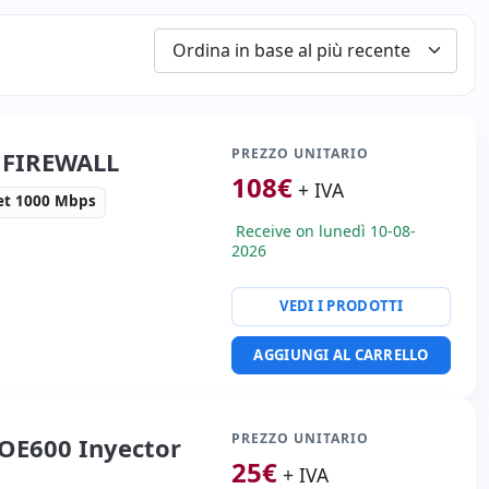
PREZZO UNITARIO
0 FIREWALL
108
€
+ IVA
et 1000 Mbps
Receive on lunedì 10-08-
2026
VEDI I PRODOTTI
te:
8x Ethernet 1000
i:
41x48x4.5 cm.
AGGIUNGI AL CARRELLO
PREZZO UNITARIO
POE600 Inyector
25
€
+ IVA