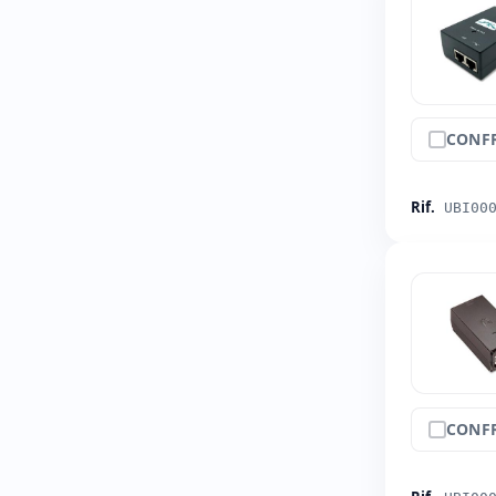
CONF
Rif.
UBI00
CONF