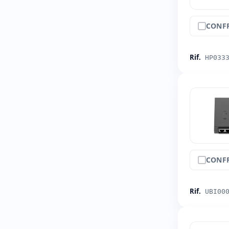
CONF
Rif.
HP033
CONF
Rif.
UBI00