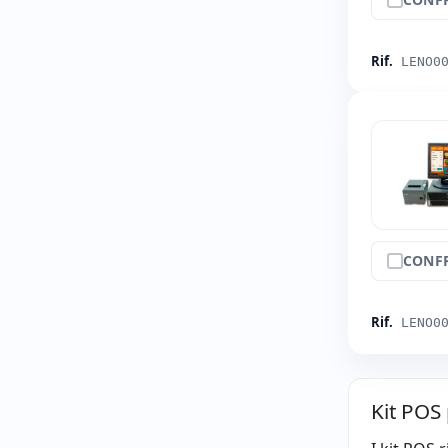
Rif.
LENO0
CONF
Rif.
LENO0
Kit POS