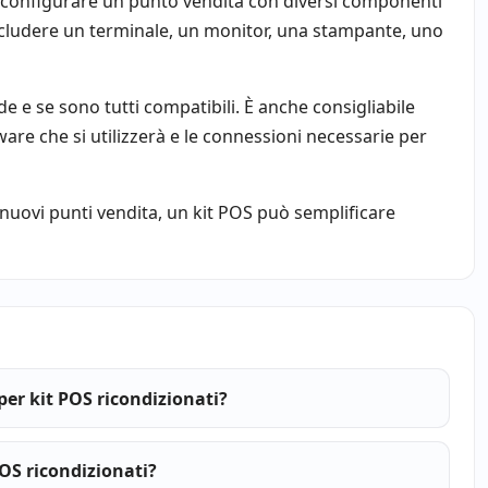
o configurare un punto vendita con diversi componenti
ncludere un terminale, un monitor, una stampante, uno
e e se sono tutti compatibili. È anche consigliabile
ftware che si utilizzerà e le connessioni necessarie per
o nuovi punti vendita, un kit POS può semplificare
i
per kit POS ricondizionati?
OS ricondizionati?