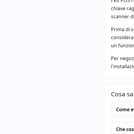
I kit POS
chiave rag
scanner di
Prima di s
considerar
un funzio
Per negozi
l'installaz
Cosa sa
Come ev
Che cos