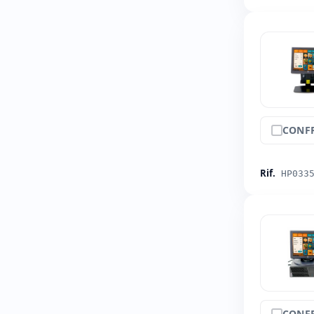
CONF
Rif.
HP033
CONF