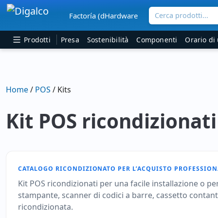
Cerca prodotti...
Factoría (dHardware
Navigazione principale
Prodotti
Presa
Sostenibilità
Componenti
Orario di 
Home
/
POS
/ Kits
Kit POS ricondizionati
CATALOGO RICONDIZIONATO PER L’ACQUISTO PROFESSION
Kit POS ricondizionati per una facile installazione o p
stampante, scanner di codici a barre, cassetto contant
ricondizionata.