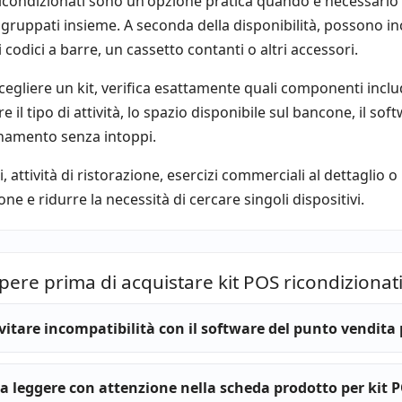
 ricondizionati sono un'opzione pratica quando è necessari
gruppati insieme. A seconda della disponibilità, possono i
 codici a barre, un cassetto contanti o altri accessori.
cegliere un kit, verifica esattamente quali componenti includ
e il tipo di attività, lo spazio disponibile sul bancone, il so
namento senza intoppi.
, attività di ristorazione, esercizi commerciali al dettaglio 
ione e ridurre la necessità di cercare singoli dispositivi.
pere prima di acquistare kit POS ricondizionat
itare incompatibilità con il software del punto vendita 
a leggere con attenzione nella scheda prodotto per kit P