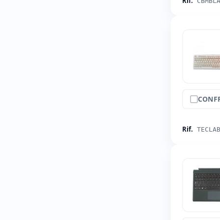
Rif.
CBMBL
CONF
Rif.
TECLA