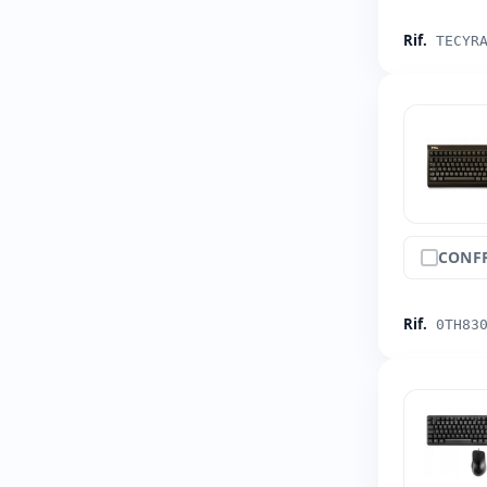
Rif.
TECYR
CONF
Rif.
0TH83