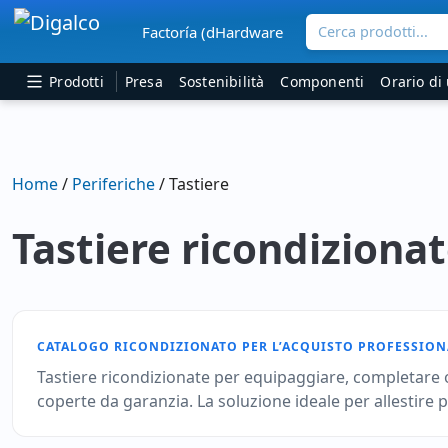
Cerca prodotti...
Factoría (dHardware
Navigazione principale
Prodotti
Presa
Sostenibilità
Componenti
Orario di 
Home
/
Periferiche
/ Tastiere
Tastiere ricondiziona
CATALOGO RICONDIZIONATO PER L’ACQUISTO PROFESSION
Tastiere ricondizionate per equipaggiare, completare o s
coperte da garanzia. La soluzione ideale per allestire 