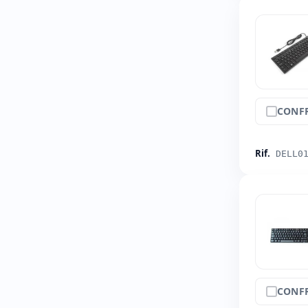
CONF
Rif.
DELL0
CONF