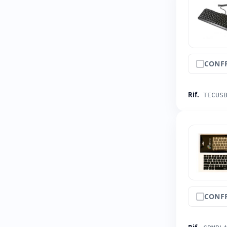
CONF
Rif.
TECUS
CONF