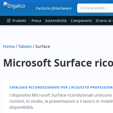
Cerca prodotti...
Factoría (dHardware
Navigazione principale
Prodotti
Presa
Sostenibilità
Componenti
Orario di 
Home
/
Tablets
/ Surface
Microsoft Surface ric
CATALOGO RICONDIZIONATO PER L’ACQUISTO PROFESSION
I dispositivi Microsoft Surface ricondizionati uniscono la
riunioni, lo studio, le presentazioni o il lavoro in mob
disponibilità.