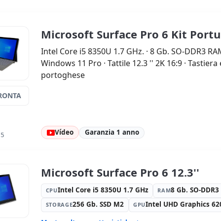
Microsoft Surface Pro 6 Kit Port
Intel Core i5 8350U 1.7 GHz. · 8 Gb. SO-DDR3 RA
Windows 11 Pro · Tattile 12.3 '' 2K 16:9 · Tastier
portoghese
RONTA
Vídeo
Garanzia 1 anno
05
Microsoft Surface Pro 6 12.3''
Intel Core i5 8350U 1.7 GHz
8 Gb. SO-DDR
CPU
RAM
256 Gb. SSD M2
Intel UHD Graphics 62
STORAGE
GPU