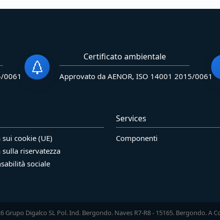
Certificato ambientale
5/0061
Approvato da AENOR, ISO 14001 2015/0061
Services
a sui cookie (UE)
Componenti
a sulla riservatezza
abilità sociale
6 Grupo Digalco SL Pol. Ind. Bergondo. Naves R7-R8 - 15165. Bergondo. A C