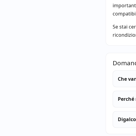
importante
compatibil
Se stai ce
ricondizio
Domande
Che van
Perché 
Digalco