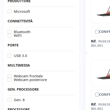
PRODUTTORE
Microsoft
CONNETTIVITÀ
CONF
Bluetooth
WIFI
Rif.
MS001
PORTE
BDL001
USB 3.0
MULTIMEDIA
Webcam frontale
Webcam posteriore
GEN. PROCESSORE
CONF
Gen. 8
Rif.
MS002
BDL002
PROCESSORE