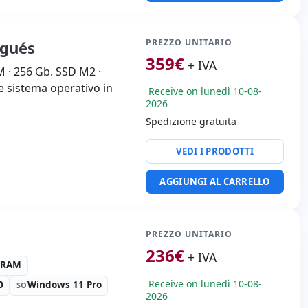
PREZZO UNITARIO
ugués
359
€
+ IVA
M · 256 Gb. SSD M2 ·
a e sistema operativo in
Receive on lunedì 10-08-
2026
Spedizione gratuita
VEDI I PRODOTTI
AGGIUNGI AL CARRELLO
PREZZO UNITARIO
236
€
+ IVA
3 RAM
Receive on lunedì 10-08-
0
Windows 11 Pro
SO
2026