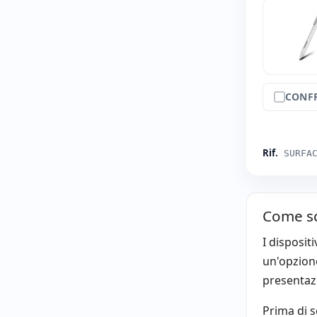
CONF
Rif.
SURFA
Come sc
I disposit
un'opzione
presentaz
Prima di s