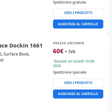
Spedizione gratuita
 3.0
VEDI I PRODOTTI
o:
Mini Display Port
AGGIUNGI AL CARRELLO
tà:
WIFI · Bluetooth
i:
29.2x20.5x1 cm.
PREZZO UNITARIO
face Dockin 1661
60
€
+ IVA
, Surface Book,
ed
Receive on lunedì 10-08-
2026
Spedizione speciale
VEDI I PRODOTTI
AGGIUNGI AL CARRELLO