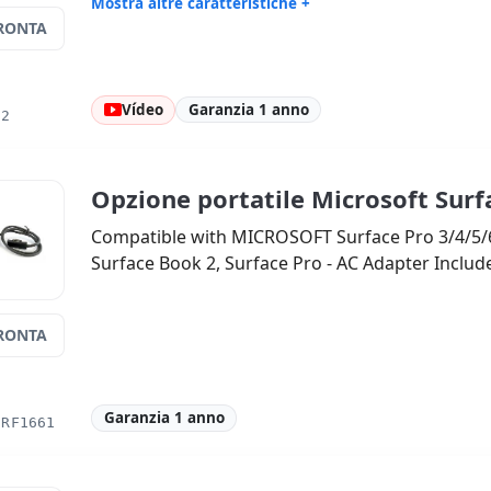
Mostra altre caratteristiche +
RONTA
Suono:
High Definition Audio
Porte:
USB
Tattile 12.3 '' 2K 16:
9 · Risoluzione
Porte vide
2736x1824
Vídeo
Garanzia 1 anno
Multimedia:
Webcam · Webcam
Connettivi
02
posteriore · Webcam frontale
Altri:
Imballaggio hR
Dimension
Peso:
0.75 Kg.
Opzione portatile Microsoft Sur
Compatible with MICROSOFT Surface Pro 3/4/5/6
Surface Book 2, Surface Pro - AC Adapter Includ
RONTA
Garanzia 1 anno
URF1661