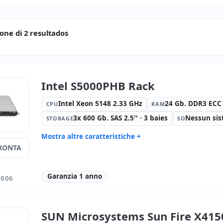
ione di 2 resultados
Intel S5000PHB Rack
Intel Xeon 5148 2.33 GHz
24 Gb. DDR3 ECC R
CPU
RAM
3x 600 Gb. SAS 2.5'' · 3 baies
Nessun sis
STORAGE
SO
Mostra altre caratteristiche +
RONTA
Formato:
Rack (1U)
Unità otti
Porte:
2x PS2 · 3x USB 3.0
Connettivi
Alimentazione:
2x Alimentatori
Dimension
Garanzia 1 anno
0006
(Hotplug)
Peso:
10.00 Kg.
SUN Microsystems Sun Fire X415