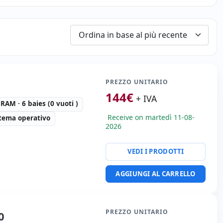
PREZZO UNITARIO
144
€
+ IVA
AM · 6 baies (0 vuoti )
Receive on martedì 11-08-
tema operativo
2026
VEDI I PRODOTTI
ca:
DVD
tà:
7x RJ-45
AGGIUNGI AL CARRELLO
i:
56x48x4.5 cm.
PREZZO UNITARIO
0