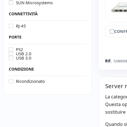
SUN Microsystems
CONNETTIVITÀ
RJ-45
CONF
PORTE
PS2
USB 2.0
USB 3.0
Rif.
SUN00
CONDIZIONE
Ricondizionato
Server r
La categor
Questa opz
sostituire
Quando si 