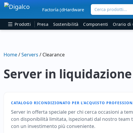
Cerca prodotti...
Factoría (dHardware
Navigazione principale
Prodotti
Presa
Sostenibilità
Componenti
Orario di 
Home
/
Servers
/ Clearance
Server in liquidazione
CATALOGO RICONDIZIONATO PER L’ACQUISTO PROFESSION
Server in offerta speciale per chi cerca occasioni a te
con disponibilità limitata, ispezionati dal nostro team
con un investimento più conveniente.