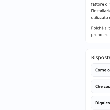
fattore di
l'installa
utilizzato
Poiché si 
prendere 
Risposte
Come ca
Che cos
Digalco