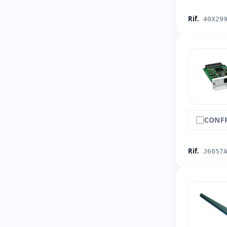
Rif.
40X29
CONF
Rif.
J6057