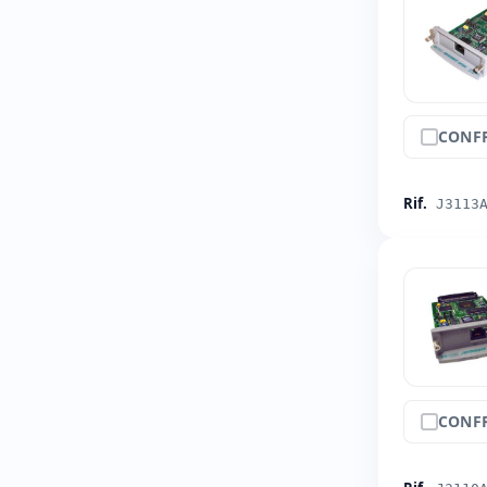
CONF
Rif.
J3113
CONF