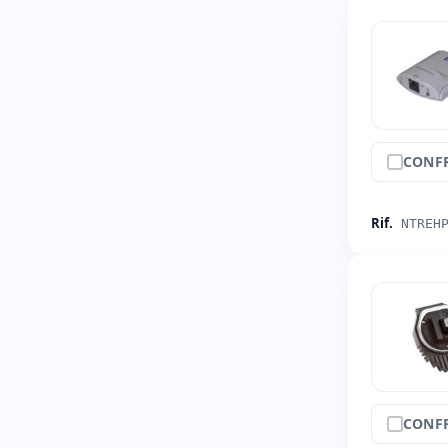
CONF
Rif.
NTREH
CONF