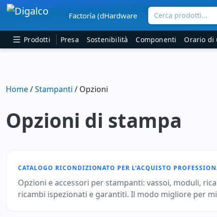
Cerca prodotti...
Factoría (dHardware
Navigazione principale
Prodotti
Presa
Sostenibilità
Componenti
Orario di 
Home
/
Stampanti
/ Opzioni
Opzioni di stampa
CATALOGO RICONDIZIONATO PER L’ACQUISTO PROFESSION
Opzioni e accessori per stampanti: vassoi, moduli, ric
ricambi ispezionati e garantiti. Il modo migliore per m