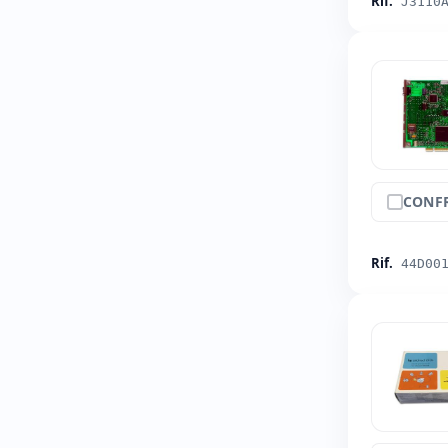
Rif.
J3110
CONF
Rif.
44D00