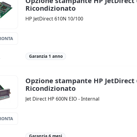
Opzione stampante HP JetDirect
Ricondizionato
HP JetDirect 610N 10/100
RONTA
Garanzia 1 anno
A
Opzione stampante HP JetDirect
Ricondizionato
Jet Direct HP 600N EIO - Internal
RONTA
Garanzia 6 mesi