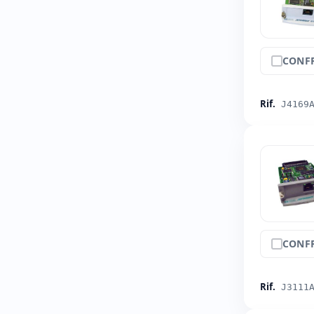
CONF
Rif.
J4169
CONF
Rif.
J3111