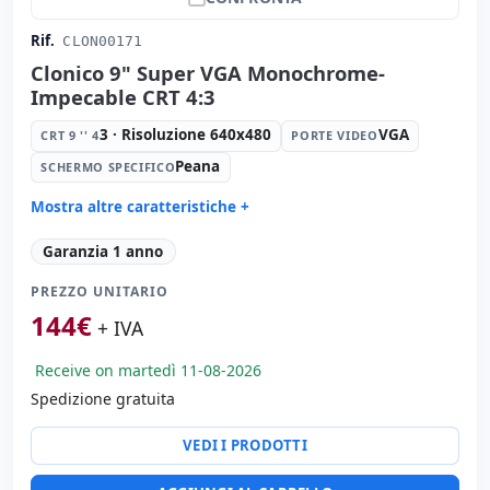
Rif.
CLON00171
Clonico 9" Super VGA Monochrome-
Impecable CRT 4:3
3 · Risoluzione 640x480
VGA
CRT 9 '' 4
PORTE VIDEO
Peana
SCHERMO SPECIFICO
Mostra altre caratteristiche +
CRT 9 '' 4:
3 · Risoluzione 640x480
Garanzia 1 anno
Porte video:
VGA
PREZZO UNITARIO
Schermo specifico:
Peana
144
€
Altri:
Imballaggio hR
+ IVA
Dimensioni:
24x23x25 cm.
Receive on martedì 11-08-2026
Peso:
5.00 Kg.
Spedizione gratuita
VEDI I PRODOTTI