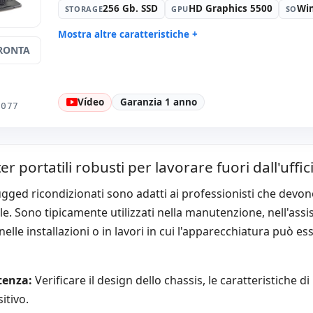
256 Gb. SSD
HD Graphics 5500
Wi
STORAGE
GPU
SO
Mostra altre caratteristiche +
RONTA
Suono:
High Definition Audio
Rete:
L21
Porte:
3x USB 3.0
Led 14 '' 
1366x768
Vídeo
Garanzia 1 anno
Porte video:
HDMI
Multimedi
0077
Connettività:
RJ-45 · WIFI ·
Specifico p
Bluetooth
Internazio
Altri:
Imballaggio hR
Dimension
 portatili robusti per lavorare fuori dall'uffic
Peso:
2.00 Kg.
ugged ricondizionati sono adatti ai professionisti che devono
le. Sono tipicamente utilizzati nella manutenzione, nell'assist
 nelle installazioni o in lavori in cui l'apparecchiatura può e
tenza:
Verificare il design dello chassis, le caratteristiche di
itivo.