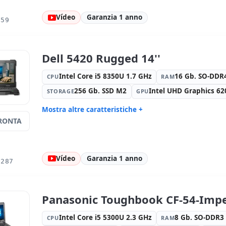
USB-C
1920x1080
Vídeo
Garanzia 1 anno
Porte video:
HDMI · Display Port
Multimedi
059
Lettore DN
Connettività:
2x RJ-45 · WIFI ·
Specifico p
Bluetooth · 4G
Internazio
Dell 5420 Rugged 14''
Altri:
Imballaggio hR
Dimension
Peso:
2.38 Kg.
Intel Core i5 8350U 1.7 GHz
16 Gb. SO-DD
CPU
RAM
256 Gb. SSD M2
Intel UHD Graphics 62
STORAGE
GPU
Mostra altre caratteristiche +
RONTA
Suono:
Realtek HDA
Rete:
Inte
Porte:
Serie · 3x USB 3.0
TFT 14 '' F
1920x1080
Vídeo
Garanzia 1 anno
Porte video:
HDMI · Mini Display
Multimedi
1287
Port
Connettività:
RJ-45 · WIFI
Specifico p
Internazio
Panasonic Toughbook CF-54-Impe
Altri:
Imballaggio hR
Dimension
Peso:
3.40 Kg.
Intel Core i5 5300U 2.3 GHz
8 Gb. SO-DDR
CPU
RAM