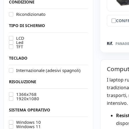
CONDIZIONE
Ricondizionato
CONF
TIPO DI SCHERMO
LCD
Led
Rif.
PANA0
TFT
TECLADO
Computer
Internazionale (adesivi spagnoli)
I laptop r
RISOLUZIONE
tradiziona
1366x768
trasporti,
1920x1080
intensivo.
SISTEMA OPERATIVO
Resis
Windows 10
dispos
Windows 11