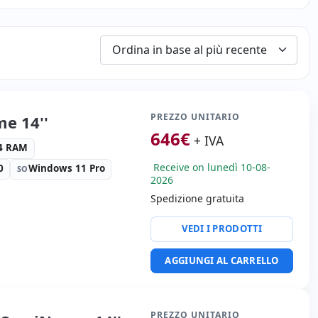
PREZZO UNITARIO
me 14''
646
€
+ IVA
R4 RAM
Receive on lunedì 10-08-
0
Windows 11 Pro
SO
2026
Spedizione gratuita
l(R) ethernet l219-LM
VEDI I PRODOTTI
ullHD 16:
9 · Risoluzione
AGGIUNGI AL CARRELLO
a:
Lettore SD
ortatile:
Lingua tastiera
nale (adesivi spagnoli)
PREZZO UNITARIO