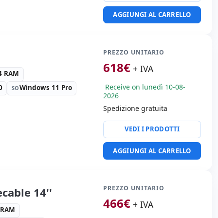
AGGIUNGI AL CARRELLO
a:
Webcam · Lettore SD ·
I
ortatile:
Lingua tastiera
nale (adesivi spagnoli)
PREZZO UNITARIO
i:
35x29.3x3.8 cm.
618
€
+ IVA
R4 RAM
Receive on lunedì 10-08-
0
Windows 11 Pro
SO
2026
Spedizione gratuita
l I219LM
VEDI I PRODOTTI
ullHD 16:
9 · Risoluzione
AGGIUNGI AL CARRELLO
a:
Webcam · Lettore SD
ortatile:
Lingua tastiera
nale (adesivi spagnoli)
PREZZO UNITARIO
cable 14''
i:
34.7x28.5x4 cm.
466
€
+ IVA
3 RAM