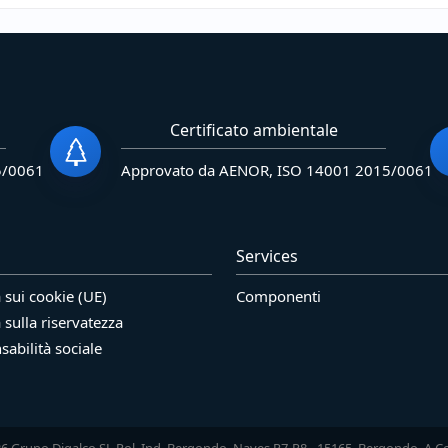
Certificato ambientale
5/0061
Approvato da AENOR, ISO 14001 2015/0061
Services
a sui cookie (UE)
Componenti
a sulla riservatezza
abilità sociale
6 Grupo Digalco SL Pol. Ind. Bergondo. Naves R7-R8 - 15165. Bergondo. A C