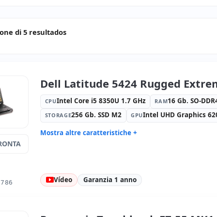
ione di 5 resultados
Dell Latitude 5424 Rugged Extre
Intel Core i5 8350U 1.7 GHz
16 Gb. SO-DD
CPU
RAM
256 Gb. SSD M2
Intel UHD Graphics 62
STORAGE
GPU
Mostra altre caratteristiche +
RONTA
Suono:
Realtek HD Audio
Rete:
inte
Porte:
Serie · 3x USB 3.1
TFT 14 '' F
1920x1080
Vídeo
Garanzia 1 anno
Porte video:
HDMI · Mini Display
Multimedi
1786
Port
Connettività:
RJ-45 · WIFI ·
Specifico p
Bluetooth
Internazio