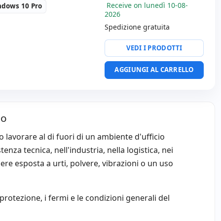
Receive on lunedì 10-08-
ndows 10 Pro
2026
Spedizione gratuita
8M
VEDI I PRODOTTI
HD 16:
9 · Risoluzione
AGGIUNGI AL CARRELLO
a:
Lettore SD
ortatile:
Lingua tastiera
nale (adesivi spagnoli)
i:
34x27x3 cm.
io
 lavorare al di fuori di un ambiente d'ufficio
enza tecnica, nell'industria, nella logistica, nei
ssere esposta a urti, polvere, vibrazioni o un uso
 protezione, i fermi e le condizioni generali del