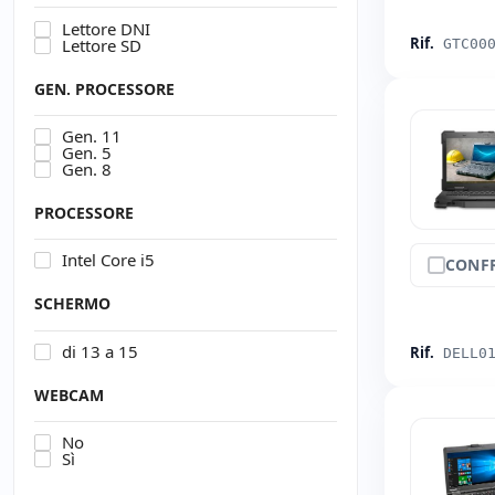
Lettore DNI
Rif.
Lettore SD
GTC00
GEN. PROCESSORE
Gen. 11
Gen. 5
Gen. 8
PROCESSORE
Intel Core i5
CONF
SCHERMO
di 13 a 15
Rif.
DELL0
WEBCAM
No
Sì