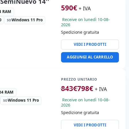
-SemiNuevo 14''
i:
29x5x35 cm.
590
€
+ IVA
R4 RAM
Receive on lunedì 10-08-
0
Windows 11 Pro
SO
2026
Spedizione gratuita
l Ethernet Connection
VEDI I PRODOTTI
HD 16:
9 · Risoluzione
AGGIUNGI AL CARRELLO
tà:
RJ-45 · WIFI ·
llaggio hR
PREZZO UNITARIO
843
€
798
€
+ IVA
 Kg.
DR4 RAM
Receive on lunedì 10-08-
Windows 11 Pro
SO
2026
Spedizione gratuita
l I219-LM
VEDI I PRODOTTI
ullHD 16:
9 · Risoluzione