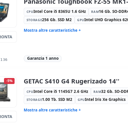
Panasonic Toughbook FZ-55 MK1
Altri:
Imballaggio hR
Dimension
Peso:
3.20 Kg.
Intel Core i5 8365U 1.6 GHz
16 Gb. SO-DD
CPU
RAM
256 Gb. SSD M2
Intel UHD Graphics 62
STORAGE
GPU
Mostra altre caratteristiche +
RONTA
Suono:
Realtek Audio
Rete:
Inte
I219-LM
Porte:
Serie · 3x USB 3.0 · USB-C
LCD 14 '' 
1366x768
Garanzia 1 anno
0136
Porte video:
VGA · HDMI
Connettivi
Bluetooth
Specifico portatile:
Lingua tastiera
Altri:
Imba
GETAC S410 G4 Rugerizado 14''
-5%
Internazionale (adesivi spagnoli)
Dimensioni:
34x27x3 cm.
Peso:
2.00
Intel Core i5 1145G7 2.6 GHz
32 Gb. SO-D
CPU
RAM
1.00 Tb. SSD M2
Intel Iris Xe Graphics
STORAGE
GPU
Mostra altre caratteristiche +
RONTA
Suono:
Realtek HDA
Rete:
Inte
Porte:
Serie · USB 2.0 · 2x USB 3.0 ·
Led 14 '' F