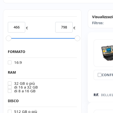
Visualizzaz
Filtros:
€
€
FORMATO
16:9
RAM
CONF
32 GB o più
di 16 a 32 GB
di 8 a 16 GB
Rif.
DELL0
DISCO
512 GB o più