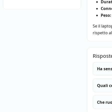
Durat
Conne
Peso:
Se il lapt
rispetto a
Rispost
Ha sens
Quali c
Che ruo