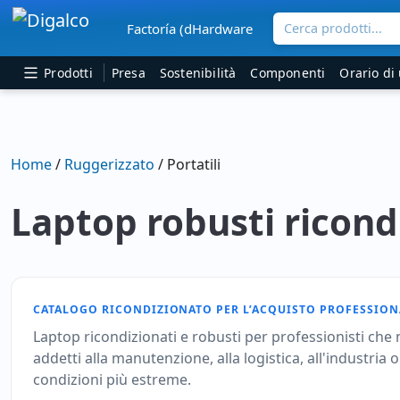
Cerca prodotti...
Factoría (dHardware
Navigazione principale
Prodotti
Presa
Sostenibilità
Componenti
Orario di 
Home
/
Ruggerizzato
/ Portatili
Laptop robusti ricond
CATALOGO RICONDIZIONATO PER L’ACQUISTO PROFESSION
Laptop ricondizionati e robusti per professionisti che n
addetti alla manutenzione, alla logistica, all'industria 
condizioni più estreme.