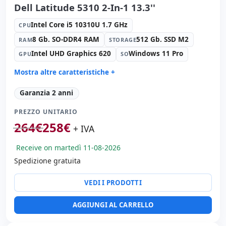
Dell Latitude 5310 2-In-1 13.3''
Intel Core i5 10310U 1.7 GHz
CPU
8 Gb. SO-DDR4 RAM
512 Gb. SSD M2
RAM
STORAGE
Intel UHD Graphics 620
Windows 11 Pro
GPU
SO
Mostra altre caratteristiche +
Suono:
Realtek Audio
Garanzia 2 anni
Porte:
USB-C · 2x USB 3.1
PREZZO UNITARIO
Tattile 13.3 '' FullHD 16:
9 · Risoluzione 1920x1080
264
€
258
€
Porte video:
HDMI
+ IVA
Multimedia:
Webcam · Lettore SD
Receive on martedì 11-08-2026
Connettività:
WIFI · Bluetooth
Spedizione gratuita
Specifico portatile:
Lingua tastiera Spagnolo
Altri:
Imballaggio hR
VEDI I PRODOTTI
Dimensioni:
21x31x2 cm.
Peso:
1.45 Kg.
AGGIUNGI AL CARRELLO