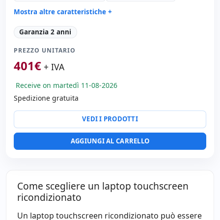
Mostra altre caratteristiche +
Suono:
Bang & Olufsen audio
Garanzia 2 anni
Porte:
2x USB 3.0 · 2x USB-C
PREZZO UNITARIO
Tattile 13.3 '' FullHD 16:
9 · Risoluzione 1920x1080
401
€
Porte video:
HDMI
+ IVA
Multimedia:
Webcam · Lettore impronte · Lettore DNI
Receive on martedì 11-08-2026
Connettività:
WIFI · Bluetooth
Spedizione gratuita
Specifico portatile:
Lingua tastiera Internazionale
(adesivi spagnoli)
VEDI I PRODOTTI
Altri:
Imballaggio hR
Dimensioni:
31.70x21.84x1.50 cm.
AGGIUNGI AL CARRELLO
Peso:
1.40 Kg.
Come scegliere un laptop touchscreen
ricondizionato
Un laptop touchscreen ricondizionato può essere