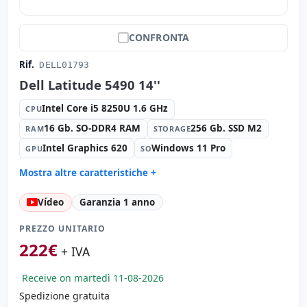
CONFRONTA
Rif.
DELL01793
Dell Latitude 5490 14''
Intel Core i5 8250U 1.6 GHz
CPU
16 Gb. SO-DDR4 RAM
256 Gb. SSD M2
RAM
STORAGE
Intel Graphics 620
Windows 11 Pro
GPU
SO
Mostra altre caratteristiche +
Suono:
Realtek HDA
Vídeo
Garanzia 1 anno
Rete:
Intel I219-LM
Porte:
USB-C · 3x USB 3.1
PREZZO UNITARIO
Tattile 14 '' FullHD 16:
9 · Risoluzione 1920x1080
222
€
+ IVA
Porte video:
VGA · HDMI
Receive on martedì 11-08-2026
Multimedia:
Webcam · Lettore SD
Spedizione gratuita
Connettività:
RJ-45 · WIFI · Bluetooth