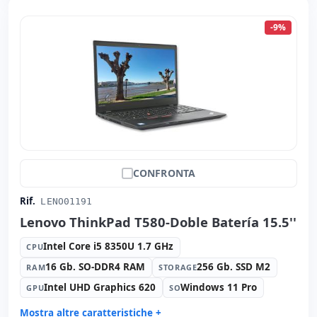
-9%
CONFRONTA
Rif.
LENO01191
Lenovo ThinkPad T580-Doble Batería 15.5''
Intel Core i5 8350U 1.7 GHz
CPU
16 Gb. SO-DDR4 RAM
256 Gb. SSD M2
RAM
STORAGE
Intel UHD Graphics 620
Windows 11 Pro
GPU
SO
Mostra altre caratteristiche +