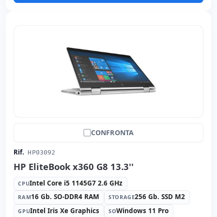
Altri:
Imballaggio hR
Dimensioni:
32x22.9x2.7 cm.
Peso:
1.60 Kg.
CONFRONTA
Rif.
HP03092
HP EliteBook x360 G8 13.3''
Intel Core i5 1145G7 2.6 GHz
CPU
16 Gb. SO-DDR4 RAM
256 Gb. SSD M2
RAM
STORAGE
Intel Iris Xe Graphics
Windows 11 Pro
GPU
SO