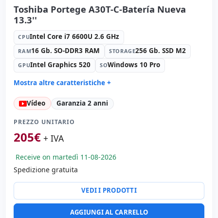
Toshiba Portege A30T-C-Batería Nueva
13.3''
Intel Core i7 6600U 2.6 GHz
CPU
16 Gb. SO-DDR3 RAM
256 Gb. SSD M2
RAM
STORAGE
Intel Graphics 520
Windows 10 Pro
GPU
SO
Mostra altre caratteristiche +
Unità ottica:
DVD-RW
Vídeo
Garanzia 2 anni
Suono:
Realtek HDA
Rete:
intel(R) ethernet l219-LM
PREZZO UNITARIO
Porte:
3x USB 3.0
205
€
+ IVA
Tattile 13.3 '' FullHD 16:
9 · Risoluzione 1920x1080
Receive on martedì 11-08-2026
Porte video:
VGA · HDMI
Spedizione gratuita
Multimedia:
Webcam · Lettore SD · Lettore impronte ·
Lettore DNI
VEDI I PRODOTTI
Connettività:
RJ-45 · WIFI · Bluetooth · 4G
Specifico portatile:
Batteria Nuovo · Lingua tastiera
Spagnolo
AGGIUNGI AL CARRELLO