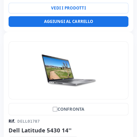
Specifico portatile:
Lingua tastiera Internazionale
VEDI I PRODOTTI
(adesivi spagnoli)
Altri:
Imballaggio hR
AGGIUNGI AL CARRELLO
Dimensioni:
22x33x2 cm.
Peso:
1.40 Kg.
CONFRONTA
Rif.
DELL01787
Dell Latitude 5430 14''