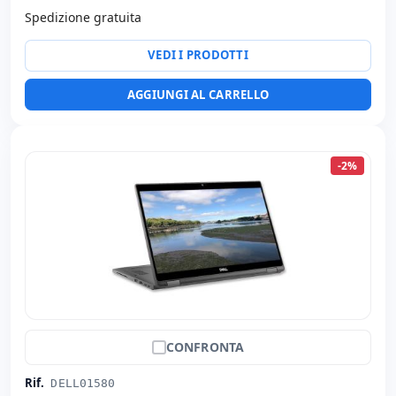
Spedizione gratuita
Specifico portatile:
Lingua tastiera Spagnolo
Altri:
Imballaggio hR
VEDI I PRODOTTI
Dimensioni:
31x22.5x2 cm.
Peso:
1.45 Kg.
AGGIUNGI AL CARRELLO
-2%
CONFRONTA
Rif.
DELL01580