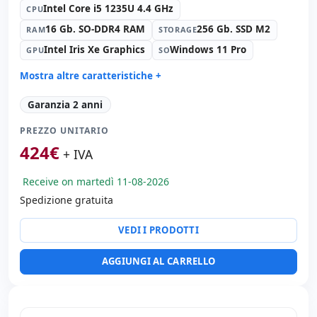
Intel Core i5 1235U 4.4 GHz
CPU
16 Gb. SO-DDR4 RAM
256 Gb. SSD M2
RAM
STORAGE
Intel Iris Xe Graphics
Windows 11 Pro
GPU
SO
Mostra altre caratteristiche +
Suono:
Realtek Audio
Garanzia 2 anni
Rete:
Intel Ethernet Connection L219-LM
PREZZO UNITARIO
Porte:
2x Thunderbolt · 2x USB 3.1
424
€
Tattile 14 '' FullHD 16:
9 · Risoluzione 1920x1080
+ IVA
Porte video:
HDMI
Receive on martedì 11-08-2026
Multimedia:
Webcam
Spedizione gratuita
Connettività:
RJ-45 · WIFI · Bluetooth
Specifico portatile:
Lingua tastiera Spagnolo
VEDI I PRODOTTI
Altri:
Imballaggio hR
Dimensioni:
22x33x2 cm.
AGGIUNGI AL CARRELLO
Peso:
1.50 Kg.