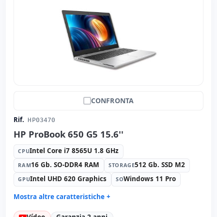
CONFRONTA
Rif.
HP03470
HP ProBook 650 G5 15.6''
Intel Core i7 8565U 1.8 GHz
CPU
16 Gb. SO-DDR4 RAM
512 Gb. SSD M2
RAM
STORAGE
Intel UHD 620 Graphics
Windows 11 Pro
GPU
SO
Mostra altre caratteristiche +
Suono:
Conexant ISST audio