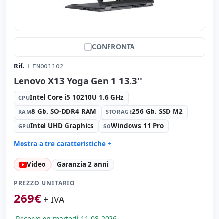
CONFRONTA
Rif.
LENO01102
Lenovo X13 Yoga Gen 1 13.3''
Intel Core i5 10210U 1.6 GHz
CPU
8 Gb. SO-DDR4 RAM
256 Gb. SSD M2
RAM
STORAGE
Intel UHD Graphics
Windows 11 Pro
GPU
SO
Mostra altre caratteristiche +
Suono:
Realtek Audio
Vídeo
Garanzia 2 anni
Rete:
Intel Ethernet Connection I219-LM ( necesita
adaptador RJ45)
PREZZO UNITARIO
Porte:
2x USB 3.0 · USB-C
269
€
+ IVA
Tattile 13.3 '' FullHD 16:
9 · Risoluzione 1920x1080
Porte video:
HDMI
Receive on martedì 11-08-2026