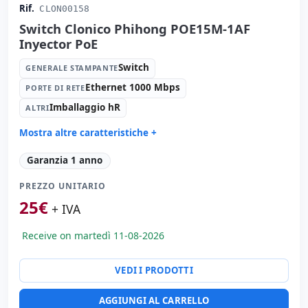
Rif.
CLON00158
Switch Clonico Phihong POE15M-1AF
Inyector PoE
Switch
GENERALE STAMPANTE
Ethernet 1000 Mbps
PORTE DI RETE
Imballaggio hR
ALTRI
Mostra altre caratteristiche +
Generale stampante:
Switch
Garanzia 1 anno
Porte di rete:
Ethernet 1000 Mbps.
PREZZO UNITARIO
Altri:
Imballaggio hR
25
€
Dimensioni:
10x4x4 cm.
+ IVA
Peso:
1.00 Kg.
Receive on martedì 11-08-2026
VEDI I PRODOTTI
AGGIUNGI AL CARRELLO