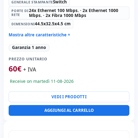
Switch
GENERALE STAMPANTE
24x Ethernet 100 Mbps. · 2x Ethernet 1000
PORTE DI
RETE
Mbps. · 2x Fibra 1000 Mbps
44.5x32.5x4.5 cm
DIMENSIONI
Mostra altre caratteristiche +
Generale stampante:
Switch
Garanzia 1 anno
Porte di rete:
24x Ethernet 100 Mbps. · 2x Ethernet
1000 Mbps. · 2x Fibra 1000 Mbps.
PREZZO UNITARIO
Dimensioni:
44.5x32.5x4.5 cm.
60
€
+ IVA
Peso:
4.50 Kg.
Receive on martedì 11-08-2026
VEDI I PRODOTTI
AGGIUNGI AL CARRELLO