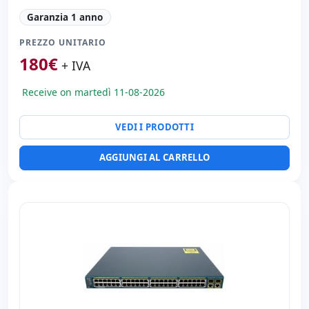
Generale stampante:
Switch
Garanzia 1 anno
Porte di rete:
16x Ethernet 1000 Mbps.
PREZZO UNITARIO
Dimensioni:
19x18x4 cm.
180
€
Peso:
1.00 Kg.
+ IVA
Receive on martedì 11-08-2026
VEDI I PRODOTTI
AGGIUNGI AL CARRELLO