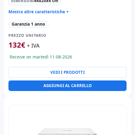
44x20x4 cm
DIMENSIONI
Mostra altre caratteristiche +
Generale stampante:
Switch
Garanzia 1 anno
Porte di rete:
24x Ethernet 1000 Mbps. · 2x Fibra 1000
Mbps.
PREZZO UNITARIO
Dimensioni:
44x20x4 cm.
132
€
+ IVA
Peso:
3.00 Kg.
Receive on martedì 11-08-2026
VEDI I PRODOTTI
AGGIUNGI AL CARRELLO