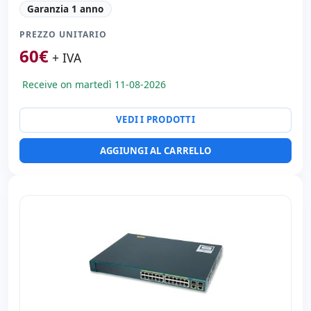
Generale stampante:
Switch
Garanzia 1 anno
Porte di rete:
24x Ethernet 100 Mbps. · 2x Ethernet
1000 Mbps. · 2x Fibra 1000 Mbps.
PREZZO UNITARIO
Dimensioni:
44.5x32.5x4.5 cm.
60
€
+ IVA
Peso:
4.50 Kg.
Receive on martedì 11-08-2026
VEDI I PRODOTTI
AGGIUNGI AL CARRELLO