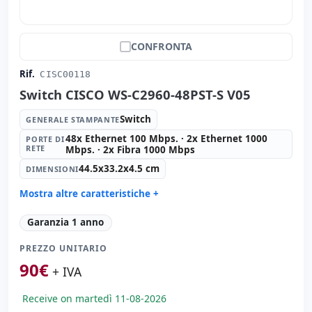
CONFRONTA
Rif.
CISC00118
Switch CISCO WS-C2960-48PST-S V05
Switch
GENERALE STAMPANTE
48x Ethernet 100 Mbps. · 2x Ethernet 1000
PORTE DI
RETE
Mbps. · 2x Fibra 1000 Mbps
44.5x33.2x4.5 cm
DIMENSIONI
Mostra altre caratteristiche +
Generale stampante:
Switch
Garanzia 1 anno
Porte di rete:
48x Ethernet 100 Mbps. · 2x Ethernet
1000 Mbps. · 2x Fibra 1000 Mbps.
PREZZO UNITARIO
Dimensioni:
44.5x33.2x4.5 cm.
90
€
+ IVA
Peso:
5.40 Kg.
Receive on martedì 11-08-2026