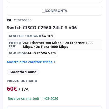
CONFRONTA
Rif.
CISC00115
Switch CISCO C2960-24LC-S V06
Switch
GENERALE STAMPANTE
24x Ethernet 100 Mbps. · 2x Ethernet 1000
PORTE DI
RETE
Mbps. · 2x Fibra 1000 Mbps
44.5x32.5x4.5 cm
DIMENSIONI
Mostra altre caratteristiche +
Generale stampante:
Switch
Garanzia 1 anno
Porte di rete:
24x Ethernet 100 Mbps. · 2x Ethernet
1000 Mbps. · 2x Fibra 1000 Mbps.
PREZZO UNITARIO
Dimensioni:
44.5x32.5x4.5 cm.
60
€
+ IVA
Peso:
4.50 Kg.
Receive on martedì 11-08-2026