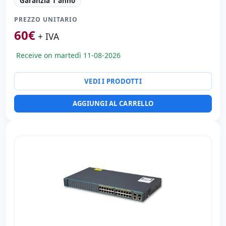
Garanzia 1 anno
Porte di rete:
24x Ethernet 100 Mbps. · 2x Ethernet
1000 Mbps. · 2x Fibra 1000 Mbps.
PREZZO UNITARIO
Dimensioni:
44.5x32.5x4.5 cm.
60
€
+ IVA
Peso:
4.50 Kg.
Receive on martedì 11-08-2026
VEDI I PRODOTTI
AGGIUNGI AL CARRELLO