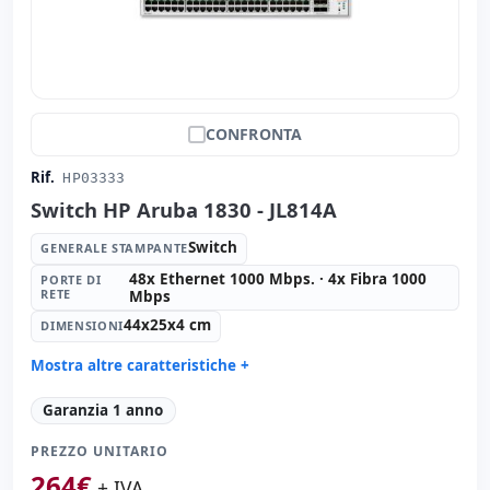
CONFRONTA
Rif.
HP03333
Switch HP Aruba 1830 - JL814A
Switch
GENERALE STAMPANTE
48x Ethernet 1000 Mbps. · 4x Fibra 1000
PORTE DI
RETE
Mbps
44x25x4 cm
DIMENSIONI
Mostra altre caratteristiche +
Generale stampante:
Switch
Garanzia 1 anno
Porte di rete:
48x Ethernet 1000 Mbps. · 4x Fibra 1000
Mbps.
PREZZO UNITARIO
Dimensioni:
44x25x4 cm.
264
€
+ IVA