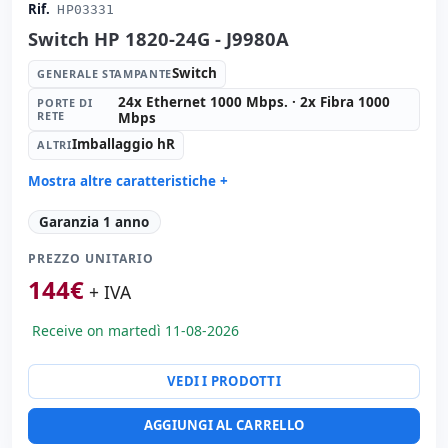
Rif.
HP03331
Switch HP 1820-24G - J9980A
Switch
GENERALE STAMPANTE
24x Ethernet 1000 Mbps. · 2x Fibra 1000
PORTE DI
RETE
Mbps
Imballaggio hR
ALTRI
Mostra altre caratteristiche +
Generale stampante:
Switch
Garanzia 1 anno
Porte di rete:
24x Ethernet 1000 Mbps. · 2x Fibra 1000
Mbps.
PREZZO UNITARIO
Altri:
Imballaggio hR
144
€
+ IVA
Dimensioni:
44x25x4 cm.
Peso:
3.00 Kg.
Receive on martedì 11-08-2026
VEDI I PRODOTTI
AGGIUNGI AL CARRELLO