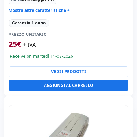
Mostra altre caratteristiche +
Generale stampante:
Punto di accesso
Garanzia 1 anno
Porte di rete:
Ethernet 1000 Mbps.
PREZZO UNITARIO
Altri:
Imballaggio hR
25
€
Dimensioni:
12x6x6 cm.
+ IVA
Peso:
1.00 Kg.
Receive on martedì 11-08-2026
VEDI I PRODOTTI
AGGIUNGI AL CARRELLO