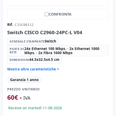
CONFRONTA
Rif.
CISC00112
Switch CISCO C2960-24PC-L V04
Switch
GENERALE STAMPANTE
24x Ethernet 100 Mbps. · 2x Ethernet 1000
PORTE DI
RETE
Mbps. · 2x Fibra 1000 Mbps
44.5x32.5x4.5 cm
DIMENSIONI
Mostra altre caratteristiche +
Generale stampante:
Switch
Garanzia 1 anno
Porte di rete:
24x Ethernet 100 Mbps. · 2x Ethernet
1000 Mbps. · 2x Fibra 1000 Mbps.
PREZZO UNITARIO
Dimensioni:
44.5x32.5x4.5 cm.
60
€
+ IVA
Peso:
4.50 Kg.
Receive on martedì 11-08-2026