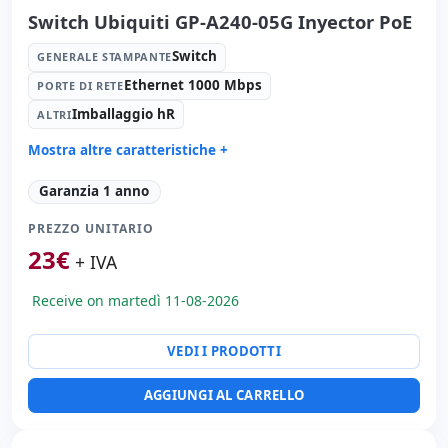
Switch Ubiquiti GP-A240-05G Inyector PoE
Switch
GENERALE STAMPANTE
Ethernet 1000 Mbps
PORTE DI RETE
Imballaggio hR
ALTRI
Mostra altre caratteristiche +
Generale stampante:
Switch
Garanzia 1 anno
Porte di rete:
Ethernet 1000 Mbps.
PREZZO UNITARIO
Altri:
Imballaggio hR
23
€
Dimensioni:
10x5x5 cm.
+ IVA
Peso:
1.00 Kg.
Receive on martedì 11-08-2026
VEDI I PRODOTTI
AGGIUNGI AL CARRELLO