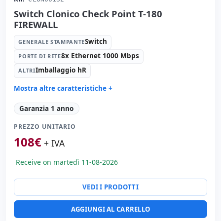
Switch Clonico Check Point T-180
FIREWALL
Switch
GENERALE STAMPANTE
8x Ethernet 1000 Mbps
PORTE DI RETE
Imballaggio hR
ALTRI
Mostra altre caratteristiche +
Generale stampante:
Switch
Garanzia 1 anno
Porte di rete:
8x Ethernet 1000 Mbps.
PREZZO UNITARIO
Altri:
Imballaggio hR
108
€
Dimensioni:
41x48x4.5 cm.
+ IVA
Peso:
13.00 Kg.
Receive on martedì 11-08-2026
VEDI I PRODOTTI
AGGIUNGI AL CARRELLO