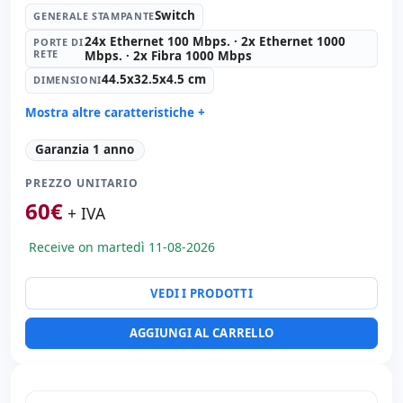
Switch
GENERALE STAMPANTE
24x Ethernet 100 Mbps. · 2x Ethernet 1000
PORTE DI
RETE
Mbps. · 2x Fibra 1000 Mbps
44.5x32.5x4.5 cm
DIMENSIONI
Mostra altre caratteristiche +
Generale stampante:
Switch
Garanzia 1 anno
Porte di rete:
24x Ethernet 100 Mbps. · 2x Ethernet
1000 Mbps. · 2x Fibra 1000 Mbps.
PREZZO UNITARIO
Dimensioni:
44.5x32.5x4.5 cm.
60
€
+ IVA
Peso:
4.50 Kg.
Receive on martedì 11-08-2026
VEDI I PRODOTTI
AGGIUNGI AL CARRELLO