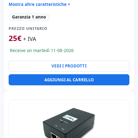
Mostra altre caratteristiche +
Generale stampante:
Punto di accesso
Garanzia 1 anno
Porte di rete:
Ethernet 1000 Mbps.
PREZZO UNITARIO
Dimensioni:
10x5x5 cm.
25
€
Peso:
1.00 Kg.
+ IVA
Receive on martedì 11-08-2026
VEDI I PRODOTTI
AGGIUNGI AL CARRELLO