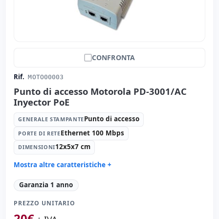
CONFRONTA
Rif.
MOTO00003
Punto di accesso Motorola PD-3001/AC
Inyector PoE
Punto di accesso
GENERALE STAMPANTE
Ethernet 100 Mbps
PORTE DI RETE
12x5x7 cm
DIMENSIONI
Mostra altre caratteristiche +
Generale stampante:
Punto di accesso
Garanzia 1 anno
Porte di rete:
Ethernet 100 Mbps.
PREZZO UNITARIO
Dimensioni:
12x5x7 cm.
20
€
Peso:
1.00 Kg.