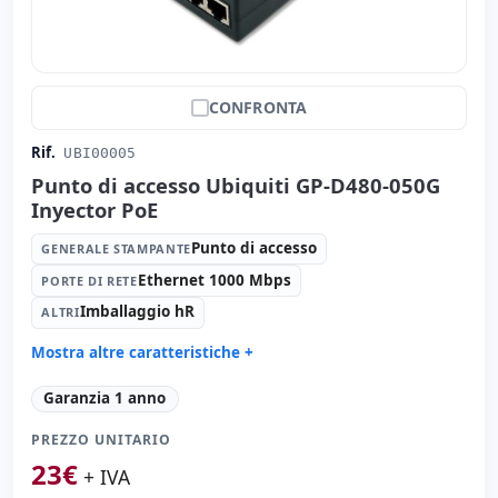
CONFRONTA
Rif.
UBI00005
Punto di accesso Ubiquiti GP-D480-050G
Inyector PoE
Punto di accesso
GENERALE STAMPANTE
Ethernet 1000 Mbps
PORTE DI RETE
Imballaggio hR
ALTRI
Mostra altre caratteristiche +
Generale stampante:
Punto di accesso
Garanzia 1 anno
Porte di rete:
Ethernet 1000 Mbps.
PREZZO UNITARIO
Altri:
Imballaggio hR
23
€
Dimensioni:
10x5x5 cm.
+ IVA
Peso:
1.00 Kg.