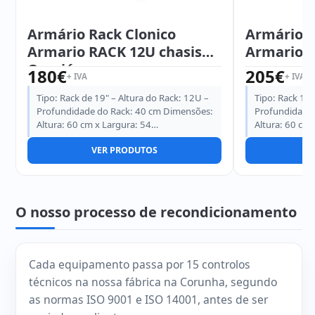
Armário Rack Clonico
Armário R
Armario RACK 12U chasis
Armario R
Ocasión
180
€
205
€
+ IVA
+ IVA
Tipo: Rack de 19" – Altura do Rack: 12U –
Tipo: Rack 19”
Profundidade do Rack: 40 cm Dimensões:
Profundidade 
Altura: 60 cm x Largura: 54…
Altura: 60 cm
VER PRODUTOS
V
O nosso processo de recondicionamento
Cada equipamento passa por 15 controlos
técnicos na nossa fábrica na Corunha, segundo
as normas ISO 9001 e ISO 14001, antes de ser