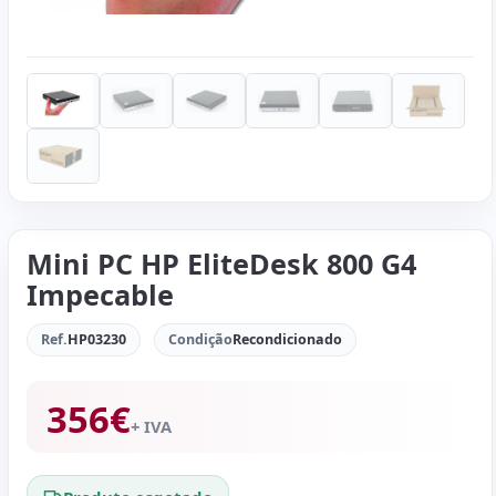
Mini PC HP EliteDesk 800 G4
Impecable
Ref.
HP03230
Condição
Recondicionado
356
€
+ IVA