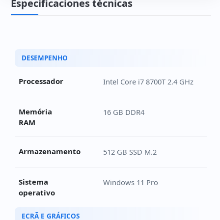
Especificaciones técnicas
Ficha técnica do HP EliteDesk 800 G4 Mini
DESEMPENHO
Processador
Intel Core i7 8700T 2.4 GHz
Memória
16 GB DDR4
RAM
Armazenamento
512 GB SSD M.2
Sistema
Windows 11 Pro
operativo
ECRÃ E GRÁFICOS