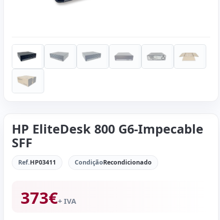
HP EliteDesk 800 G6-Impecable
SFF
Ref.
HP03411
Condição
Recondicionado
373
€
+ IVA