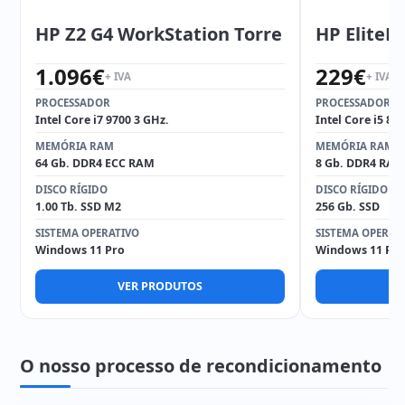
HP Z2 G4 WorkStation Torre
HP EliteD
1.096
€
229
€
+ IVA
+ IVA
PROCESSADOR
PROCESSADOR
Intel Core i7 9700 3 GHz.
Intel Core i5 85
MEMÓRIA RAM
MEMÓRIA RAM
64 Gb. DDR4 ECC RAM
8 Gb. DDR4 RAM
DISCO RÍGIDO
DISCO RÍGIDO
1.00 Tb. SSD M2
256 Gb. SSD
SISTEMA OPERATIVO
SISTEMA OPERAT
Windows 11 Pro
Windows 11 Pro
VER PRODUTOS
V
O nosso processo de recondicionamento