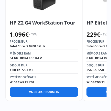
HP Z2 G4 WorkStation Tour
HP EliteD
1.096
€
229
€
+ TVA
+ TVA
PROCESSEUR
PROCESSEUR
Intel Core i7 9700 3 GHz.
Intel Core i5 85
MÉMOIRE RAM
MÉMOIRE RAM
64 Gb. DDR4 ECC RAM
8 Gb. DDR4 RAM
DISQUE DUR
DISQUE DUR
1.00 Tb. SSD M2
256 Gb. SSD
SYSTÈME OPÉRATIF
SYSTÈME OPÉRAT
Windows 11 Pro
Windows 11 Pro
VOIR LES PRODUITS
VOI