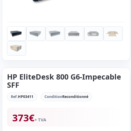
HP EliteDesk 800 G6-Impecable
SFF
Ref.
HP03411
Condition
Reconditionné
373
€
+ TVA