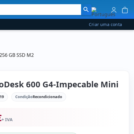
Criar uma conta
 256 GB SSD M2
oDesk 600 G4-Impecable Mini
19
Condição
Recondicionado
€
+ IVA