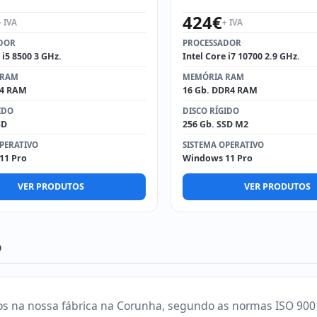
424
€
+ IVA
+ IVA
DOR
PROCESSADOR
 i5 8500 3 GHz.
Intel Core i7 10700 2.9 GHz.
 RAM
MEMÓRIA RAM
R4 RAM
16 Gb. DDR4 RAM
IDO
DISCO RÍGIDO
SD
256 Gb. SSD M2
PERATIVO
SISTEMA OPERATIVO
11 Pro
Windows 11 Pro
VER PRODUTOS
VER PRODUTOS
o
s na nossa fábrica na Corunha, segundo as normas ISO 9001