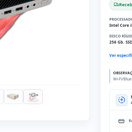
Receb
PROCESSAD
Intel Core 
DISCO RÍGI
256 Gb. SS
Ver especif
OBSERVAÇ
Wi-Fi/Blu
Vídeo
R