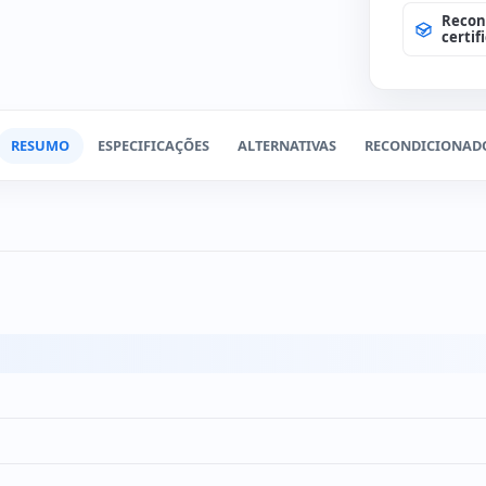
Recon
Teclad
(+12€
certif
RESUMO
ESPECIFICAÇÕES
ALTERNATIVAS
RECONDICIONAD