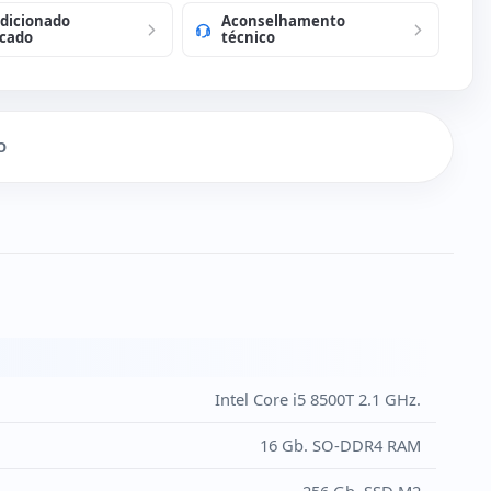
dicionado
Aconselhamento
o e mouse USB em espanhol (Novo)
)
icado
técnico
O
Intel Core i5 8500T 2.1 GHz.
16 Gb. SO-DDR4 RAM