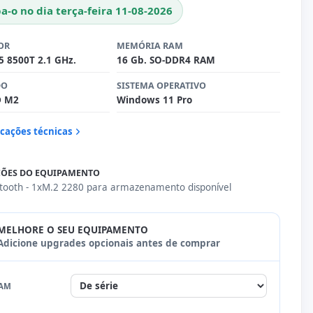
a-o no dia terça-feira 11-08-2026
OR
MEMÓRIA RAM
i5 8500T 2.1 GHz.
16 Gb. SO-DDR4 RAM
DO
SISTEMA OPERATIVO
D M2
Windows 11 Pro
icações técnicas
ÕES DO EQUIPAMENTO
etooth - 1xM.2 2280 para armazenamento disponível
MELHORE O SEU EQUIPAMENTO
Adicione upgrades opcionais antes de comprar
AM