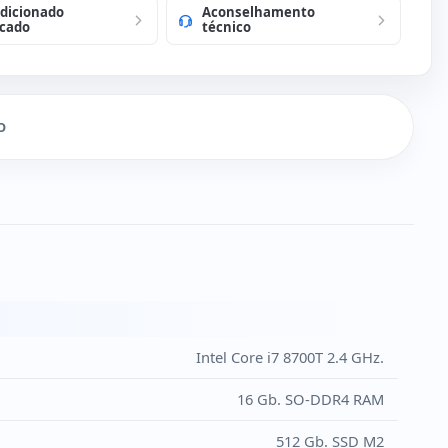
dicionado
Aconselhamento
o e mouse USB em espanhol (Novo)
)
icado
técnico
O
Intel Core i7 8700T 2.4 GHz.
16 Gb. SO-DDR4 RAM
512 Gb. SSD M2