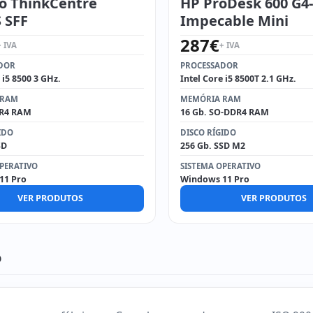
o ThinkCentre
HP ProDesk 600 G4-
 SFF
Impecable Mini
287
€
+ IVA
+ IVA
DOR
PROCESSADOR
 i5 8500 3 GHz.
Intel Core i5 8500T 2.1 GHz.
 RAM
MEMÓRIA RAM
DR4 RAM
16 Gb. SO-DDR4 RAM
IDO
DISCO RÍGIDO
SD
256 Gb. SSD M2
PERATIVO
SISTEMA OPERATIVO
11 Pro
Windows 11 Pro
VER PRODUTOS
VER PRODUTOS
o