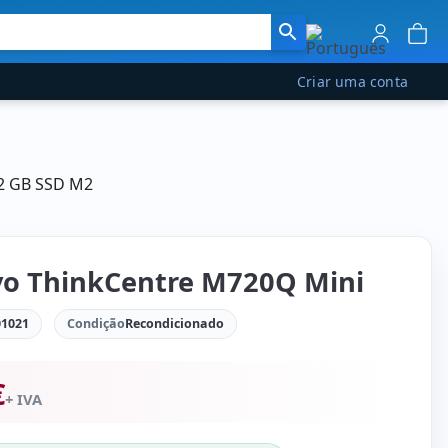
Criar uma conta
12 GB SSD M2
o ThinkCentre M720Q Mini
1021
Condição
Recondicionado
€
+ IVA