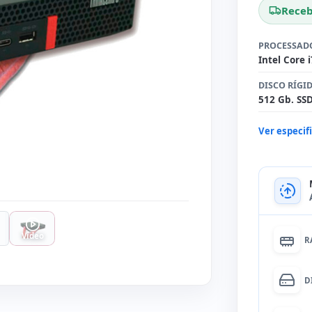
Receb
PROCESSAD
Intel Core 
DISCO RÍGI
512 Gb. SS
Ver especif
Vídeo
R
D
None