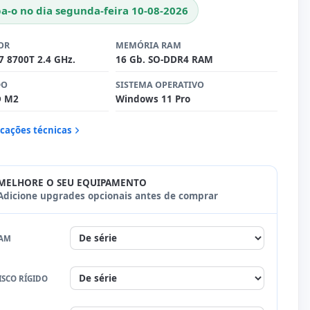
a-o no dia segunda-feira 10-08-2026
OR
MEMÓRIA RAM
i7 8700T 2.4 GHz.
16 Gb. SO-DDR4 RAM
DO
SISTEMA OPERATIVO
D M2
Windows 11 Pro
icações técnicas
MELHORE O SEU EQUIPAMENTO
Adicione upgrades opcionais antes de comprar
AM
ISCO RÍGIDO