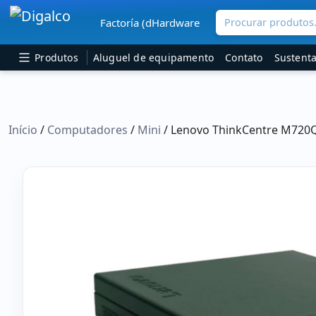
Procurar produtos.
Factoría (dHardware
Navegação principal
Produtos
Aluguel de equipamento
Contato
Sustenta
Início
/
Computadores
/
Mini
/ Lenovo ThinkCentre M720Q