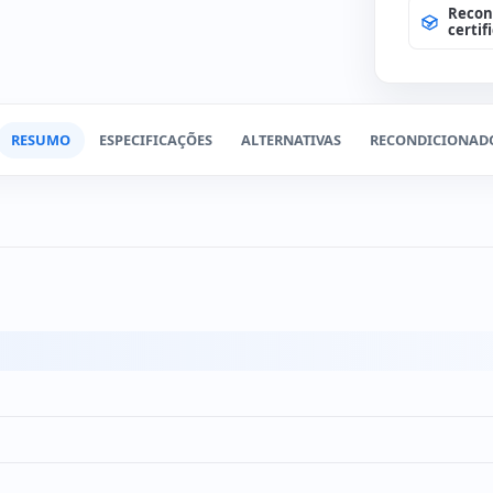
Recon
Teclad
(+12€
certif
RESUMO
ESPECIFICAÇÕES
ALTERNATIVAS
RECONDICIONAD