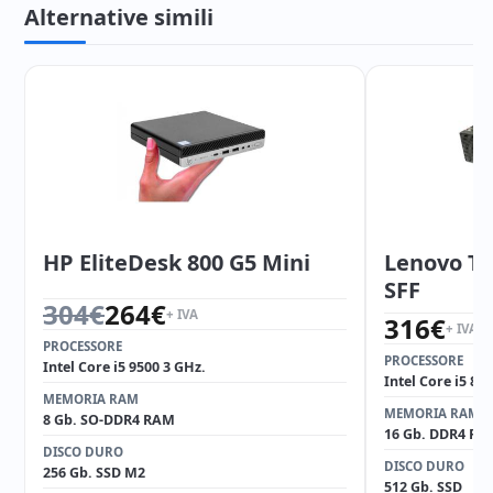
Alternative simili
HP EliteDesk 800 G5 Mini
Lenovo T
SFF
Il prezzo originale era: 304€.
Il prezzo attuale è: 264€.
304
€
264
€
+ IVA
316
€
+ IVA
PROCESSORE
PROCESSORE
Intel Core i5 9500 3 GHz.
Intel Core i5 85
MEMORIA RAM
MEMORIA RAM
8 Gb. SO-DDR4 RAM
16 Gb. DDR4 RA
DISCO DURO
DISCO DURO
256 Gb. SSD M2
512 Gb. SSD