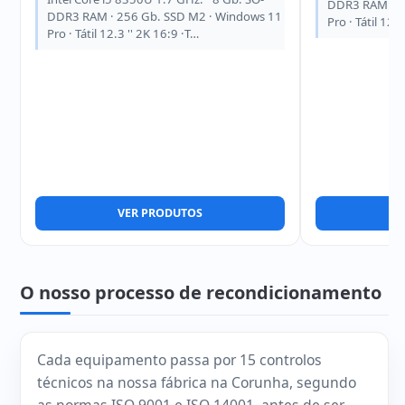
DDR3 RAM · 2
DDR3 RAM · 256 Gb. SSD M2 · Windows 11
Pro · Tátil 12.
Pro · Tátil 12.3 '' 2K 16:9 ·T…
VER PRODUTOS
V
O nosso processo de recondicionamento
Cada equipamento passa por 15 controlos
técnicos na nossa fábrica na Corunha, segundo
as normas ISO 9001 e ISO 14001, antes de ser