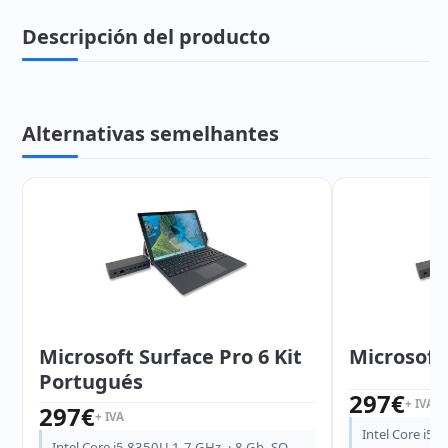
Descripción del producto
Alternativas semelhantes
Microsoft Surface Pro 6 Kit
Microsoft 
Portugués
297
€
+ IVA
297
€
+ IVA
Intel Core i5 
Intel Core i5 8350U 1.7 GHz. · 8 Gb. SO-