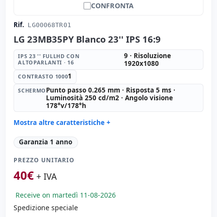
CONFRONTA
Rif.
LG00068TR01
LG 23MB35PY Blanco 23'' IPS 16:9
9 · Risoluzione
IPS 23 '' FULLHD CON
ALTOPARLANTI · 16
1920x1080
1
CONTRASTO 1000
Punto passo 0.265 mm · Risposta 5 ms ·
SCHERMO
Luminosità 250 cd/m2 · Angolo visione
178°v/178°h
Mostra altre caratteristiche +
IPS 23 '' FullHD con Altoparlanti · 16:
9 · Risoluzione
Garanzia 1 anno
1920x1080
Contrasto 1000:
1
PREZZO UNITARIO
Schermo:
Punto passo 0.265 mm · Risposta 5 ms ·
40
€
+ IVA
Luminosità 250 cd/m2 · Angolo visione 178°v/178°h
Porte video:
VGA · Display Port · DVI
Receive on martedì 11-08-2026
Schermo specifico:
Supporto VESA · Peana · Regolabile
Spedizione speciale
in altezza