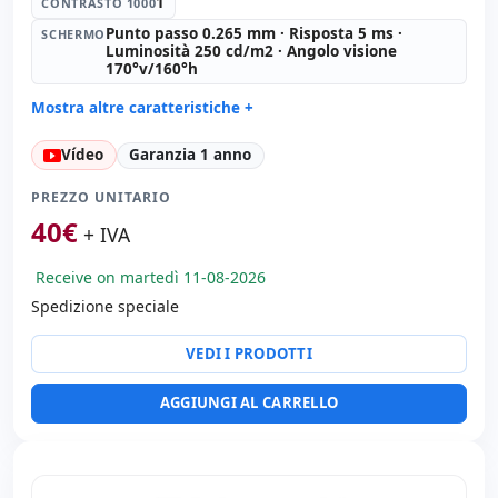
1
CONTRASTO 1000
Punto passo 0.265 mm · Risposta 5 ms ·
SCHERMO
Luminosità 250 cd/m2 · Angolo visione
170°v/160°h
Mostra altre caratteristiche +
Led 23 '' FullHD 16:
9 · Risoluzione 1920x1080
Vídeo
Garanzia 1 anno
Contrasto 1000:
1
Schermo:
Punto passo 0.265 mm · Risposta 5 ms ·
PREZZO UNITARIO
Luminosità 250 cd/m2 · Angolo visione 170°v/160°h
40
€
+ IVA
Porte video:
VGA · Display Port · DVI
Schermo specifico:
Supporto VESA · Peana · Regolabile
Receive on martedì 11-08-2026
in altezza
Spedizione speciale
Altri:
Imballaggio hR
Dimensioni:
54.4x35x24 cm.
VEDI I PRODOTTI
Peso:
6.05 Kg.
AGGIUNGI AL CARRELLO