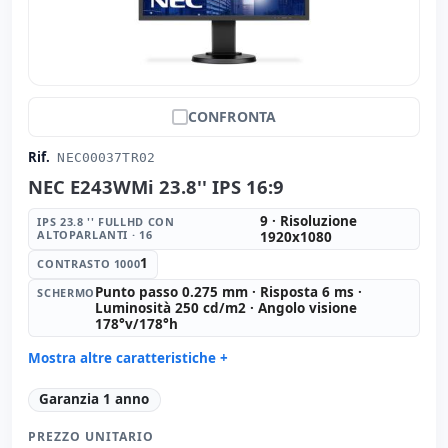
CONFRONTA
Rif.
NEC00037TR02
NEC E243WMi 23.8'' IPS 16:9
9 · Risoluzione
IPS 23.8 '' FULLHD CON
ALTOPARLANTI · 16
1920x1080
1
CONTRASTO 1000
Punto passo 0.275 mm · Risposta 6 ms ·
SCHERMO
Luminosità 250 cd/m2 · Angolo visione
178°v/178°h
Mostra altre caratteristiche +
IPS 23.8 '' FullHD con Altoparlanti · 16:
9 · Risoluzione
Garanzia 1 anno
1920x1080
Contrasto 1000:
1
PREZZO UNITARIO