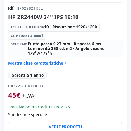
Rif.
HP02982TR01
HP ZR2440W 24'' IPS 16:10
10 · Risoluzione 1920x1200
IPS 24 '' FULLHD 16
1
CONTRASTO 1000
Punto passo 0.27 mm · Risposta 6 ms ·
SCHERMO
Luminosità 350 cd/m2 · Angolo visione
178°v/178°h
Mostra altre caratteristiche +
IPS 24 '' FullHD 16:
10 · Risoluzione 1920x1200
Garanzia 1 anno
Contrasto 1000:
1
PREZZO UNITARIO
Schermo:
Punto passo 0.27 mm · Risposta 6 ms ·
Luminosità 350 cd/m2 · Angolo visione 178°v/178°h
45
€
+ IVA
Porte video:
HDMI · Display Port · DVI
Schermo specifico:
Supporto VESA · Peana · Regolabile
Receive on martedì 11-08-2026
in altezza
Spedizione speciale
Dimensioni:
56.3x43.3x24 cm.
Peso:
7.40 Kg.
VEDI I PRODOTTI