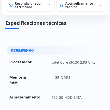
Recondicionado
Aconselhamento
certificado
técnico
Especificaciones técnicas
Ficha técnica do Lenovo ThinkCentre M90 SFF
DESEMPENHO
Processador
Intel Core i3-530 2.93 GHz
Memória
4 GB DDR3
RAM
Armazenamento
160 GB HDD SATA