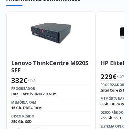
Lenovo ThinkCentre M920S
HP EliteD
SFF
229
€
+ IVA
332
€
+ IVA
PROCESSADOR
PROCESSADOR
Intel Core i5 85
Intel Core i5 9400 2.9 GHz.
MEMÓRIA RAM
MEMÓRIA RAM
8 Gb. DDR4 RAM
16 Gb. DDR4 RAM
DISCO RÍGIDO
DISCO RÍGIDO
256 Gb. SSD
250 Gb. SSD
SISTEMA OPERAT