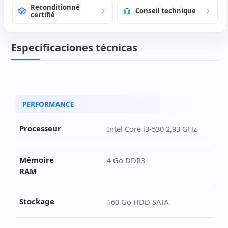
Reconditionné
Conseil technique
certifié
Especificaciones técnicas
Fiche technique du Lenovo ThinkCentre M90 SFF
PERFORMANCE
Processeur
Intel Core i3-530 2,93 GHz
Mémoire
4 Go DDR3
RAM
Stockage
160 Go HDD SATA