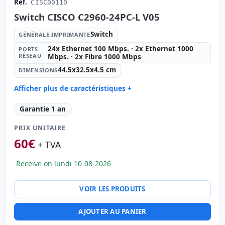
Réf.
CISC00110
Switch CISCO C2960-24PC-L V05
Switch
GÉNÉRALE IMPRIMANTE
24x Ethernet 100 Mbps. · 2x Ethernet 1000
PORTS
RÉSEAU
Mbps. · 2x Fibre 1000 Mbps
44.5x32.5x4.5 cm
DIMENSIONS
Afficher plus de caractéristiques +
Générale imprimante:
Switch
Garantie 1 an
Ports réseau:
24x Ethernet 100 Mbps. · 2x Ethernet
1000 Mbps. · 2x Fibre 1000 Mbps.
PRIX UNITAIRE
Dimensions:
44.5x32.5x4.5 cm.
60
€
+ TVA
Poids:
4.50 Kg.
Receive on lundi 10-08-2026
VOIR LES PRODUITS
AJOUTER AU PANIER