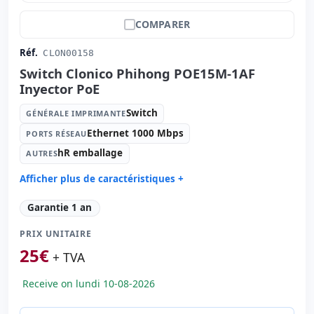
COMPARER
Réf.
CLON00158
Switch Clonico Phihong POE15M-1AF
Inyector PoE
Switch
GÉNÉRALE IMPRIMANTE
Ethernet 1000 Mbps
PORTS RÉSEAU
hR emballage
AUTRES
Afficher plus de caractéristiques +
Générale imprimante:
Switch
Garantie 1 an
Ports réseau:
Ethernet 1000 Mbps.
PRIX UNITAIRE
Autres:
hR emballage
25
€
Dimensions:
10x4x4 cm.
+ TVA
Poids:
1.00 Kg.
Receive on lundi 10-08-2026