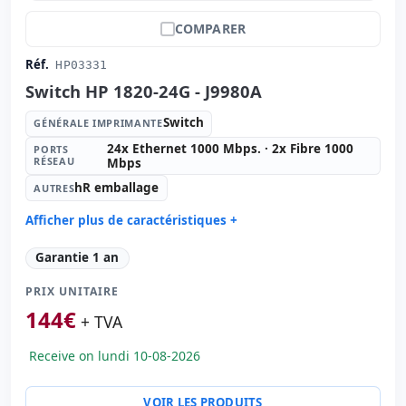
COMPARER
Réf.
HP03331
Switch HP 1820-24G - J9980A
Switch
GÉNÉRALE IMPRIMANTE
24x Ethernet 1000 Mbps. · 2x Fibre 1000
PORTS
RÉSEAU
Mbps
hR emballage
AUTRES
Afficher plus de caractéristiques +
Générale imprimante:
Switch
Garantie 1 an
Ports réseau:
24x Ethernet 1000 Mbps. · 2x Fibre 1000
Mbps.
PRIX UNITAIRE
Autres:
hR emballage
144
€
+ TVA
Dimensions:
44x25x4 cm.
Poids:
3.00 Kg.
Receive on lundi 10-08-2026
VOIR LES PRODUITS