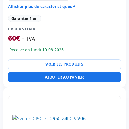
Afficher plus de caractéristiques +
Générale imprimante:
Switch
Garantie 1 an
Ports réseau:
24x Ethernet 100 Mbps. · 2x Ethernet
1000 Mbps. · 2x Fibre 1000 Mbps.
PRIX UNITAIRE
Dimensions:
44.5x32.5x4.5 cm.
60
€
+ TVA
Poids:
4.50 Kg.
Receive on lundi 10-08-2026
VOIR LES PRODUITS
AJOUTER AU PANIER