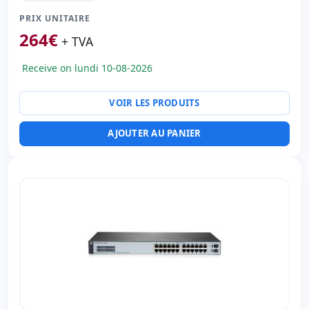
Ports réseau:
48x Ethernet 1000 Mbps. · 4x Fibre 1000
Mbps.
PRIX UNITAIRE
Dimensions:
44x25x4 cm.
264
€
+ TVA
Poids:
3.00 Kg.
Receive on lundi 10-08-2026
VOIR LES PRODUITS
AJOUTER AU PANIER