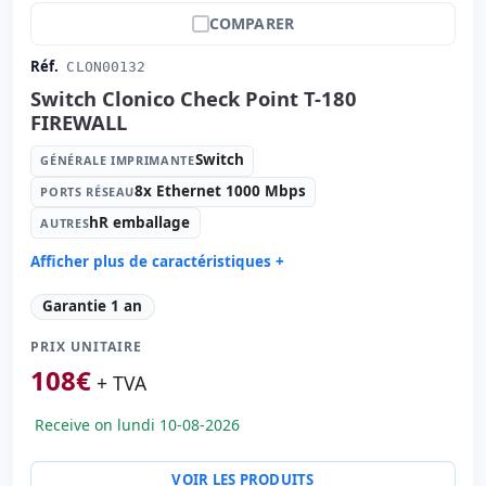
COMPARER
Réf.
CLON00132
Switch Clonico Check Point T-180
FIREWALL
Switch
GÉNÉRALE IMPRIMANTE
8x Ethernet 1000 Mbps
PORTS RÉSEAU
hR emballage
AUTRES
Afficher plus de caractéristiques +
Générale imprimante:
Switch
Garantie 1 an
Ports réseau:
8x Ethernet 1000 Mbps.
PRIX UNITAIRE
Autres:
hR emballage
108
€
Dimensions:
41x48x4.5 cm.
+ TVA
Poids:
13.00 Kg.
Receive on lundi 10-08-2026
VOIR LES PRODUITS