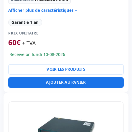
Afficher plus de caractéristiques +
Générale imprimante:
Switch
Garantie 1 an
Ports réseau:
24x Ethernet 100 Mbps. · 2x Ethernet
1000 Mbps. · 2x Fibre 1000 Mbps.
PRIX UNITAIRE
Dimensions:
44.5x32.5x4.5 cm.
60
€
+ TVA
Poids:
4.50 Kg.
Receive on lundi 10-08-2026
VOIR LES PRODUITS
AJOUTER AU PANIER