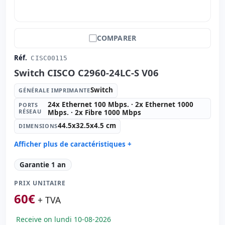
COMPARER
Réf.
CISC00115
Switch CISCO C2960-24LC-S V06
Switch
GÉNÉRALE IMPRIMANTE
24x Ethernet 100 Mbps. · 2x Ethernet 1000
PORTS
RÉSEAU
Mbps. · 2x Fibre 1000 Mbps
44.5x32.5x4.5 cm
DIMENSIONS
Afficher plus de caractéristiques +
Générale imprimante:
Switch
Garantie 1 an
Ports réseau:
24x Ethernet 100 Mbps. · 2x Ethernet
1000 Mbps. · 2x Fibre 1000 Mbps.
PRIX UNITAIRE
Dimensions:
44.5x32.5x4.5 cm.
60
€
+ TVA
Poids:
4.50 Kg.
Receive on lundi 10-08-2026