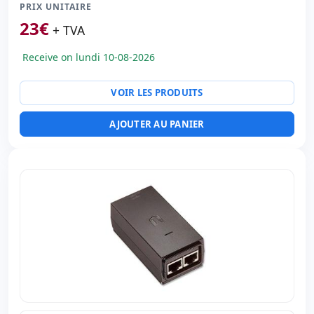
PRIX UNITAIRE
Autres:
hR emballage
23
€
Dimensions:
10x5x5 cm.
+ TVA
Poids:
1.00 Kg.
Receive on lundi 10-08-2026
VOIR LES PRODUITS
AJOUTER AU PANIER