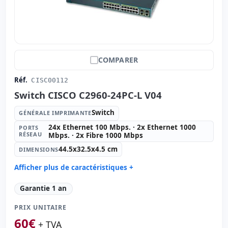
COMPARER
Réf.
CISC00112
Switch CISCO C2960-24PC-L V04
Switch
GÉNÉRALE IMPRIMANTE
24x Ethernet 100 Mbps. · 2x Ethernet 1000
PORTS
RÉSEAU
Mbps. · 2x Fibre 1000 Mbps
44.5x32.5x4.5 cm
DIMENSIONS
Afficher plus de caractéristiques +
Générale imprimante:
Switch
Garantie 1 an
Ports réseau:
24x Ethernet 100 Mbps. · 2x Ethernet
1000 Mbps. · 2x Fibre 1000 Mbps.
PRIX UNITAIRE
Dimensions:
44.5x32.5x4.5 cm.
60
€
+ TVA