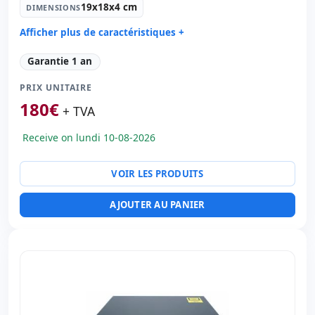
19x18x4 cm
DIMENSIONS
Afficher plus de caractéristiques +
Générale imprimante:
Switch
Garantie 1 an
Ports réseau:
16x Ethernet 1000 Mbps.
PRIX UNITAIRE
Dimensions:
19x18x4 cm.
180
€
Poids:
1.00 Kg.
+ TVA
Receive on lundi 10-08-2026
VOIR LES PRODUITS
AJOUTER AU PANIER