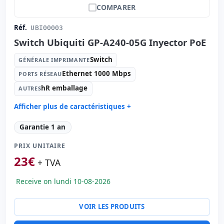
COMPARER
Réf.
UBI00003
Switch Ubiquiti GP-A240-05G Inyector PoE
Switch
GÉNÉRALE IMPRIMANTE
Ethernet 1000 Mbps
PORTS RÉSEAU
hR emballage
AUTRES
Afficher plus de caractéristiques +
Générale imprimante:
Switch
Garantie 1 an
Ports réseau:
Ethernet 1000 Mbps.
PRIX UNITAIRE
Autres:
hR emballage
23
€
Dimensions:
10x5x5 cm.
+ TVA
Poids:
1.00 Kg.
Receive on lundi 10-08-2026
VOIR LES PRODUITS