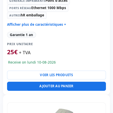
Point d'accès
GÉNÉRALE IMPRIMANTE
Ethernet 1000 Mbps
PORTS RÉSEAU
hR emballage
AUTRES
Afficher plus de caractéristiques +
Générale imprimante:
Point d'accès
Garantie 1 an
Ports réseau:
Ethernet 1000 Mbps.
PRIX UNITAIRE
Autres:
hR emballage
25
€
Dimensions:
12x6x6 cm.
+ TVA
Poids:
1.00 Kg.
Receive on lundi 10-08-2026
VOIR LES PRODUITS
AJOUTER AU PANIER