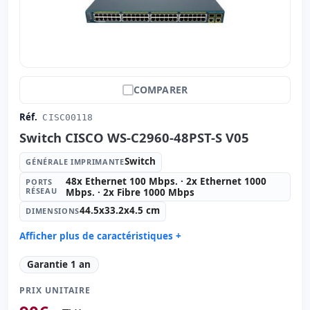
COMPARER
Réf.
CISC00118
Switch CISCO WS-C2960-48PST-S V05
Switch
GÉNÉRALE IMPRIMANTE
48x Ethernet 100 Mbps. · 2x Ethernet 1000
PORTS
RÉSEAU
Mbps. · 2x Fibre 1000 Mbps
44.5x33.2x4.5 cm
DIMENSIONS
Afficher plus de caractéristiques +
Générale imprimante:
Switch
Garantie 1 an
Ports réseau:
48x Ethernet 100 Mbps. · 2x Ethernet
1000 Mbps. · 2x Fibre 1000 Mbps.
PRIX UNITAIRE
Dimensions:
44.5x33.2x4.5 cm.