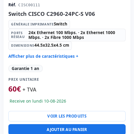
Réf.
CISC00111
Switch CISCO C2960-24PC-S V06
Switch
GÉNÉRALE IMPRIMANTE
24x Ethernet 100 Mbps. · 2x Ethernet 1000
PORTS
RÉSEAU
Mbps. · 2x Fibre 1000 Mbps
44.5x32.5x4.5 cm
DIMENSIONS
Afficher plus de caractéristiques +
Générale imprimante:
Switch
Garantie 1 an
Ports réseau:
24x Ethernet 100 Mbps. · 2x Ethernet
1000 Mbps. · 2x Fibre 1000 Mbps.
PRIX UNITAIRE
Dimensions:
44.5x32.5x4.5 cm.
60
€
+ TVA
Poids:
4.50 Kg.
Receive on lundi 10-08-2026
VOIR LES PRODUITS
AJOUTER AU PANIER