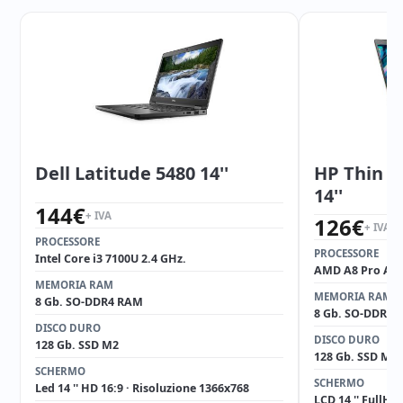
Dell Latitude 5480 14''
HP Thin C
14''
144
€
+ IVA
126
€
+ IVA
PROCESSORE
PROCESSORE
Intel Core i3 7100U 2.4 GHz.
AMD A8 Pro A8-9
MEMORIA RAM
MEMORIA RAM
8 Gb. SO-DDR4 RAM
8 Gb. SO-DDR4 
DISCO DURO
DISCO DURO
128 Gb. SSD M2
128 Gb. SSD M2
SCHERMO
SCHERMO
Led 14 '' HD 16:9 · Risoluzione 1366x768
LCD 14 '' FullHD