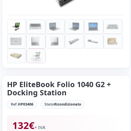
Video
HP EliteBook Folio 1040 G2 +
Docking Station
Ref.
HP03406
Stato
Ricondizionato
132
€
+ IVA