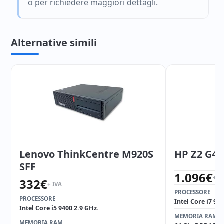
o per richiedere maggiori dettagli.
Alternative simili
Lenovo ThinkCentre M920S
HP Z2 G4 
SFF
1.096
€
+ I
332
€
+ IVA
PROCESSORE
PROCESSORE
Intel Core i7 97
Intel Core i5 9400 2.9 GHz.
MEMORIA RAM
MEMORIA RAM