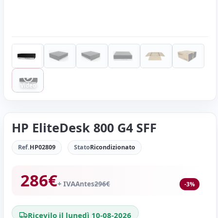
Video
HP EliteDesk 800 G4 SFF
Ref.
HP02809
Stato
Ricondizionato
286
€
+ IVA
Antes
296
€
-3%
Ricevilo il lunedì 10-08-2026