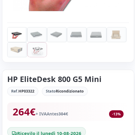
Video
HP EliteDesk 800 G5 Mini
Ref.
HP03322
Stato
Ricondizionato
264
€
+ IVA
Antes
304
€
-13%
Ricevilo il lunedì 10-08-2026