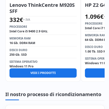
Lenovo ThinkCentre M920S
HP Z2 G4 
SFF
1.096
€
+ I
332
€
+ IVA
PROCESSORE
PROCESSORE
Intel Core i7 97
Intel Core i5 9400 2.9 GHz.
MEMORIA RAM
MEMORIA RAM
64 Gb. DDR4 EC
16 Gb. DDR4 RAM
DISCO DURO
DISCO DURO
1.00 Tb. SSD M2
250 Gb. SSD
SISTEMA OPERAT
SISTEMA OPERATIVO
Windows 11 Pro
Windows 11 Pro
VEDI I PRODOTTI
V
Il nostro processo di ricondizionamento