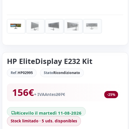
HP EliteDisplay E232 Kit
Ref.
HP02995
Stato
Ricondizionato
156
€
+ IVA
Antes
207
€
-25%
Ricevilo il martedì 11-08-2026
Stock limitado · 5 uds. disponibles