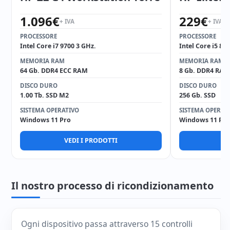
1.096
€
229
€
+ IVA
+ IVA
PROCESSORE
PROCESSORE
Intel Core i7 9700 3 GHz.
Intel Core i5 85
MEMORIA RAM
MEMORIA RAM
64 Gb. DDR4 ECC RAM
8 Gb. DDR4 RAM
DISCO DURO
DISCO DURO
1.00 Tb. SSD M2
256 Gb. SSD
SISTEMA OPERATIVO
SISTEMA OPERAT
Windows 11 Pro
Windows 11 Pro
VEDI I PRODOTTI
V
Il nostro processo di ricondizionamento
Ogni dispositivo passa attraverso 15 controlli