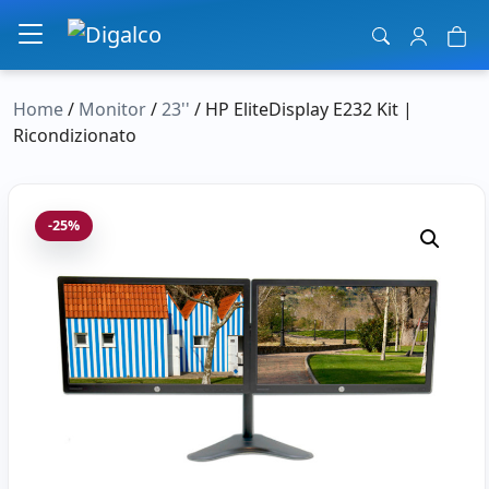
Navigazione principale
Home
/
Monitor
/
23''
/ HP EliteDisplay E232 Kit |
Ricondizionato
-25%