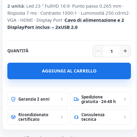
2 unità
: Led 23 ” FullHD 16:9· Punto passo 0.265 mm ·
Risposta 7 ms · Contrasto 1000:1 · Luminosità 250 cd/m2·
VGA · HDMI · Display Port ·
Cavo di alimentazione e 2
DisplayPort inclus
i
– 2xUSB 2.0
HP EliteDispla
QUANTITÀ
AGGIUNGI AL CARRELLO
Spedizione
Garanzia 2 anni
gratuita · 24-48 h
Ricondizionato
Consulenza
certificato
tecnica