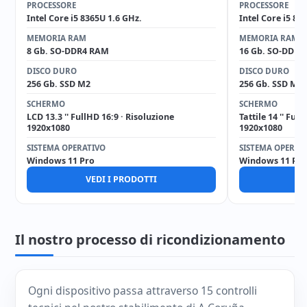
PROCESSORE
PROCESSORE
Intel Core i5 8365U 1.6 GHz.
Intel Core i5 82
MEMORIA RAM
MEMORIA RAM
8 Gb. SO-DDR4 RAM
16 Gb. SO-DDR4
DISCO DURO
DISCO DURO
256 Gb. SSD M2
256 Gb. SSD M2
SCHERMO
SCHERMO
LCD 13.3 '' FullHD 16:9 · Risoluzione
Tattile 14 '' Ful
1920x1080
1920x1080
SISTEMA OPERATIVO
SISTEMA OPERAT
Windows 11 Pro
Windows 11 Pro
VEDI I PRODOTTI
V
Il nostro processo di ricondizionamento
Ogni dispositivo passa attraverso 15 controlli