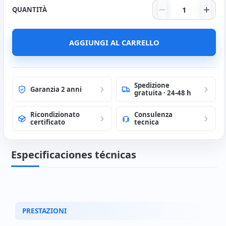
HP ProBook 64
QUANTITÀ
Laptop Briefcase
(+5€)
Portuguese Stickers
(0€)
AGGIUNGI AL CARRELLO
Spedizione
Garanzia 2 anni
gratuita · 24-48 h
Ricondizionato
Consulenza
certificato
tecnica
Especificaciones técnicas
PRESTAZIONI