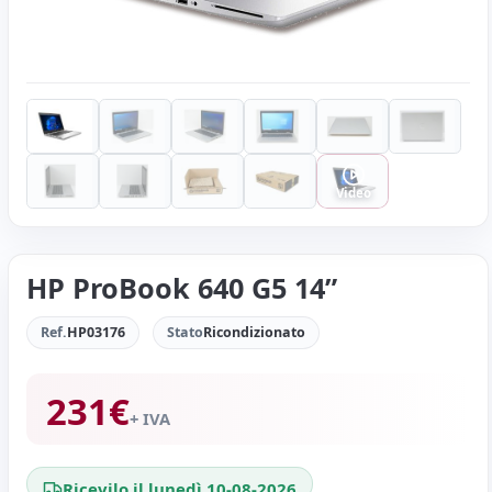
Video
HP ProBook 640 G5 14”
Ref.
HP03176
Stato
Ricondizionato
231
€
+ IVA
Ricevilo il lunedì 10-08-2026