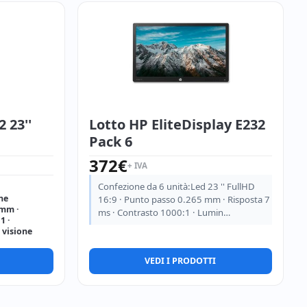
 23''
Lotto HP EliteDisplay E232
Pack 6
372
€
+ IVA
Confezione da 6 unità:Led 23 '' FullHD
one
16:9 · Punto passo 0.265 mm · Risposta 7
 mm ·
ms · Contrasto 1000:1 · Lumin…
1 ·
 visione
VEDI I PRODOTTI