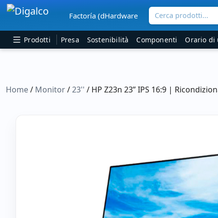
Cerca prodotti...
Factoría (dHardware
Navigazione principale
Prodotti
Presa
Sostenibilità
Componenti
Orario di 
Home
/
Monitor
/
23''
/ HP Z23n 23” IPS 16:9 | Ricondizio