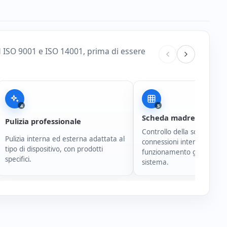
d ISO 9001 e ISO 14001, prima di essere
4
5
Scheda madre e conne
Pulizia professionale
Controllo della scheda mad
Pulizia interna ed esterna adattata al
connessioni interne e del
tipo di dispositivo, con prodotti
funzionamento generale d
specifici.
sistema.