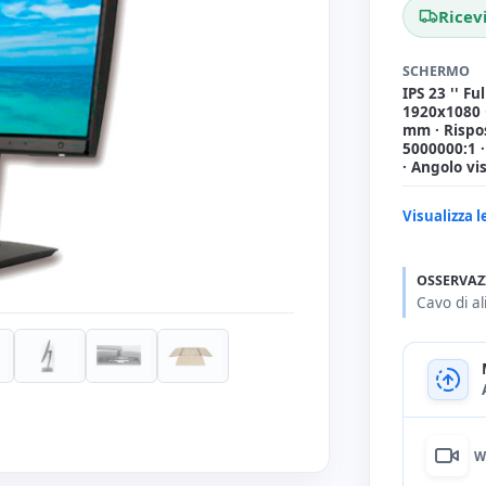
Ricev
SCHERMO
IPS 23 '' Fu
1920x1080 
mm · Rispo
5000000:1 
· Angolo vi
Visualizza l
OSSERVAZ
Cavo di a
W