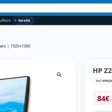
Novità
ufficio
nato | 1920×1080
HP Z2
Ref.
HP023
84
€
+