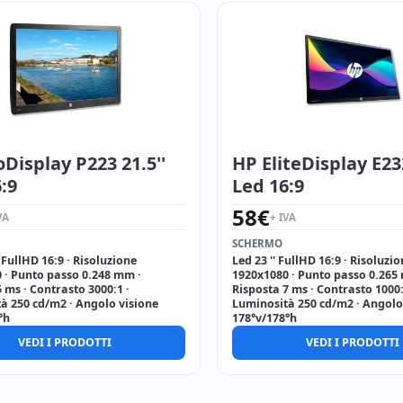
Display P223 21.5''
HP EliteDisplay E232
:9
Led 16:9
58
€
VA
+ IVA
SCHERMO
' FullHD 16:9 · Risoluzione
Led 23 '' FullHD 16:9 · Risoluzi
 · Punto passo 0.248 mm ·
1920x1080 · Punto passo 0.265
 ms · Contrasto 3000:1 ·
Risposta 7 ms · Contrasto 1000:
à 250 cd/m2 · Angolo visione
Luminosità 250 cd/m2 · Angolo
°h
178°v/178°h
VEDI I PRODOTTI
VEDI I PRODOTTI