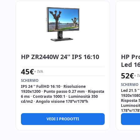
HP ZR2440W 24'' IPS 16:10
HP Pro
Led 16
45
€
+ IVA
52
€
+ I
SCHERMO
SCHERMO
IPS 24 '' FullHD 16:10 · Risoluzione
Led 21.5 '
1920x1200 · Punto passo 0.27 mm · Risposta
1920x1080
6 ms · Contrasto 1000:1 · Luminosità 350
Risposta 5
cd/m2 · Angolo visione 178°v/178°h
Luminosit
178°v/178
VEDI I PRODOTTI