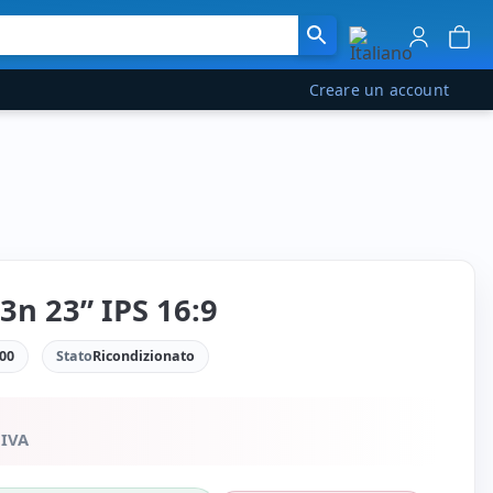
Creare un account
3n 23” IPS 16:9
00
Stato
Ricondizionato
 IVA