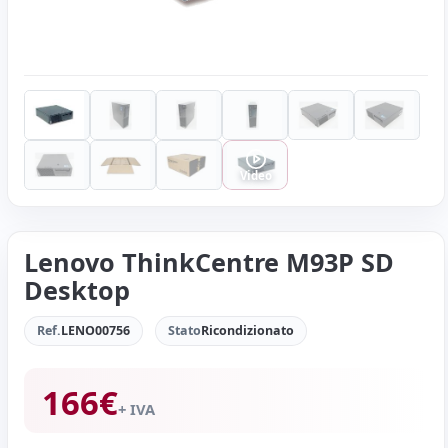
Video
Lenovo ThinkCentre M93P SD
Desktop
Ref.
LENO00756
Stato
Ricondizionato
166
€
+ IVA