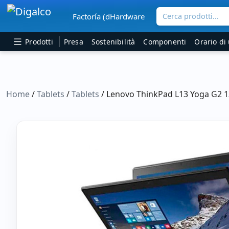
Cerca prodotti...
Factoría (dHardware
Navigazione principale
Prodotti
Presa
Sostenibilità
Componenti
Orario di 
Home
/
Tablets
/
Tablets
/ Lenovo ThinkPad L13 Yoga G2 1