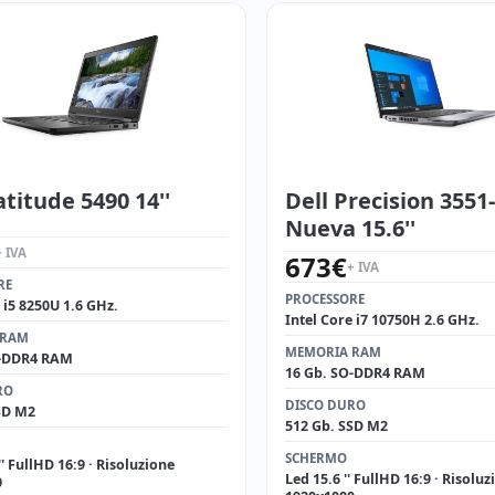
atitude 5490 14''
Dell Precision 3551
Nueva 15.6''
+ IVA
673
€
+ IVA
RE
PROCESSORE
 i5 8250U 1.6 GHz.
Intel Core i7 10750H 2.6 GHz.
 RAM
MEMORIA RAM
O-DDR4 RAM
16 Gb. SO-DDR4 RAM
RO
DISCO DURO
SD M2
512 Gb. SSD M2
SCHERMO
 '' FullHD 16:9 · Risoluzione
Led 15.6 '' FullHD 16:9 · Risoluz
0