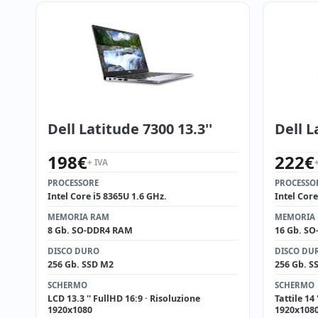
Dell Latitude 7300 13.3''
Dell L
198
€
222
€
+ IVA
PROCESSORE
PROCESSO
Intel Core i5 8365U 1.6 GHz.
Intel Core
MEMORIA RAM
MEMORIA
8 Gb. SO-DDR4 RAM
16 Gb. S
DISCO DURO
DISCO DU
256 Gb. SSD M2
256 Gb. S
SCHERMO
SCHERMO
LCD 13.3 '' FullHD 16:9 · Risoluzione
Tattile 14
1920x1080
1920x108