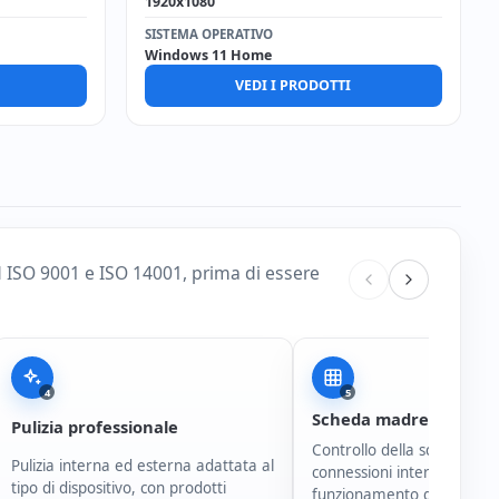
1920x1080
SISTEMA OPERATIVO
Windows 11 Home
VEDI I PRODOTTI
d ISO 9001 e ISO 14001, prima di essere
4
5
Scheda madre e conne
Pulizia professionale
Controllo della scheda mad
Pulizia interna ed esterna adattata al
connessioni interne e del
tipo di dispositivo, con prodotti
funzionamento generale d