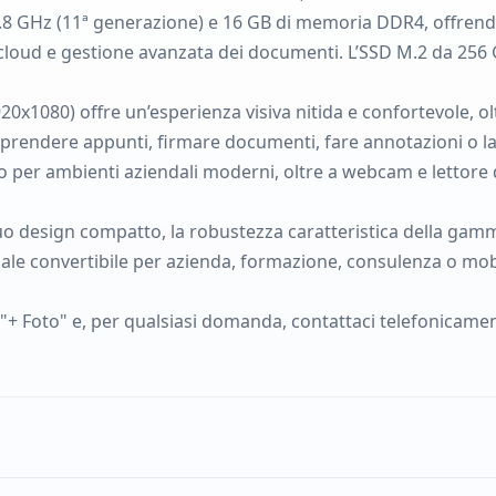
.8 GHz (11ª generazione) e 16 GB di memoria DDR4, offrendo
l cloud e gestione avanzata dei documenti. L’SSD M.2 da 256 
x1080) offre un’esperienza visiva nitida e confortevole, olt
r prendere appunti, firmare documenti, fare annotazioni o l
o per ambienti aziendali moderni, oltre a webcam e lettore 
suo design compatto, la robustezza caratteristica della gam
le convertibile per azienda, formazione, consulenza o mobili
 "+ Foto" e, per qualsiasi domanda, contattaci telefonicame