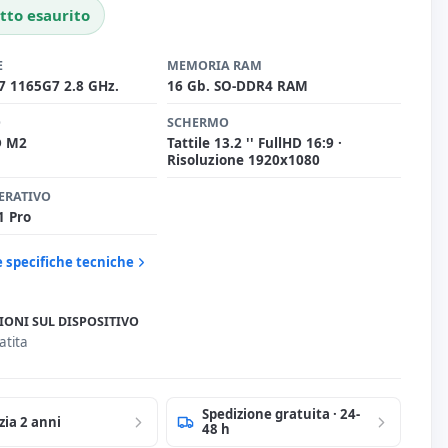
tto esaurito
E
MEMORIA RAM
i7 1165G7 2.8 GHz.
16 Gb. SO-DDR4 RAM
O
SCHERMO
D M2
Tattile 13.2 '' FullHD 16:9 ·
Risoluzione 1920x1080
ERATIVO
1 Pro
e specifiche tecniche
IONI SUL DISPOSITIVO
atita
Spedizione gratuita · 24-
zia 2 anni
48 h