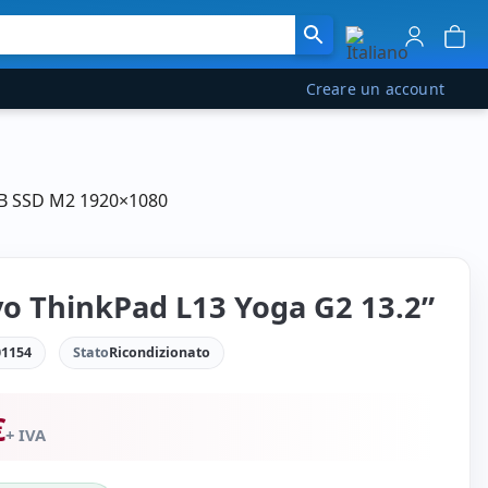
Creare un account
 GB SSD M2 1920×1080
o ThinkPad L13 Yoga G2 13.2”
1154
Stato
Ricondizionato
€
+ IVA