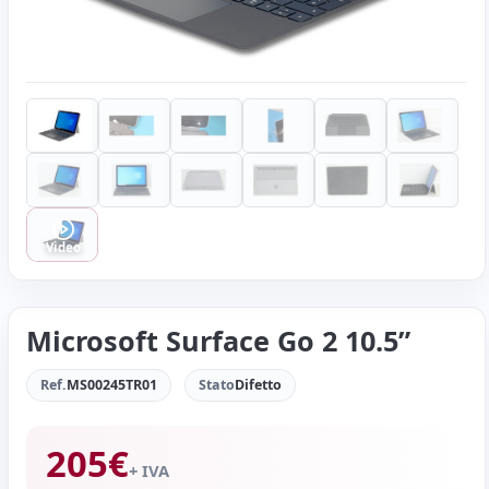
Video
Microsoft Surface Go 2 10.5”
Ref.
MS00245TR01
Stato
Difetto
205
€
+ IVA