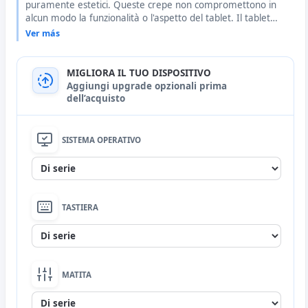
puramente estetici. Queste crepe non compromettono in
alcun modo la funzionalità o l'aspetto del tablet. Il tablet
funziona perfettamente. Vedi "+ Foto" e, per qualsiasi
Ver más
domanda, non esitare a contattarci telefonicamente o
tramite la chat per ulteriori informazioni o per richiedere
maggiori dettagli.
MIGLIORA IL TUO DISPOSITIVO
Aggiungi upgrade opzionali prima
dell’acquisto
SISTEMA OPERATIVO
Nessuna
TASTIERA
Change language to French
(0€)
MATITA
Nessuna
Change language to English
(0€)