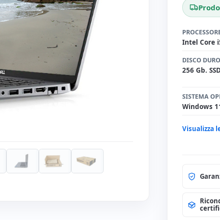
Prodo
PROCESSOR
Intel Core 
DISCO DUR
256 Gb. SS
SISTEMA OP
Windows 1
Visualizza l
Garan
Ricon
certif