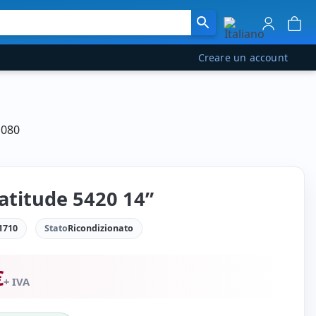
Creare un account
1080
Latitude 5420 14”
1710
Stato
Ricondizionato
€
+ IVA