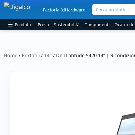
Cerca prodotti...
Factoría (dHardware
Navigazione principale
Prodotti
Presa
Sostenibilità
Componenti
Orario di 
Home
/
Portatili
/
14''
/ Dell Latitude 5420 14” | Ricondiz