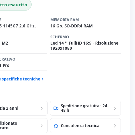
tto esaurito
E
MEMORIA RAM
i5 1145G7 2.6 GHz.
16 Gb. SO-DDR4 RAM
O
SCHERMO
D M2
Led 14 '' FullHD 16:9 · Risoluzione
1920x1080
ERATIVO
1 Pro
e specifiche tecniche
Spedizione gratuita · 24-
zia 2 anni
48 h
dizionato
Consulenza tecnica
icato