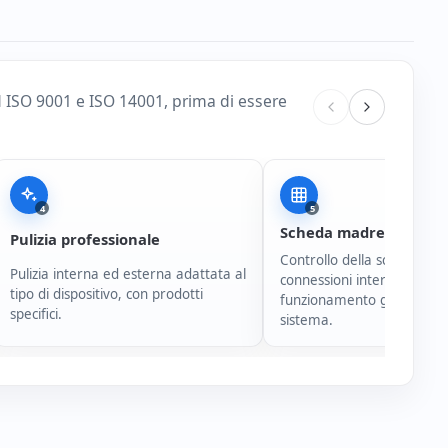
d ISO 9001 e ISO 14001, prima di essere
4
5
Scheda madre e conne
Pulizia professionale
Controllo della scheda mad
Pulizia interna ed esterna adattata al
connessioni interne e del
tipo di dispositivo, con prodotti
funzionamento generale d
specifici.
sistema.