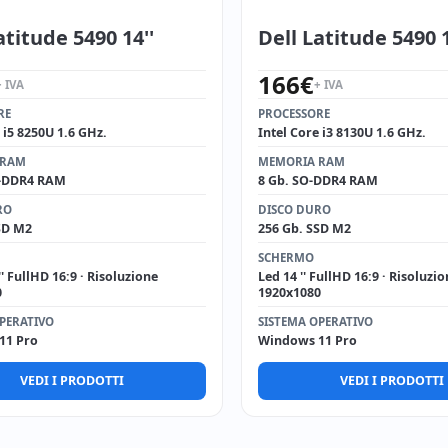
atitude 5490 14''
Dell Latitude 5490 1
166
€
+ IVA
+ IVA
RE
PROCESSORE
 i5 8250U 1.6 GHz.
Intel Core i3 8130U 1.6 GHz.
 RAM
MEMORIA RAM
O-DDR4 RAM
8 Gb. SO-DDR4 RAM
RO
DISCO DURO
SD M2
256 Gb. SSD M2
SCHERMO
 '' FullHD 16:9 · Risoluzione
Led 14 '' FullHD 16:9 · Risoluzi
0
1920x1080
PERATIVO
SISTEMA OPERATIVO
11 Pro
Windows 11 Pro
VEDI I PRODOTTI
VEDI I PRODOTTI