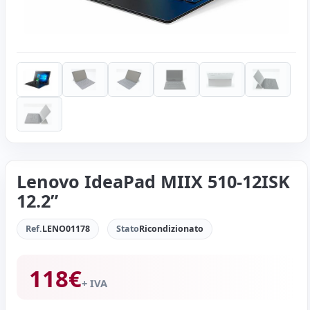
Lenovo IdeaPad MIIX 510-12ISK
12.2”
Ref.
LENO01178
Stato
Ricondizionato
118
€
+ IVA