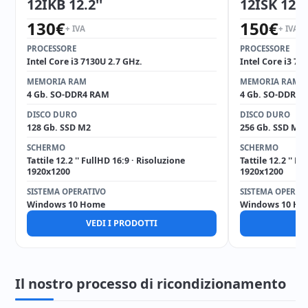
12IKB 12.2''
12ISK 12.2'
130
€
150
€
+ IVA
+ IVA
PROCESSORE
PROCESSORE
Intel Core i3 7130U 2.7 GHz.
Intel Core i3 71
MEMORIA RAM
MEMORIA RAM
4 Gb. SO-DDR4 RAM
4 Gb. SO-DDR4 
DISCO DURO
DISCO DURO
128 Gb. SSD M2
256 Gb. SSD M2
SCHERMO
SCHERMO
Tattile 12.2 '' FullHD 16:9 · Risoluzione
Tattile 12.2 '' F
1920x1200
1920x1200
SISTEMA OPERATIVO
SISTEMA OPERAT
Windows 10 Home
Windows 10 Ho
VEDI I PRODOTTI
V
Il nostro processo di ricondizionamento