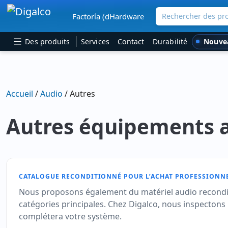
Rechercher des pro
Factoría (dHardware
Navigation principale
Nouve
Des produits
Services
Contact
Durabilité
Accueil
/
Audio
/ Autres
Autres équipements a
CATALOGUE RECONDITIONNÉ POUR L’ACHAT PROFESSIONN
Nous proposons également du matériel audio recondi
catégories principales. Chez Digalco, nous inspectons 
complétera votre système.