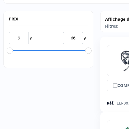
PRIX
Affichage d
Filtros:
€
€
COMP
Réf.
LENO0