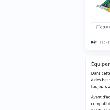
COMP
Réf.
SBC-1
Équipem
Dans cett
à des bes
toujours a
Avant d'ac
compatibil