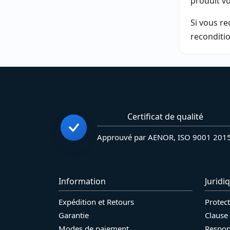
produit vo
Si vous r
reconditi
Certificat de qualité
Approuvé par AENOR, ISO 9001 201
Information
Juridi
Expédition et Retours
Protec
Garantie
Clause
Modes de paiement
Respons