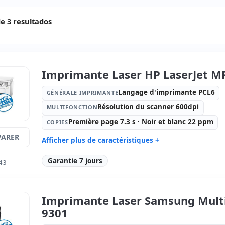
e 3 resultados
Imprimante Laser HP LaserJet 
Langage d'imprimante PCL6
GÉNÉRALE IMPRIMANTE
Résolution du scanner 600dpi
MULTIFONCTION
Première page 7.3 s · Noir et blanc 22 ppm
COPIES
ARER
Afficher plus de caractéristiques +
Générale imprimante:
Langage
Multifonct
Garantie 7 jours
43
d'imprimante PCL6
scanner 6
Copies:
Première page 7.3 s · Noir
Bac manue
et blanc 22 ppm
Imprimante Laser Samsung Multi
Connectivité imprimante:
USB,
Dimension
Réseau, WIFI
9301
Poids:
8.00 Kg.