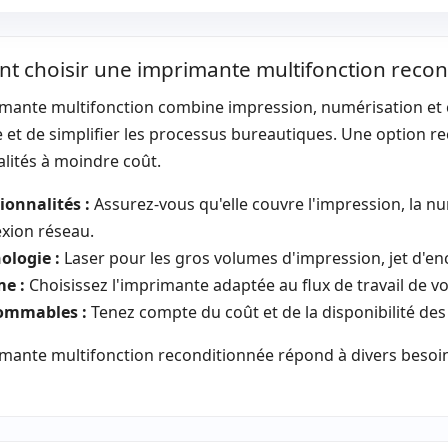
RAM 2048Mb. · Langage
d'imprimante PCL6
Copies:
Noir et blanc 26 ppm ·
ADF:
100 f
 choisir une imprimante multifonction recon
Couleur 26 ppm
Bac:
500 feuilles
Bac manue
mante multifonction combine impression, numérisation et c
Bac 2:
500 feuilles
Gestion du
e et de simplifier les processus bureautiques. Une option 
Connectivité imprimante:
USB,
Dimension
lités à moindre coût.
Réseau
Poids:
90.00 Kg.
ionnalités :
Assurez-vous qu'elle couvre l'impression, la numé
xion réseau.
ologie :
Laser pour les gros volumes d'impression, jet d'encr
e :
Choisissez l'imprimante adaptée au flux de travail de v
ommables :
Tenez compte du coût et de la disponibilité des
mante multifonction reconditionnée répond à divers besoin