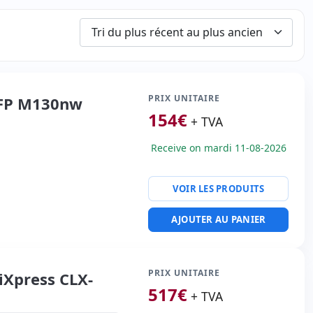
PRIX UNITAIRE
MFP M130nw
154
€
+ TVA
Receive on mardi 11-08-2026
VOIR LES PRODUITS
ion:
Résolution du
AJOUTER AU PANIER
00dpi
l:
150 feuilles
PRIX UNITAIRE
Xpress CLX-
s:
40x29x23 cm.
517
€
+ TVA