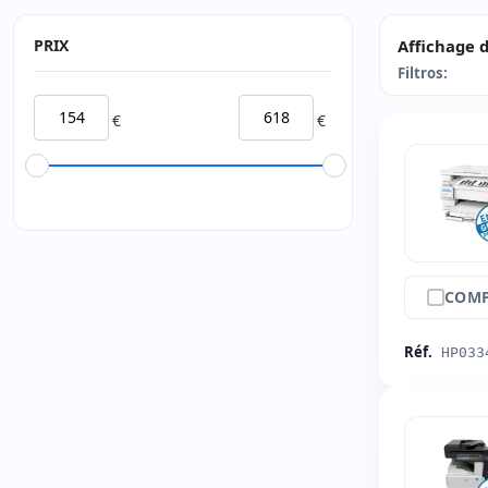
PRIX
Affichage d
Filtros:
€
€
COMP
Réf.
HP033