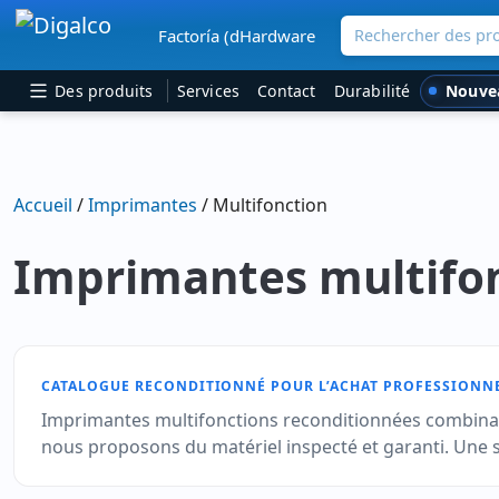
Rechercher des pro
Factoría (dHardware
Navigation principale
Nouve
Des produits
Services
Contact
Durabilité
Accueil
/
Imprimantes
/ Multifonction
Imprimantes multifon
CATALOGUE RECONDITIONNÉ POUR L’ACHAT PROFESSIONN
Imprimantes multifonctions reconditionnées combinant
nous proposons du matériel inspecté et garanti. Une