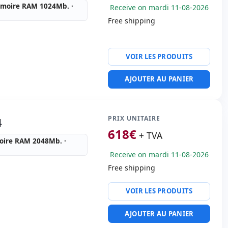
émoire RAM 1024Mb. ·
Receive on mardi 11-08-2026
Free shipping
VOIR LES PRODUITS
ion:
Résolution du
AJOUTER AU PANIER
00dpi
euilles
PRIX UNITAIRE
4
618
€
+ TVA
l:
100 feuilles
oire RAM 2048Mb. ·
 papier:
Duplex
Receive on mardi 11-08-2026
s:
110x62x58 cm.
Free shipping
VOIR LES PRODUITS
ion:
Résolution du
AJOUTER AU PANIER
00dpi