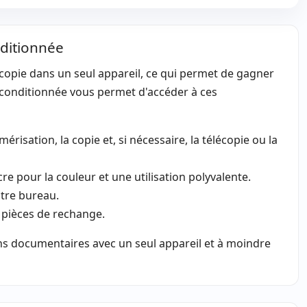
euilles
ditionnée
l:
100 feuilles
opie dans un seul appareil, ce qui permet de gagner
 papier:
Duplex
reconditionnée vous permet d'accéder à ces
s:
122x64x62 cm.
risation, la copie et, si nécessaire, la télécopie ou la
e pour la couleur et une utilisation polyvalente.
otre bureau.
 pièces de rechange.
s documentaires avec un seul appareil et à moindre