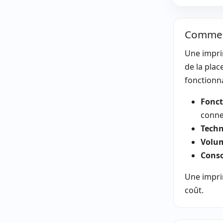
Comment
Une impri
de la plac
fonctionna
Fonct
conne
Techn
Volum
Cons
Une impri
coût.