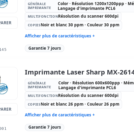
Color · Résolution 1200x1200ppp · M
GÉNÉRALE
IMPRIMANTE
Langage d'imprimante PCL6
Résolution du scanner 600dpi
MULTIFONCTION
ARER
Noir et blanc 30 ppm · Couleur 30 ppm
COPIES
Afficher plus de caractéristiques +
Générale imprimante:
Color ·
Multifonct
Garantie 7 jours
145
Résolution 1200x1200ppp ·
scanner 6
Mémoire RAM 1024Mb. · Langage
d'imprimante PCL6
Copies:
Noir et blanc 30 ppm ·
ADF:
100 f
Imprimante Laser Sharp MX-261
Couleur 30 ppm
Bac:
520 feuilles
Bac manue
Color · Résolution 600x600ppp · Mém
GÉNÉRALE
IMPRIMANTE
Langage d'imprimante PCL6
Bac 2:
520 feuilles
Gestion du
Résolution du scanner 600dpi
MULTIFONCTION
Connectivité imprimante:
USB,
Dimension
Réseau
Noir et blanc 26 ppm · Couleur 26 ppm
COPIES
ARER
Poids:
76.00 Kg.
Afficher plus de caractéristiques +
Générale imprimante:
Color ·
Multifonct
Garantie 7 jours
001
Résolution 600x600ppp · Mémoire
scanner 6