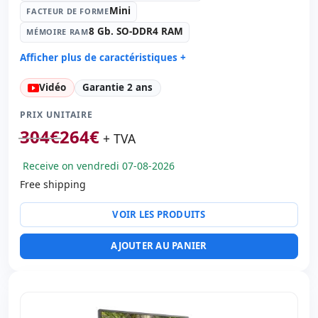
Mini
FACTEUR DE FORME
8 Gb. SO-DDR4 RAM
MÉMOIRE RAM
Afficher plus de caractéristiques +
Processeur:
Intel Core i5 9500 3 GHz.
Vidéo
Garantie 2 ans
Facteur de forme:
Mini
Mémoire RAM:
8 Gb. SO-DDR4 RAM
PRIX UNITAIRE
Disque dur:
256 Gb. SSD M2
304
€
264
€
+ TVA
Graphique:
Intel UHD Graphics 630
Receive on vendredi 07-08-2026
Son:
Synaptics HD Audio
Free shipping
Réseau:
Intel Ethernet Connection I219-LM
Système opératif:
Windows 11 Pro
VOIR LES PRODUITS
Ports:
6x USB 3.0 · USB-C
Ports vidéo:
HDMI · 2x Display Port
AJOUTER AU PANIER
Connectivité:
RJ-45 · WIFI · Bluetooth
Autres:
hR emballage
Dimensions:
18x18x4 cm.
Poids:
1.00 Kg.