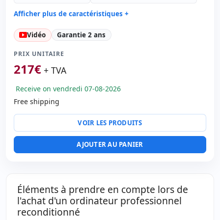
Afficher plus de caractéristiques +
Processeur:
Intel Core i5 8500 3 GHz.
Vidéo
Garantie 2 ans
Facteur de forme:
SFF
Mémoire RAM:
8 Gb. DDR4 RAM
PRIX UNITAIRE
Disque dur:
256 Gb. SSD M2
217
€
+ TVA
Lecteur optique:
DVD-RW
Receive on vendredi 07-08-2026
Graphique:
Intel UHD Graphics 630
Free shipping
Son:
High Definition Audio
Réseau:
Realtek PCIe GBe family
VOIR LES PRODUITS
Système opératif:
Windows 11 Pro
Ports:
4x USB 2.0 · 4x USB 3.0
AJOUTER AU PANIER
Ports vidéo:
VGA · HDMI · Display Port
Connectivité:
RJ-45
Autres:
hR emballage
Dimensions:
31.5x29.4x9.3 cm.
Éléments à prendre en compte lors de
Poids:
4.00 Kg.
l'achat d'un ordinateur professionnel
reconditionné