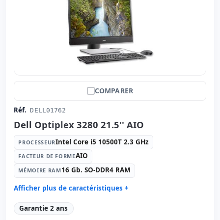
COMPARER
Réf.
DELL01762
Dell Optiplex 3280 21.5'' AIO
Intel Core i5 10500T 2.3 GHz
PROCESSEUR
AIO
FACTEUR DE FORME
16 Gb. SO-DDR4 RAM
MÉMOIRE RAM
Afficher plus de caractéristiques +
Processeur:
Intel Core i5 10500T 2.3 GHz.
Garantie 2 ans
Facteur de forme:
AIO