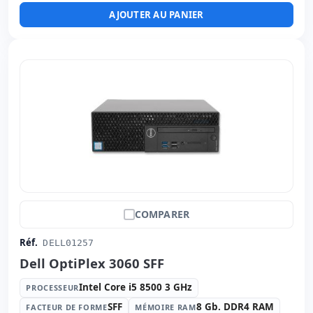
Ports vidéo:
2x Display Port
AJOUTER AU PANIER
Connectivité:
RJ-45 · WIFI · Bluetooth
Autres:
hR emballage
Dimensions:
1718x3.5x1718 cm.
Poids:
3.00 Kg.
COMPARER
Réf.
DELL01257
Dell OptiPlex 3060 SFF
Intel Core i5 8500 3 GHz
PROCESSEUR
SFF
8 Gb. DDR4 RAM
FACTEUR DE FORME
MÉMOIRE RAM