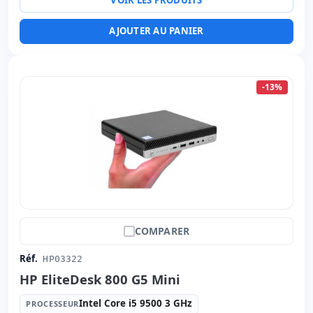
Ports:
Série · 2x USB 2.0 · 2x PS2 · 7x USB 3.0 · USB-C
Ports vidéo:
2x Display Port
AJOUTER AU PANIER
Connectivité:
RJ-45
Autres:
hR emballage
Dimensions:
32x26.7x10 cm.
-13%
Poids:
3.85 Kg.
COMPARER
Réf.
HP03322
HP EliteDesk 800 G5 Mini
Intel Core i5 9500 3 GHz
PROCESSEUR