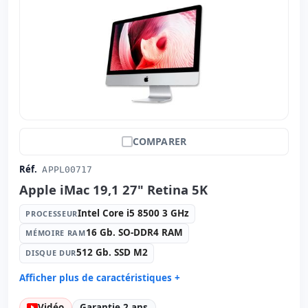
Poids:
6.13 Kg.
COMPARER
Réf.
APPL00717
Apple iMac 19,1 27" Retina 5K
Intel Core i5 8500 3 GHz
PROCESSEUR
16 Gb. SO-DDR4 RAM
MÉMOIRE RAM
512 Gb. SSD M2
DISQUE DUR
Afficher plus de caractéristiques +
Processeur:
Intel Core i5 8500 3 GHz.
Vidéo
Garantie 2 ans