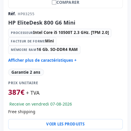
COMPARER
Réf.
HP03255
HP EliteDesk 800 G6 Mini
Intel Core i5 10500T 2.3 GHz. [TPM 2.0]
PROCESSEUR
Mini
FACTEUR DE FORME
16 Gb. SO-DDR4 RAM
MÉMOIRE RAM
Afficher plus de caractéristiques +
Processeur:
Intel Core i5 10500T 2.3 GHz. [TPM 2.0]
Garantie 2 ans
Facteur de forme:
Mini
PRIX UNITAIRE
Mémoire RAM:
16 Gb. SO-DDR4 RAM
387
€
Disque dur:
256 Gb. SSD M2
+ TVA
Graphique:
intel UHD Graphics 630
Receive on vendredi 07-08-2026
Son:
Hight Definition Audio
Free shipping
Réseau:
I219-LM
Système opératif:
Windows 11 Pro
VOIR LES PRODUITS
Ports:
USB-C · 6x USB 3.1