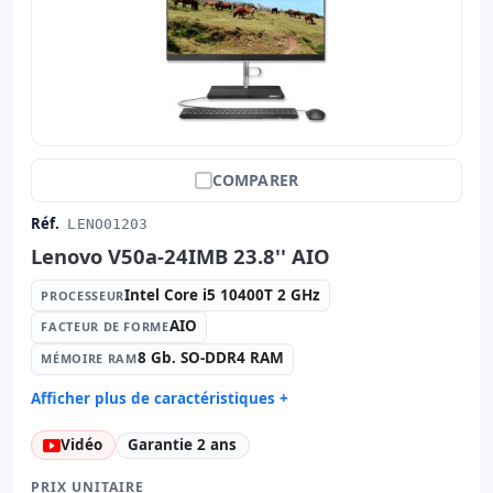
COMPARER
Réf.
LENO01203
Lenovo V50a-24IMB 23.8'' AIO
Intel Core i5 10400T 2 GHz
PROCESSEUR
AIO
FACTEUR DE FORME
8 Gb. SO-DDR4 RAM
MÉMOIRE RAM
Afficher plus de caractéristiques +
Processeur:
Intel Core i5 10400T 2 GHz.
Vidéo
Garantie 2 ans
Facteur de forme:
AIO
Mémoire RAM:
8 Gb. SO-DDR4 RAM
PRIX UNITAIRE