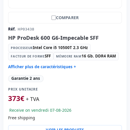
COMPARER
Réf.
HP03438
HP ProDesk 600 G6-Impecable SFF
Intel Core i5 10500T 2.3 GHz
PROCESSEUR
SFF
16 Gb. DDR4 RAM
FACTEUR DE FORME
MÉMOIRE RAM
Afficher plus de caractéristiques +
Processeur:
Intel Core i5 10500T 2.3 GHz.
Garantie 2 ans
Facteur de forme:
SFF
PRIX UNITAIRE
Mémoire RAM:
16 Gb. DDR4 RAM
373
€
Disque dur:
512 Gb. SSD M2
+ TVA
Graphique:
Intel UHD Graphics 630
Receive on vendredi 07-08-2026
Son:
Realtek HDA
Free shipping
Réseau:
Intel Ethernet Connection I219-LM
Système opératif:
Windows 11 Pro
VOIR LES PRODUITS