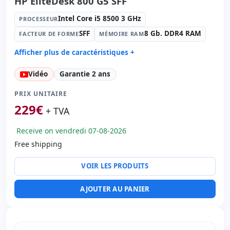
HP EliteDesk 800 G5 SFF
Intel Core i5 8500 3 GHz
PROCESSEUR
SFF
8 Gb. DDR4 RAM
FACTEUR DE FORME
MÉMOIRE RAM
Afficher plus de caractéristiques +
Processeur:
Intel Core i5 8500 3 GHz.
Vidéo
Garantie 2 ans
Facteur de forme:
SFF
Mémoire RAM:
8 Gb. DDR4 RAM
PRIX UNITAIRE
Disque dur:
256 Gb. SSD
229
€
+ TVA
Graphique:
Intel UHD Graphics 630
Receive on vendredi 07-08-2026
Son:
Synaptics HD Audio
Free shipping
Réseau:
Intel Ethernet Connection I219-LM
Système opératif:
Windows 11 Pro
VOIR LES PRODUITS
Ports:
4x USB 2.0 · 6x USB 3.0 · USB-C
Ports vidéo:
VGA · 2x Display Port
AJOUTER AU PANIER
Connectivité:
RJ-45
Autres:
hR emballage
Dimensions:
33.5x32.5x10 cm.