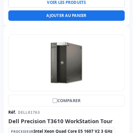
VOIR LES PRODUITS
Ports:
Série · 2x USB 2.0 · 4x USB 3.0
Ports vidéo:
HDMI · Display Port
AJOUTER AU PANIER
Connectivité:
RJ-45
Autres:
hR emballage
Dimensions:
18.5x19x4 cm.
Poids:
1.20 Kg.
COMPARER
Réf.
DELL01763
Dell Precision T3610 WorkStation Tour
Intel Xeon Quad Core E5 1607 V2 3 GHz
PROCESSEUR