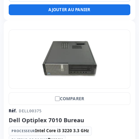
Ports:
2x USB 2.0 · USB-C · 3x USB 3.1
AJOUTER AU PANIER
Led 21.5 '' FullHD avec Haut-parleurs · 16:
9 ·
Résolution 1920x1080
Ports vidéo:
Display Port
Multimédias:
Webcam · Lecteur SD
Affichage spécifique:
Stand VESA · Base · Réglable en
hauteur
Connectivité:
RJ-45 · WIFI · Bluetooth
Autres:
hR emballage
Dimensions:
49.8x43x23 cm.
Poids:
8.50 Kg.
COMPARER
Réf.
DELL00375
Dell Optiplex 7010 Bureau
Intel Core i3 3220 3.3 GHz
PROCESSEUR