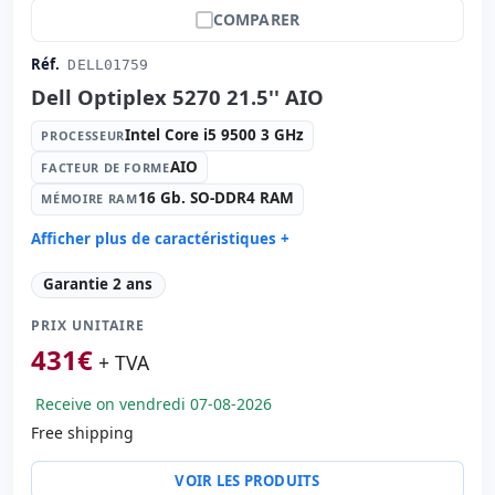
COMPARER
Réf.
DELL01759
Dell Optiplex 5270 21.5'' AIO
Intel Core i5 9500 3 GHz
PROCESSEUR
AIO
FACTEUR DE FORME
16 Gb. SO-DDR4 RAM
MÉMOIRE RAM
Afficher plus de caractéristiques +
Processeur:
Intel Core i5 9500 3 GHz.
Garantie 2 ans
Facteur de forme:
AIO
PRIX UNITAIRE
Mémoire RAM:
16 Gb. SO-DDR4 RAM
431
€
Disque dur:
256 Gb. SSD M2
+ TVA
Lecteur optique:
DVD-RW
Receive on vendredi 07-08-2026
Graphique:
Intel UHD Graphics 630
Free shipping
Son:
High Definition Audio
Réseau:
INTEL I219-V Gigabit Ethernet
VOIR LES PRODUITS
Système opératif:
Windows 11 Pro