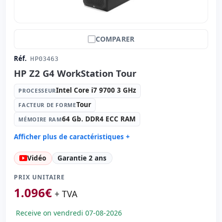
COMPARER
Réf.
HP03463
HP Z2 G4 WorkStation Tour
Intel Core i7 9700 3 GHz
PROCESSEUR
Tour
FACTEUR DE FORME
64 Gb. DDR4 ECC RAM
MÉMOIRE RAM
Afficher plus de caractéristiques +
Processeur:
Intel Core i7 9700 3 GHz.
Vidéo
Garantie 2 ans
Facteur de forme:
Tour
Mémoire RAM:
64 Gb. DDR4 ECC RAM
PRIX UNITAIRE
Disque dur:
1.00 Tb. SSD M2
1.096
€
+ TVA
Graphique:
nVIDIA Quadro RTX 5000 16GB GDDR6
Receive on vendredi 07-08-2026
Son:
Nvidia High Definition Audio