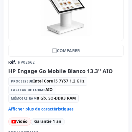
COMPARER
Réf.
HP02662
HP Engage Go Mobile Blanco 13.3'' AIO
Intel Core i5 7Y57 1.2 GHz
PROCESSEUR
AIO
FACTEUR DE FORME
8 Gb. SO-DDR3 RAM
MÉMOIRE RAM
Afficher plus de caractéristiques +
Processeur:
Intel Core i5 7Y57 1.2 GHz.
Vidéo
Garantie 1 an
Facteur de forme:
AIO