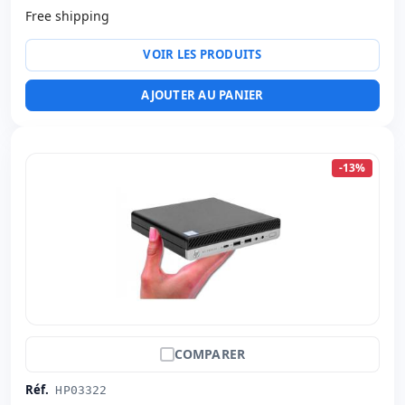
Free shipping
Réseau:
Intel Ethernet Connection I219-LM
Système opératif:
Windows 11 Pro
VOIR LES PRODUITS
Ports:
Série · 2x USB 2.0 · 2x PS2 · 7x USB 3.0 · USB-C
Ports vidéo:
2x Display Port
AJOUTER AU PANIER
Connectivité:
RJ-45
Autres:
hR emballage
Dimensions:
32x26.7x10 cm.
-13%
Poids:
3.85 Kg.
COMPARER
Réf.
HP03322