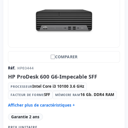
COMPARER
Réf.
HP03444
HP ProDesk 600 G6-Impecable SFF
Intel Core i3 10100 3.6 GHz
PROCESSEUR
SFF
16 Gb. DDR4 RAM
FACTEUR DE FORME
MÉMOIRE RAM
Afficher plus de caractéristiques +
Processeur:
Intel Core i3 10100 3.6 GHz.
Garantie 2 ans
Facteur de forme:
SFF
PRIX UNITAIRE