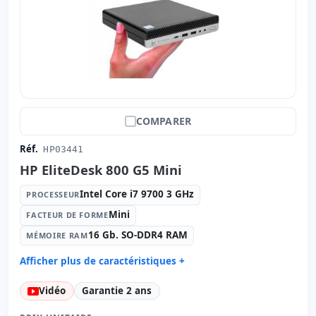
COMPARER
Réf.
HP03441
HP EliteDesk 800 G5 Mini
Intel Core i7 9700 3 GHz
PROCESSEUR
Mini
FACTEUR DE FORME
16 Gb. SO-DDR4 RAM
MÉMOIRE RAM
Afficher plus de caractéristiques +
Processeur:
Intel Core i7 9700 3 GHz.
Vidéo
Garantie 2 ans
Facteur de forme:
Mini