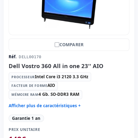
COMPARER
Réf.
DELL00170
Dell Vostro 360 All in one 23'' AIO
Intel Core i3 2120 3.3 GHz
PROCESSEUR
AIO
FACTEUR DE FORME
4 Gb. SO-DDR3 RAM
MÉMOIRE RAM
Afficher plus de caractéristiques +
Processeur:
Intel Core i3 2120 3.3 GHz.
Garantie 1 an
Facteur de forme:
AIO
PRIX UNITAIRE
Mémoire RAM:
4 Gb. SO-DDR3 RAM
Disque dur:
500 Gb. SATA