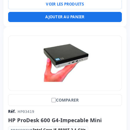
VOIR LES PRODUITS
Ports:
Série · 4x USB 2.0 · USB-C · 4x USB 3.1
Ports vidéo:
VGA · 2x Display Port
AJOUTER AU PANIER
Connectivité:
RJ-45
Autres:
hR emballage
Dimensions:
29x34x9 cm.
Poids:
4.75 Kg.
COMPARER
Réf.
HP03419
HP ProDesk 600 G4-Impecable Mini