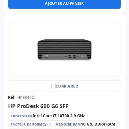
AJOUTER AU PANIER
Multimédias:
Webcam · Lecteur SD
Affichage spécifique:
Base
Connectivité:
RJ-45 · WIFI · Bluetooth
Autres:
hR emballage
Dimensions:
51x65x20 cm.
Poids:
10.00 Kg.
COMPARER
Réf.
HP03452
HP ProDesk 600 G6 SFF
Intel Core i7 10700 2.9 GHz
PROCESSEUR
SFF
16 Gb. DDR4 RAM
FACTEUR DE FORME
MÉMOIRE RAM