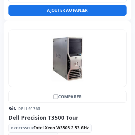
Ports:
2x USB 2.0 · 3x USB 3.0 · USB-C
AJOUTER AU PANIER
Led 21.5 '' FullHD avec Haut-parleurs · 16:
9 ·
Résolution 1920x1080
Ports vidéo:
Display Port
Multimédias:
Webcam · Lecteur SD
Affichage spécifique:
Stand VESA · Chargeur externe ·
Base · Réglable en hauteur
Connectivité:
RJ-45 · WIFI · Bluetooth
Autres:
hR emballage
Dimensions:
49.5x42.5x27.5 cm.
Poids:
4.60 Kg.
COMPARER
Réf.
DELL01765
Dell Precision T3500 Tour
Intel Xeon W3505 2.53 GHz
PROCESSEUR