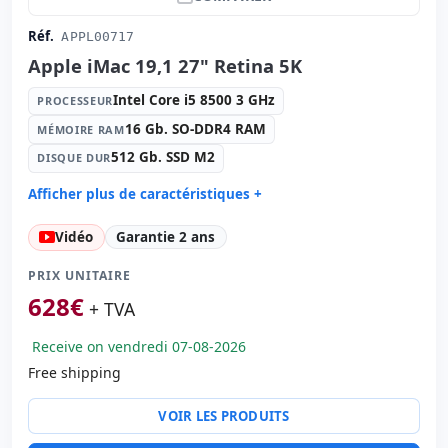
Réf.
APPL00717
Apple iMac 19,1 27" Retina 5K
Intel Core i5 8500 3 GHz
PROCESSEUR
16 Gb. SO-DDR4 RAM
MÉMOIRE RAM
512 Gb. SSD M2
DISQUE DUR
Afficher plus de caractéristiques +
Processeur:
Intel Core i5 8500 3 GHz.
Vidéo
Garantie 2 ans
Mémoire RAM:
16 Gb. SO-DDR4 RAM
Disque dur:
512 Gb. SSD M2
PRIX UNITAIRE
Graphique:
AMD Radeon Pro 575X 4GB GDDR5
628
€
+ TVA
Son:
HD Audio
Receive on vendredi 07-08-2026
Réseau:
BCM5701
Free shipping
Système opératif:
macOS Sequoia
Ports:
2x Thunderbolt · 4x USB 3.0
VOIR LES PRODUITS
Retina 27 '' 5K avec Haut-parleurs · 16:
9 · Résolution
5120x2880