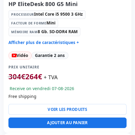
HP EliteDesk 800 G5 Mini
Intel Core i5 9500 3 GHz
PROCESSEUR
Mini
FACTEUR DE FORME
8 Gb. SO-DDR4 RAM
MÉMOIRE RAM
Afficher plus de caractéristiques +
Processeur:
Intel Core i5 9500 3 GHz.
Vidéo
Garantie 2 ans
Facteur de forme:
Mini
Mémoire RAM:
8 Gb. SO-DDR4 RAM
PRIX UNITAIRE
Disque dur:
256 Gb. SSD M2
304
€
264
€
+ TVA
Graphique:
Intel UHD Graphics 630
Receive on vendredi 07-08-2026
Son:
Synaptics HD Audio
Free shipping
Réseau:
Intel Ethernet Connection I219-LM
Système opératif:
Windows 11 Pro
VOIR LES PRODUITS
Ports:
6x USB 3.0 · USB-C
Ports vidéo:
HDMI · 2x Display Port
AJOUTER AU PANIER
Connectivité:
RJ-45 · WIFI · Bluetooth
Autres:
hR emballage