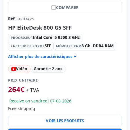
COMPARER
Réf.
HP03425
HP EliteDesk 800 G5 SFF
Intel Core i5 9500 3 GHz
PROCESSEUR
SFF
8 Gb. DDR4 RAM
FACTEUR DE FORME
MÉMOIRE RAM
Afficher plus de caractéristiques +
Processeur:
Intel Core i5 9500 3 GHz.
Vidéo
Garantie 2 ans
Facteur de forme:
SFF
Mémoire RAM:
8 Gb. DDR4 RAM
PRIX UNITAIRE
Disque dur:
256 Gb. SSD M2
264
€
+ TVA
Graphique:
Intel UHD Graphics 630
Receive on vendredi 07-08-2026
Son:
Synaptics HD Audio
Free shipping
Réseau:
Intel Ethernet Connection I219-LM
Système opératif:
Windows 11 Pro
VOIR LES PRODUITS
Ports:
4x USB 2.0 · 6x USB 3.0 · USB-C
Ports vidéo:
2x Display Port