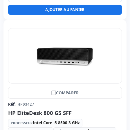
Ports vidéo:
4x Display Port
AJOUTER AU PANIER
Connectivité:
RJ-45
Autres:
hR emballage
Dimensions:
35.5x17x43.5 cm.
Poids:
8.30 Kg.
COMPARER
Réf.
HP03427
HP EliteDesk 800 G5 SFF
Intel Core i5 8500 3 GHz
PROCESSEUR