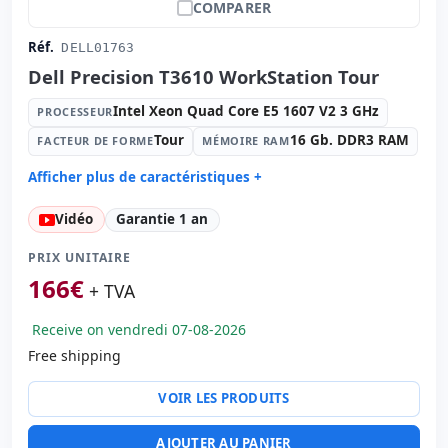
COMPARER
Réf.
DELL01763
Dell Precision T3610 WorkStation Tour
Intel Xeon Quad Core E5 1607 V2 3 GHz
PROCESSEUR
Tour
16 Gb. DDR3 RAM
FACTEUR DE FORME
MÉMOIRE RAM
Afficher plus de caractéristiques +
Processeur:
Intel Xeon Quad Core E5 1607 V2 3 GHz.
Vidéo
Garantie 1 an
Facteur de forme:
Tour
Mémoire RAM:
16 Gb. DDR3 RAM
PRIX UNITAIRE
Disque dur:
256 Gb. SSD
166
€
+ TVA
Lecteur optique:
DVD-RW
Receive on vendredi 07-08-2026
Graphique:
nVidia NVS 310 1 Gb. GDDR3
Free shipping
Son:
High Definition Audio
Réseau:
Intel 82579LM Gigabit Ethernet
VOIR LES PRODUITS
Système opératif:
Ubuntu GNU/Linux
Ports:
Série · 7x USB 2.0 · 2x PS2 · 4x USB 3.0
AJOUTER AU PANIER