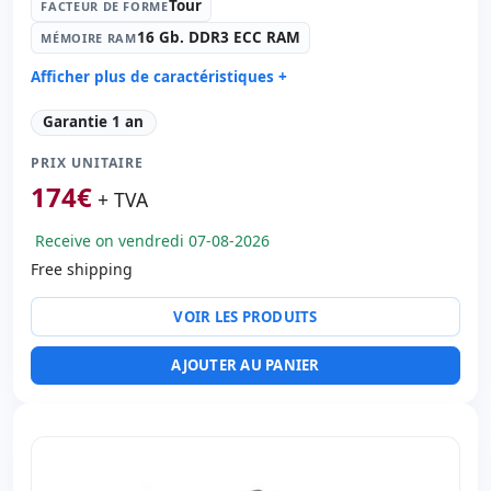
Tour
FACTEUR DE FORME
16 Gb. DDR3 ECC RAM
MÉMOIRE RAM
Afficher plus de caractéristiques +
Processeur:
Intel Xeon W3505 2.53 GHz.
Garantie 1 an
Facteur de forme:
Tour
PRIX UNITAIRE
Mémoire RAM:
16 Gb. DDR3 ECC RAM
174
€
Disque dur:
240 Gb. SSD
+ TVA
Lecteur optique:
DVD-RW
Receive on vendredi 07-08-2026
Graphique:
Nvidia 310
Free shipping
Son:
High Definition Audio
Réseau:
Gigabir Broadcom NetXtreme 57xx
VOIR LES PRODUITS
Système opératif:
Ubuntu GNU/Linux
Ports:
Série · Parallèle · 8x USB 2.0 · 2x PS2 · e-SATA
AJOUTER AU PANIER
Ports vidéo:
2x Display Port
Connectivité:
RJ-45
Autres:
hR emballage
Dimensions:
45x47x17 cm.
Poids:
18.00 Kg.