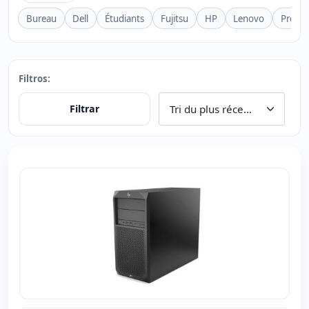
Bureau
Dell
Étudiants
Fujitsu
HP
Lenovo
Profes
Filtros:
Filtrar