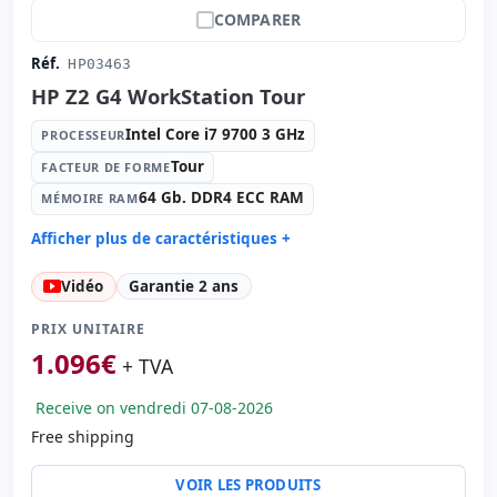
COMPARER
Réf.
HP03463
HP Z2 G4 WorkStation Tour
Intel Core i7 9700 3 GHz
PROCESSEUR
Tour
FACTEUR DE FORME
64 Gb. DDR4 ECC RAM
MÉMOIRE RAM
Afficher plus de caractéristiques +
Processeur:
Intel Core i7 9700 3 GHz.
Vidéo
Garantie 2 ans
Facteur de forme:
Tour
Mémoire RAM:
64 Gb. DDR4 ECC RAM
PRIX UNITAIRE
Disque dur:
1.00 Tb. SSD M2
1.096
€
+ TVA
Graphique:
nVIDIA Quadro RTX 5000 16GB GDDR6
Receive on vendredi 07-08-2026
Son:
Nvidia High Definition Audio
Free shipping
Réseau:
Intel I219-LM
Système opératif:
Windows 11 Pro
VOIR LES PRODUITS
Ports:
2x USB 2.0 · 6x USB 3.0 · USB-C