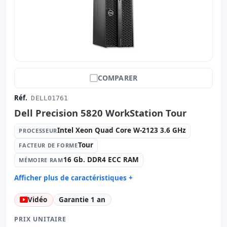
COMPARER
Réf.
DELL01761
Dell Precision 5820 WorkStation Tour
Intel Xeon Quad Core W-2123 3.6 GHz
PROCESSEUR
Tour
FACTEUR DE FORME
16 Gb. DDR4 ECC RAM
MÉMOIRE RAM
Afficher plus de caractéristiques +
Processeur:
Intel Xeon Quad Core W-2123 3.6 GHz.
Vidéo
Garantie 1 an
Facteur de forme:
Tour
Mémoire RAM:
16 Gb. DDR4 ECC RAM
PRIX UNITAIRE