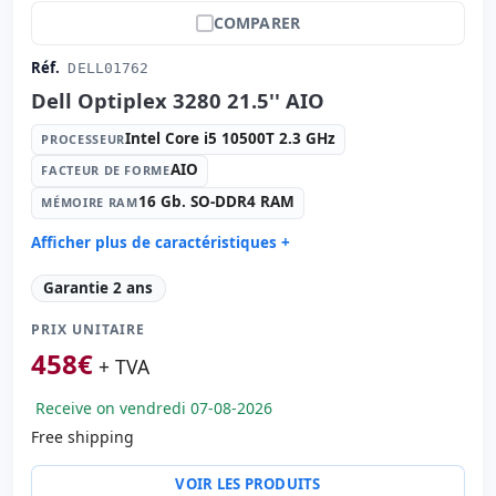
COMPARER
Réf.
DELL01762
Dell Optiplex 3280 21.5'' AIO
Intel Core i5 10500T 2.3 GHz
PROCESSEUR
AIO
FACTEUR DE FORME
16 Gb. SO-DDR4 RAM
MÉMOIRE RAM
Afficher plus de caractéristiques +
Processeur:
Intel Core i5 10500T 2.3 GHz.
Garantie 2 ans
Facteur de forme:
AIO
PRIX UNITAIRE
Mémoire RAM:
16 Gb. SO-DDR4 RAM
458
€
Disque dur:
256 Gb. SSD M2
+ TVA
Lecteur optique:
DVD-RW
Receive on vendredi 07-08-2026
Graphique:
Intel UHD Graphics 630
Free shipping
Son:
Realtek HDA
Réseau:
Realtek PCIe GBE
VOIR LES PRODUITS
Système opératif:
Windows 11 Pro