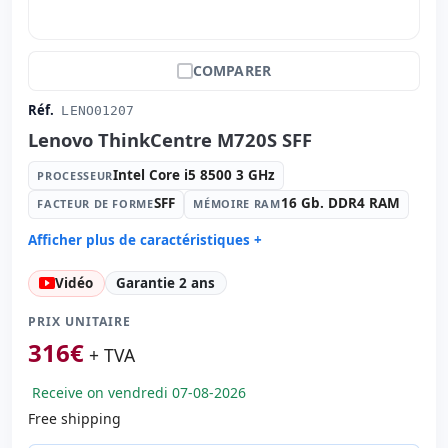
COMPARER
Réf.
LENO01207
Lenovo ThinkCentre M720S SFF
Intel Core i5 8500 3 GHz
PROCESSEUR
SFF
16 Gb. DDR4 RAM
FACTEUR DE FORME
MÉMOIRE RAM
Afficher plus de caractéristiques +
Processeur:
Intel Core i5 8500 3 GHz.
Vidéo
Garantie 2 ans
Facteur de forme:
SFF
Mémoire RAM:
16 Gb. DDR4 RAM
PRIX UNITAIRE
Disque dur:
512 Gb. SSD
316
€
+ TVA
Graphique:
Intel UHD Graphics 630
Receive on vendredi 07-08-2026
Son:
Realtek Audio
Free shipping
Réseau:
Ethernet I219-v
Système opératif:
Windows 11 Pro