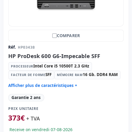
COMPARER
Réf.
HP03438
HP ProDesk 600 G6-Impecable SFF
Intel Core i5 10500T 2.3 GHz
PROCESSEUR
SFF
16 Gb. DDR4 RAM
FACTEUR DE FORME
MÉMOIRE RAM
Afficher plus de caractéristiques +
Processeur:
Intel Core i5 10500T 2.3 GHz.
Garantie 2 ans
Facteur de forme:
SFF
PRIX UNITAIRE
Mémoire RAM:
16 Gb. DDR4 RAM
373
€
Disque dur:
512 Gb. SSD M2
+ TVA
Graphique:
Intel UHD Graphics 630
Receive on vendredi 07-08-2026
Son:
Realtek HDA