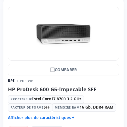
Dimensions:
18x18x4 cm.
Poids:
1.00 Kg.
COMPARER
Réf.
HP03396
HP ProDesk 600 G5-Impecable SFF
Intel Core i7 8700 3.2 GHz
PROCESSEUR
SFF
16 Gb. DDR4 RAM
FACTEUR DE FORME
MÉMOIRE RAM
Afficher plus de caractéristiques +
Processeur:
Intel Core i7 8700 3.2 GHz.