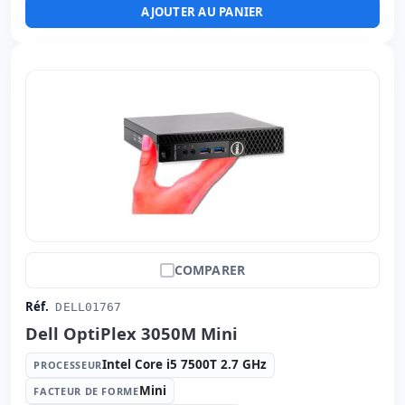
AJOUTER AU PANIER
Connectivité:
RJ-45
Autres:
hR emballage
Dimensions:
33.5x32.5x10 cm.
Poids:
6.13 Kg.
COMPARER
Réf.
DELL01767
Dell OptiPlex 3050M Mini
Intel Core i5 7500T 2.7 GHz
PROCESSEUR
Mini
FACTEUR DE FORME