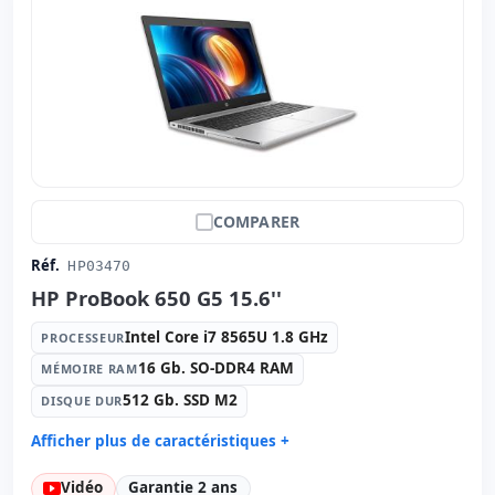
Autres:
hR emballage
Dimensions:
22x33x2 cm.
Poids:
1.50 Kg.
COMPARER
Réf.
HP03470
HP ProBook 650 G5 15.6''
Intel Core i7 8565U 1.8 GHz
PROCESSEUR
16 Gb. SO-DDR4 RAM
MÉMOIRE RAM
512 Gb. SSD M2
DISQUE DUR
Afficher plus de caractéristiques +
Processeur:
Intel Core i7 8565U 1.8 GHz.
Vidéo
Garantie 2 ans