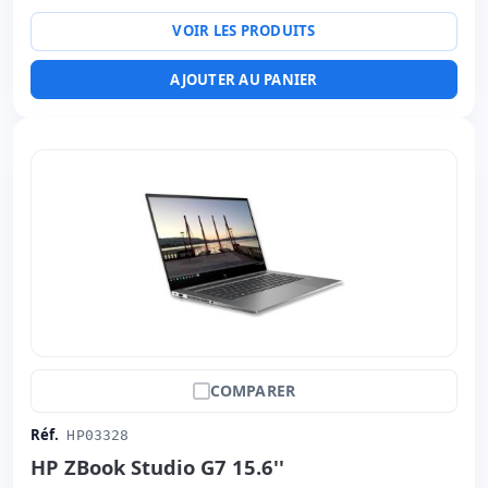
Multimédias:
Webcam
VOIR LES PRODUITS
Connectivité:
RJ-45 · WIFI · Bluetooth
Notebook spécifique:
Langue du clavier Espagnol
AJOUTER AU PANIER
Dimensions:
32.5x22.7x2 cm.
Poids:
1.50 Kg.
COMPARER
Réf.
HP03328
HP ZBook Studio G7 15.6''