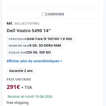
COMPARER
Réf.
DELL01776TR01
Dell Vostro 5490 14''
Intel Core i5 10210U 1.6 GHz
PROCESSEUR
8 Gb. SO-DDR4 RAM
MÉMOIRE RAM
256 Gb. SSD M2
DISQUE DUR
Afficher plus de caractéristiques +
Processeur:
Intel Core i5 10210U 1.6 GHz.
Garantie 2 ans
Mémoire RAM:
8 Gb. SO-DDR4 RAM
PRIX UNITAIRE
Disque dur:
256 Gb. SSD M2
291
€
Système opératif:
Windows 11 Pro
+ TVA
Ports:
3x USB 3.0
Receive on lundi 10-08-2026
LCD 14 '' FullHD 16:
9 · Résolution 1920x1080
Free shipping
Ports vidéo:
HDMI · Mini Display Port