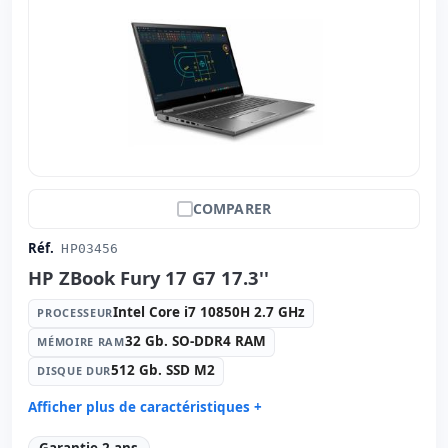
Notebook spécifique:
Langue du clavier Espagnol ·
Clavier numérique
Autres:
hR emballage
Dimensions:
40x27x3 cm.
Poids:
2.90 Kg.
COMPARER
Réf.
HP03456
HP ZBook Fury 17 G7 17.3''
Intel Core i7 10850H 2.7 GHz
PROCESSEUR
32 Gb. SO-DDR4 RAM
MÉMOIRE RAM
512 Gb. SSD M2
DISQUE DUR
Afficher plus de caractéristiques +
Processeur:
Intel Core i7 10850H 2.7 GHz.
Garantie 2 ans