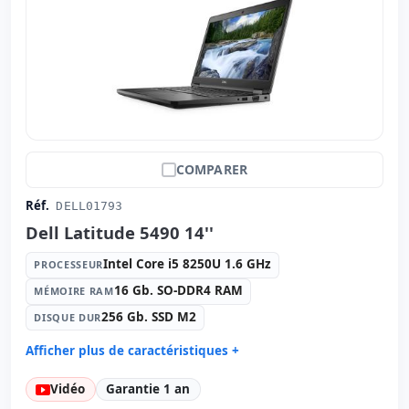
Autres:
hR emballage
Dimensions:
31x21x1.8 cm.
Poids:
1.30 Kg.
COMPARER
Réf.
DELL01793
Dell Latitude 5490 14''
Intel Core i5 8250U 1.6 GHz
PROCESSEUR
16 Gb. SO-DDR4 RAM
MÉMOIRE RAM
256 Gb. SSD M2
DISQUE DUR
Afficher plus de caractéristiques +
Processeur:
Intel Core i5 8250U 1.6 GHz.
Vidéo
Garantie 1 an
Mémoire RAM:
16 Gb. SO-DDR4 RAM