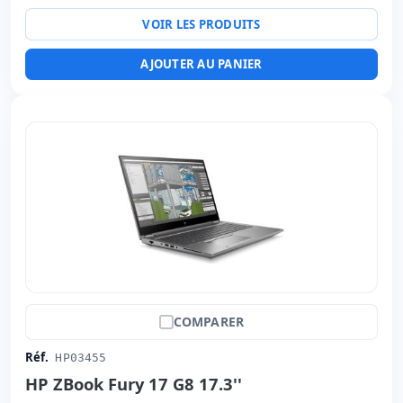
Ports:
Série · 2x USB 3.0 · USB-C
VOIR LES PRODUITS
Led 15.6 '' FullHD 16:
9 · Résolution 1920x1080
Ports vidéo:
HDMI
AJOUTER AU PANIER
Multimédias:
Webcam · Lecteur d'empreintes · Lecteur
carte d'identité
Connectivité:
RJ-45 · WIFI · Bluetooth
Notebook spécifique:
Langue du clavier Espagnol ·
Clavier numérique
Autres:
hR emballage
Dimensions:
37.2x25x2.8 cm.
Poids:
2.40 Kg.
COMPARER
Réf.
HP03455
HP ZBook Fury 17 G8 17.3''