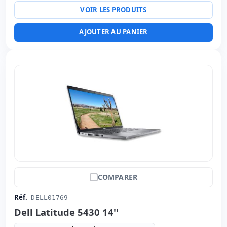
Ports:
2x USB 3.0 · USB-C
VOIR LES PRODUITS
Led 14 '' FullHD 16:
9 · Résolution 1920x1080
Ports vidéo:
VGA · Display Port
AJOUTER AU PANIER
Multimédias:
Webcam · Lecteur SD · Lecteur carte
d'identité
Connectivité:
RJ-45 · WIFI · Bluetooth
Notebook spécifique:
Langue du clavier Espagnol
Autres:
hR emballage
Dimensions:
34x23.7x2.10 cm.
Poids:
1.80 Kg.
COMPARER
Réf.
DELL01769
Dell Latitude 5430 14''