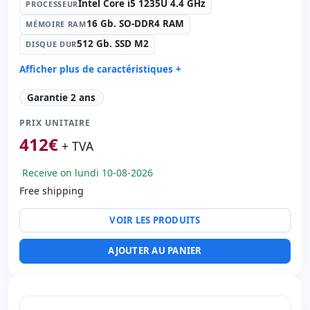
Intel Core i5 1235U 4.4 GHz
PROCESSEUR
16 Gb. SO-DDR4 RAM
MÉMOIRE RAM
512 Gb. SSD M2
DISQUE DUR
Afficher plus de caractéristiques +
Processeur:
Intel Core i5 1235U 4.4 GHz.
Garantie 2 ans
Mémoire RAM:
16 Gb. SO-DDR4 RAM
PRIX UNITAIRE
Disque dur:
512 Gb. SSD M2
412
€
Graphique:
Intel Iris Xe Graphics
+ TVA
Son:
Realtek Audio
Receive on lundi 10-08-2026
Réseau:
Intel Ethernet Connection L219-LM
Free shipping
Système opératif:
Windows 11 Pro
Ports:
2x Thunderbolt · 2x USB 3.1
VOIR LES PRODUITS
LCD 14 '' FullHD 16:
9 · Résolution 1920x1080
Ports vidéo:
HDMI
AJOUTER AU PANIER
Multimédias:
Webcam
Connectivité:
RJ-45 · WIFI · Bluetooth
Notebook spécifique:
Langue du clavier Espagnol