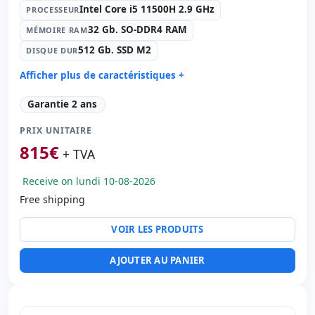
Intel Core i5 11500H 2.9 GHz
PROCESSEUR
32 Gb. SO-DDR4 RAM
MÉMOIRE RAM
512 Gb. SSD M2
DISQUE DUR
Afficher plus de caractéristiques +
Processeur:
Intel Core i5 11500H 2.9 GHz.
Garantie 2 ans
Mémoire RAM:
32 Gb. SO-DDR4 RAM
PRIX UNITAIRE
Disque dur:
512 Gb. SSD M2
815
€
Graphique:
nVidia RTX A2000 4 GB GDDR6
+ TVA
Son:
Bang & Olufsen audio
Receive on lundi 10-08-2026
Réseau:
Intel Connection L219-LM
Free shipping
Système opératif:
Windows 11 Pro
Ports:
2x USB-C · 3x USB 3.1
VOIR LES PRODUITS
IPS 17.3 '' FullHD 16:
9 · Résolution 1920x1080
Ports vidéo:
HDMI · Mini Display Port
AJOUTER AU PANIER
Multimédias:
Webcam · Lecteur SD · Lecteur
d'empreintes · Lecteur carte d'identité
Connectivité:
RJ-45 · WIFI · Bluetooth