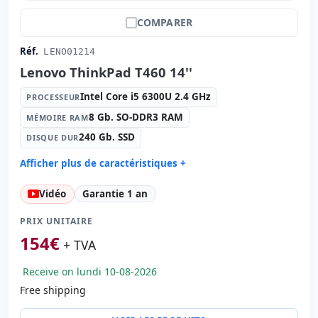
COMPARER
Réf.
LENO01214
Lenovo ThinkPad T460 14''
Intel Core i5 6300U 2.4 GHz
PROCESSEUR
8 Gb. SO-DDR3 RAM
MÉMOIRE RAM
240 Gb. SSD
DISQUE DUR
Afficher plus de caractéristiques +
Processeur:
Intel Core i5 6300U 2.4 GHz.
Vidéo
Garantie 1 an
Mémoire RAM:
8 Gb. SO-DDR3 RAM
Disque dur:
240 Gb. SSD
PRIX UNITAIRE
Graphique:
Intel Hd Graphics 520
154
€
+ TVA
Son:
High Definition Audio
Receive on lundi 10-08-2026
Réseau:
Intel Ethernet Connection I219-LM
Free shipping
Système opératif:
Windows 10 Pro
Ports:
3x USB 3.0