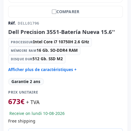
COMPARER
Réf.
DELL01796
Dell Precision 3551-Batería Nueva 15.6''
Intel Core i7 10750H 2.6 GHz
PROCESSEUR
16 Gb. SO-DDR4 RAM
MÉMOIRE RAM
512 Gb. SSD M2
DISQUE DUR
Afficher plus de caractéristiques +
Processeur:
Intel Core i7 10750H 2.6 GHz.
Garantie 2 ans
Mémoire RAM:
16 Gb. SO-DDR4 RAM
PRIX UNITAIRE
Disque dur:
512 Gb. SSD M2
673
€
Graphique:
Nvidia Quadro P620- 4Gb GDDR5
+ TVA
Son:
Realtek ALC3204
Receive on lundi 10-08-2026
Réseau:
intel(R) ethernet l219-LM
Free shipping
Système opératif:
Windows 11 Pro
Ports:
3x USB 3.0 · USB-C