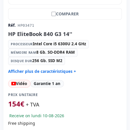
COMPARER
Réf.
HP03471
HP EliteBook 840 G3 14''
Intel Core i5 6300U 2.4 GHz
PROCESSEUR
8 Gb. SO-DDR4 RAM
MÉMOIRE RAM
256 Gb. SSD M2
DISQUE DUR
Afficher plus de caractéristiques +
Processeur:
Intel Core i5 6300U 2.4 GHz.
Vidéo
Garantie 1 an
Mémoire RAM:
8 Gb. SO-DDR4 RAM
Disque dur:
256 Gb. SSD M2
PRIX UNITAIRE
Graphique:
Intel Hd Graphics 520
154
€
+ TVA
Son:
High Definition Audio
Receive on lundi 10-08-2026
Réseau:
Intel Ethernet Connection I219-LM
Free shipping
Système opératif:
Windows 10 Pro