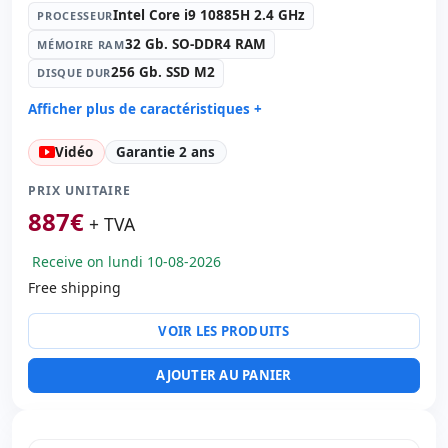
Intel Core i9 10885H 2.4 GHz
PROCESSEUR
32 Gb. SO-DDR4 RAM
MÉMOIRE RAM
256 Gb. SSD M2
DISQUE DUR
Afficher plus de caractéristiques +
Processeur:
Intel Core i9 10885H 2.4 GHz.
Vidéo
Garantie 2 ans
Mémoire RAM:
32 Gb. SO-DDR4 RAM
Disque dur:
256 Gb. SSD M2
PRIX UNITAIRE
Graphique:
nVidia Quadro T2000 MAx-Q 4Gb. GDDR5 /
887
€
+ TVA
Intel UHD Graphics
Son:
Bang & Olufsen / NVIDIA High Definition Audio
Receive on lundi 10-08-2026
Cartes:
Réseau:
Free shipping
Système opératif:
Windows 11 Pro
VOIR LES PRODUITS
Ports:
USB 3.0 · 2x USB-C
IPS 15.6 '' FullHD 16:
10 · Résolution 1920x1080
AJOUTER AU PANIER
Ports vidéo:
HDMI
Multimédias:
Webcam · Lecteur SD · Lecteur
d'empreintes