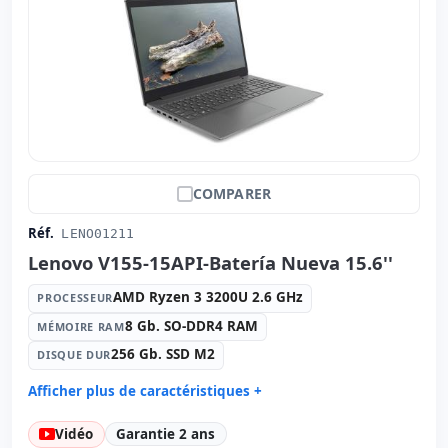
clavier Espagnol
Autres:
hR emballage
Dimensions:
34x23.7x1.8 cm.
Poids:
1.50 Kg.
COMPARER
Réf.
LENO01211
Lenovo V155-15API-Batería Nueva 15.6''
AMD Ryzen 3 3200U 2.6 GHz
PROCESSEUR
8 Gb. SO-DDR4 RAM
MÉMOIRE RAM
256 Gb. SSD M2
DISQUE DUR
Afficher plus de caractéristiques +
Processeur:
AMD Ryzen 3 3200U 2.6 GHz.
Vidéo
Garantie 2 ans
Mémoire RAM:
8 Gb. SO-DDR4 RAM