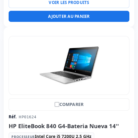
VOIR LES PRODUITS
Led 15.6 '' FullHD 16:
9 · Résolution 1920x1080
Ports vidéo:
HDMI
AJOUTER AU PANIER
Multimédias:
Webcam · Lecteur SD · Lecteur carte
d'identité
Connectivité:
RJ-45 · WIFI · Bluetooth
Notebook spécifique:
Batterie Nouvelle · Langue du
clavier International (autocollants espagnols) · Clavier
numérique
Autres:
hR emballage
Dimensions:
36x23.7x3 cm.
Poids:
2.15 Kg.
COMPARER
Réf.
HP01624
HP EliteBook 840 G4-Bateria Nueva 14''
Intel Core i5 7200U 2.5 GHz
PROCESSEUR