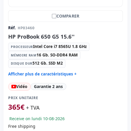
COMPARER
Réf.
HP03460
HP ProBook 650 G5 15.6''
Intel Core i7 8565U 1.8 GHz
PROCESSEUR
16 Gb. SO-DDR4 RAM
MÉMOIRE RAM
512 Gb. SSD M2
DISQUE DUR
Afficher plus de caractéristiques +
Processeur:
Intel Core i7 8565U 1.8 GHz.
Vidéo
Garantie 2 ans
Mémoire RAM:
16 Gb. SO-DDR4 RAM
Disque dur:
512 Gb. SSD M2
PRIX UNITAIRE
Graphique:
Intel UHD 620 Graphics
365
€
+ TVA
Son:
Conexant ISST audio
Receive on lundi 10-08-2026
Réseau:
Intel I219LM
Free shipping
Système opératif:
Windows 11 Pro