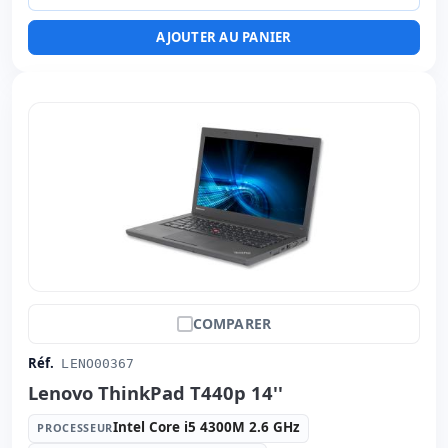
Ports vidéo:
VGA · HDMI
AJOUTER AU PANIER
Multimédias:
Lecteur SD · Lecteur carte d'identité
Connectivité:
RJ-45 · WIFI · Bluetooth
Notebook spécifique:
Langue du clavier International
(autocollants espagnols)
Autres:
hR emballage
Dimensions:
33.5x23x2 cm.
Poids:
2.00 Kg.
COMPARER
Réf.
LENO00367
Lenovo ThinkPad T440p 14''
Intel Core i5 4300M 2.6 GHz
PROCESSEUR