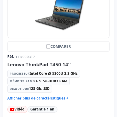
Autres:
hR emballage
Dimensions:
33.5x23x3.5 cm.
Poids:
2.00 Kg.
COMPARER
Réf.
LENO00317
Lenovo ThinkPad T450 14''
Intel Core i5 5300U 2.3 GHz
PROCESSEUR
8 Gb. SO-DDR3 RAM
MÉMOIRE RAM
128 Gb. SSD
DISQUE DUR
Afficher plus de caractéristiques +
Processeur:
Intel Core i5 5300U 2.3 GHz.
Vidéo
Garantie 1 an
Mémoire RAM:
8 Gb. SO-DDR3 RAM