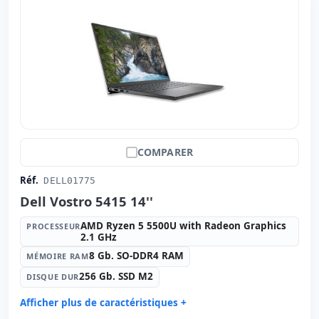
Connectivité:
WIFI · Bluetooth
Notebook spécifique:
Langue du clavier Espagnol
Autres:
hR emballage
Dimensions:
35x24x1.8 cm.
Poids:
1.85 Kg.
COMPARER
Réf.
DELL01775
Dell Vostro 5415 14''
AMD Ryzen 5 5500U with Radeon Graphics
PROCESSEUR
2.1 GHz
8 Gb. SO-DDR4 RAM
MÉMOIRE RAM
256 Gb. SSD M2
DISQUE DUR
Afficher plus de caractéristiques +