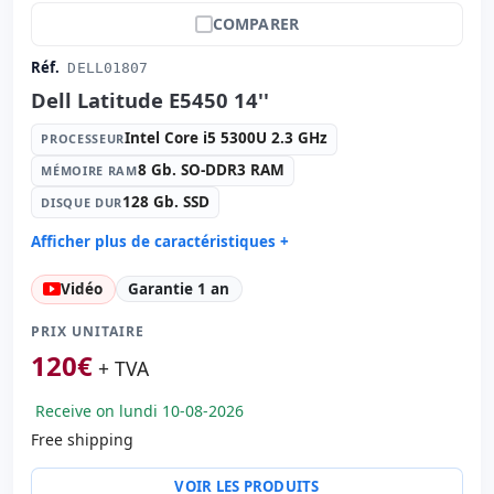
COMPARER
Réf.
DELL01807
Dell Latitude E5450 14''
Intel Core i5 5300U 2.3 GHz
PROCESSEUR
8 Gb. SO-DDR3 RAM
MÉMOIRE RAM
128 Gb. SSD
DISQUE DUR
Afficher plus de caractéristiques +
Processeur:
Intel Core i5 5300U 2.3 GHz.
Vidéo
Garantie 1 an
Mémoire RAM:
8 Gb. SO-DDR3 RAM
Disque dur:
128 Gb. SSD
PRIX UNITAIRE
Graphique:
Intel HD Graphics 5500
120
€
+ TVA
Son:
Realtek HD Audio
Receive on lundi 10-08-2026
Réseau:
Intel I218-LM
Free shipping
Système opératif:
Windows 10 Pro
Ports:
USB 2.0 · 2x USB 3.0
VOIR LES PRODUITS
Led 14 '' HD 16:
9 · Résolution 1366x768