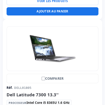
VOIR LES PRODUITS
Led 14 '' FullHD 16:
9 · Résolution 1920x1080
Ports vidéo:
HDMI · Mini Display Port
AJOUTER AU PANIER
Multimédias:
Webcam · Lecteur SD · Lecteur
d'empreintes
Connectivité:
RJ-45 · WIFI · Bluetooth
Notebook spécifique:
Langue du clavier Espagnol
Autres:
hR emballage
Dimensions:
34x23x2.5 cm.
Poids:
1.80 Kg.
COMPARER
Réf.
DELL01805
Dell Latitude 7300 13.3''
Intel Core i5 8365U 1.6 GHz
PROCESSEUR