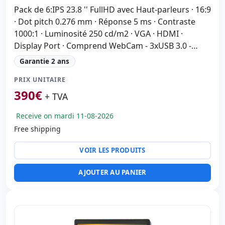
Pack de 6:IPS 23.8 '' FullHD avec Haut-parleurs · 16:9
· Dot pitch 0.276 mm · Réponse 5 ms · Contraste
1000:1 · Luminosité 250 cd/m2 · VGA · HDMI ·
Display Port · Comprend WebCam - 3xUSB 3.0 -
Câble d'alimentation et VGA inclus
Garantie 2 ans
PRIX UNITAIRE
390
€
+ TVA
Receive on mardi 11-08-2026
Free shipping
VOIR LES PRODUITS
AJOUTER AU PANIER