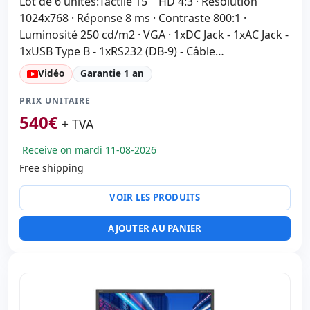
Lot de 6 unités:Tactile 15 '' HD 4:3 · Résolution
1024x768 · Réponse 8 ms · Contraste 800:1 ·
Luminosité 250 cd/m2 · VGA · 1xDC Jack - 1xAC Jack -
1xUSB Type B - 1xRS232 (DB-9) - Câble
d'alimentation et VGA inclus
Vidéo
Garantie 1 an
PRIX UNITAIRE
540
€
+ TVA
Receive on mardi 11-08-2026
Free shipping
VOIR LES PRODUITS
AJOUTER AU PANIER