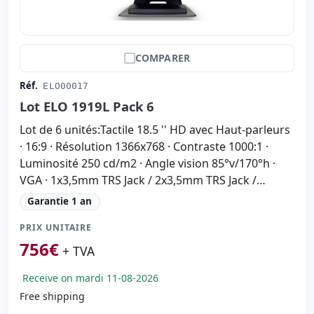
COMPARER
Réf.
ELO00017
Lot ELO 1919L Pack 6
Lot de 6 unités:Tactile 18.5 '' HD avec Haut-parleurs
· 16:9 · Résolution 1366x768 · Contraste 1000:1 ·
Luminosité 250 cd/m2 · Angle vision 85°v/170°h ·
VGA · 1x3,5mm TRS Jack / 2x3,5mm TRS Jack /
1xRS232 · Câble d'alimentation et VGA inclus
Garantie 1 an
PRIX UNITAIRE
756
€
+ TVA
Receive on mardi 11-08-2026
Free shipping