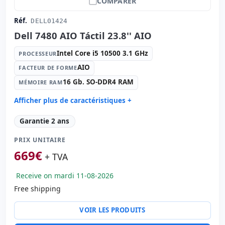
COMPARER
Réf.
DELL01424
Dell 7480 AIO Táctil 23.8'' AIO
Intel Core i5 10500 3.1 GHz
PROCESSEUR
AIO
FACTEUR DE FORME
16 Gb. SO-DDR4 RAM
MÉMOIRE RAM
Afficher plus de caractéristiques +
Processeur:
Intel Core i5 10500 3.1 GHz.
Garantie 2 ans
Facteur de forme:
AIO
PRIX UNITAIRE
Mémoire RAM:
16 Gb. SO-DDR4 RAM
669
€
Disque dur:
256 Gb. SSD M2
+ TVA
Graphique:
Intel HD Graphics 630
Receive on mardi 11-08-2026
Son:
Realtek Audio
Free shipping
Réseau:
Intel i219-LM Gigabit Ethernet
Système opératif:
Windows 11 Pro
VOIR LES PRODUITS
Ports:
USB-C · 5x USB 3.1