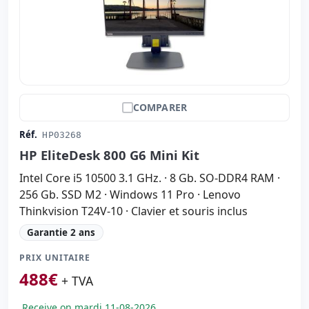
Autres:
hR emballage
Dimensions:
40.5x54x20.5 cm.
Poids:
9.55 Kg.
COMPARER
Réf.
HP03268
HP EliteDesk 800 G6 Mini Kit
Intel Core i5 10500 3.1 GHz. · 8 Gb. SO-DDR4 RAM ·
256 Gb. SSD M2 · Windows 11 Pro · Lenovo
Thinkvision T24V-10 · Clavier et souris inclus
Garantie 2 ans
PRIX UNITAIRE
488
€
+ TVA
Receive on mardi 11-08-2026