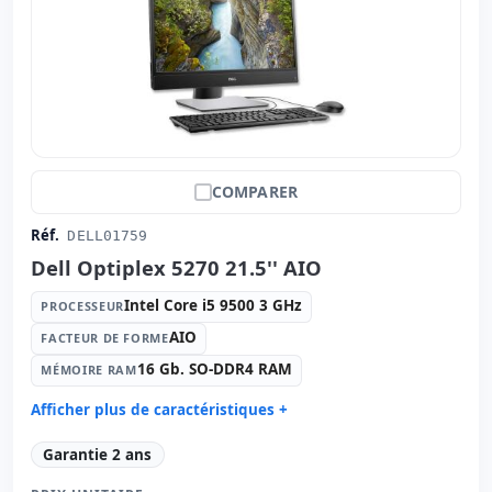
Base
Connectivité:
RJ-45 · WIFI · Bluetooth
Autres:
hR emballage
Dimensions:
54.1x21.4x45 cm.
Poids:
6.70 Kg.
COMPARER
Réf.
DELL01759
Dell Optiplex 5270 21.5'' AIO
Intel Core i5 9500 3 GHz
PROCESSEUR
AIO
FACTEUR DE FORME
16 Gb. SO-DDR4 RAM
MÉMOIRE RAM
Afficher plus de caractéristiques +
Processeur:
Intel Core i5 9500 3 GHz.
Garantie 2 ans
Facteur de forme:
AIO