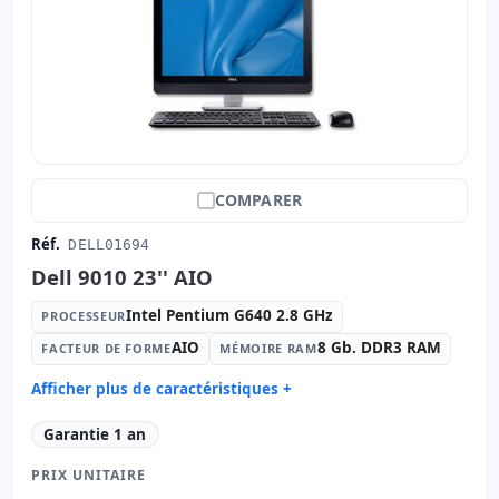
Affichage spécifique:
Stand VESA
Connectivité:
RJ-45
Autres:
hR emballage
Dimensions:
45x57x22 cm.
Poids:
9.50 Kg.
COMPARER
Réf.
DELL01694
Dell 9010 23'' AIO
Intel Pentium G640 2.8 GHz
PROCESSEUR
AIO
8 Gb. DDR3 RAM
FACTEUR DE FORME
MÉMOIRE RAM
Afficher plus de caractéristiques +
Processeur:
Intel Pentium G640 2.8 GHz.
Garantie 1 an
Facteur de forme:
AIO
PRIX UNITAIRE
Mémoire RAM:
8 Gb. DDR3 RAM