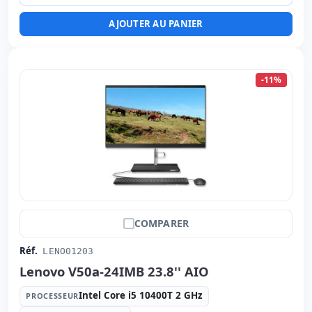
Ports:
2x USB 2.0 · 3x USB 3.0 · USB-C
AJOUTER AU PANIER
Led 21.5 '' FullHD avec Haut-parleurs · 16:
9 ·
Résolution 1920x1080
Ports vidéo:
Display Port
-11%
Multimédias:
Webcam · Lecteur SD
Affichage spécifique:
Stand VESA · Chargeur externe ·
Base · Réglable en hauteur
Connectivité:
RJ-45 · WIFI · Bluetooth
Autres:
hR emballage
Dimensions:
49.5x42.5x27.5 cm.
Poids:
4.60 Kg.
COMPARER
Réf.
LENO01203
Lenovo V50a-24IMB 23.8'' AIO
Intel Core i5 10400T 2 GHz
PROCESSEUR