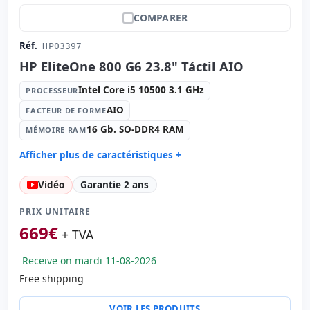
COMPARER
Réf.
HP03397
HP EliteOne 800 G6 23.8" Táctil AIO
Intel Core i5 10500 3.1 GHz
PROCESSEUR
AIO
FACTEUR DE FORME
16 Gb. SO-DDR4 RAM
MÉMOIRE RAM
Afficher plus de caractéristiques +
Processeur:
Intel Core i5 10500 3.1 GHz.
Vidéo
Garantie 2 ans
Facteur de forme:
AIO
Mémoire RAM:
16 Gb. SO-DDR4 RAM
PRIX UNITAIRE
Disque dur:
256 Gb. SSD M2
669
€
+ TVA
Graphique:
Intel UHD Graphics 630
Receive on mardi 11-08-2026
Son:
Bang&Olufsen Audio
Free shipping
Réseau:
Intel I219-LM
Système opératif:
Windows 11 Pro
VOIR LES PRODUITS