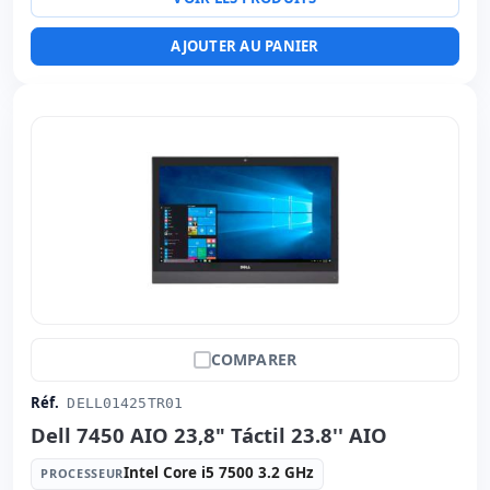
Ports:
2x USB-C · 5x USB 3.1
Tactile 23.8 '' FullHD avec Haut-parleurs · 16:
9 ·
AJOUTER AU PANIER
Résolution 1920x1080
Ports vidéo:
HDMI · Display Port
Multimédias:
Webcam · Lecteur SD
Affichage spécifique:
Stand VESA · Base · Réglable en
hauteur
Connectivité:
RJ-45 · WIFI
Autres:
hR emballage
Dimensions:
40.5x54x20.5 cm.
Poids:
9.55 Kg.
COMPARER
Réf.
DELL01425TR01
Dell 7450 AIO 23,8" Táctil 23.8'' AIO
Intel Core i5 7500 3.2 GHz
PROCESSEUR