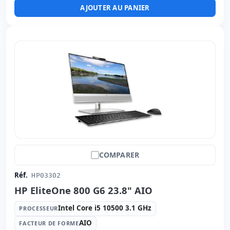
Tactile 23.8 '' FullHD avec Haut-parleurs · 16:
9 ·
AJOUTER AU PANIER
Résolution 1920x1080
Ports vidéo:
2x HDMI · Display Port
Multimédias:
Webcam · Lecteur SD
Affichage spécifique:
Stand VESA · Base
Connectivité:
RJ-45 · WIFI · Bluetooth
Autres:
hR emballage
Dimensions:
44x57.5x22.5 cm.
Poids:
11.00 Kg.
COMPARER
Réf.
HP03302
HP EliteOne 800 G6 23.8" AIO
Intel Core i5 10500 3.1 GHz
PROCESSEUR
AIO
FACTEUR DE FORME