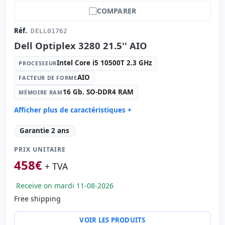
COMPARER
Réf.
DELL01762
Dell Optiplex 3280 21.5'' AIO
Intel Core i5 10500T 2.3 GHz
PROCESSEUR
AIO
FACTEUR DE FORME
16 Gb. SO-DDR4 RAM
MÉMOIRE RAM
Afficher plus de caractéristiques +
Processeur:
Intel Core i5 10500T 2.3 GHz.
Garantie 2 ans
Facteur de forme:
AIO
PRIX UNITAIRE
Mémoire RAM:
16 Gb. SO-DDR4 RAM
458
€
Disque dur:
256 Gb. SSD M2
+ TVA
Lecteur optique:
DVD-RW
Receive on mardi 11-08-2026
Graphique:
Intel UHD Graphics 630
Free shipping
Son:
Realtek HDA
Réseau:
Realtek PCIe GBE
VOIR LES PRODUITS
Système opératif:
Windows 11 Pro