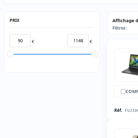
PRIX
Affichage d
Filtros:
€
€
COMP
Réf.
FUJI0