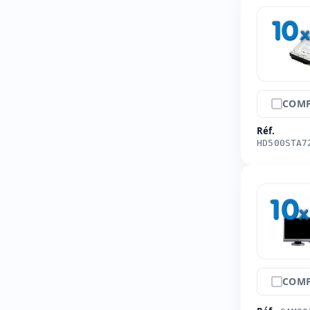
COMP
Réf.
HD500STA7
COMP