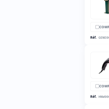
COMP
Réf.
GENE0
COMP
Réf.
HNW00