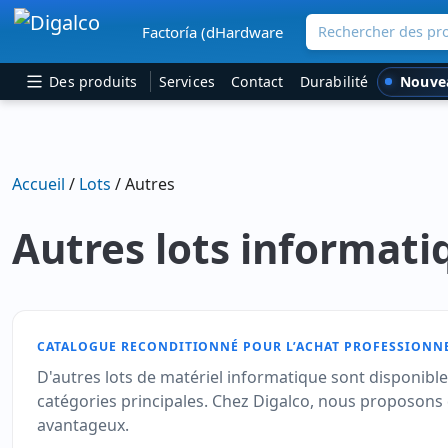
Rechercher des pro
Factoría (dHardware
Navigation principale
Nouve
Des produits
Services
Contact
Durabilité
Accueil
/
Lots
/ Autres
Autres lots informati
CATALOGUE RECONDITIONNÉ POUR L’ACHAT PROFESSIONN
D'autres lots de matériel informatique sont disponibl
catégories principales. Chez Digalco, nous proposons d
avantageux.