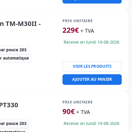
actères par pouce 203
ité imprimante:
USB,
de tiroir
PRIX UNITAIRE
n TM-M30II -
4 Kg.
229
€
+ TVA
Receive on lundi 10-08-2026
par pouce 203
er automatique
VOIR LES PRODUITS
tesse d'imprimante 250
AJOUTER AU PANIER
actères par pouce 203
ité imprimante:
USB,
Ouverture de tiroir
PRIX UNITAIRE
PT330
90
€
0 Kg.
+ TVA
Receive on lundi 10-08-2026
par pouce 203