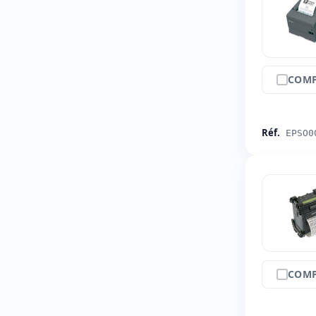
COMP
Réf.
EPSO0
COMP