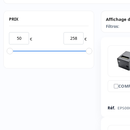
PRIX
Affichage d
Filtros:
€
€
COMP
Réf.
EPSO0