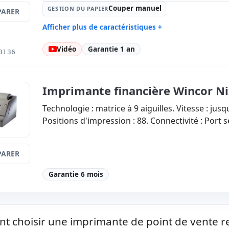
Couper manuel
GESTION DU PAPIER
ARER
Afficher plus de caractéristiques +
Technologie:
Copies:
Vi
Vidéo
Garantie 1 an
0136
TechnologieThermique
mm/s · Car
Gestion du papier:
Couper manuel
Connectiv
Dimensions:
11.9x8.8x6.5 cm.
Poids:
1.0
Imprimante financière Wincor N
Technologie : matrice à 9 aiguilles. Vitesse : jusq
Positions d'impression : 88. Connectivité : Port s
ARER
Garantie 6 mois
 choisir une imprimante de point de vente r