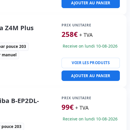
tesse d'imprimante 4
AJOUTER AU PANIER
actères par pouce 203
ité imprimante:
Série,
PRIX UNITAIRE
a Z4M Plus
0 Kg.
258
€
+ TVA
Receive on lundi 10-08-2026
par pouce 203
r manuel
VOIR LES PRODUITS
tesse d'imprimante 254
AJOUTER AU PANIER
actères par pouce 203
ité imprimante:
Série,
PRIX UNITAIRE
iba B-EP2DL-
00 Kg.
99
€
+ TVA
Receive on lundi 10-08-2026
r pouce 203