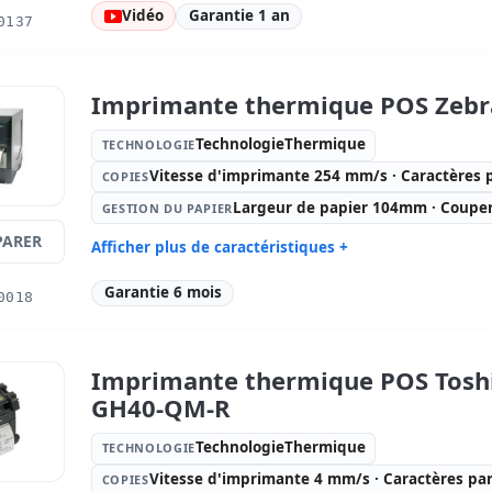
Technologie:
Copies:
Vi
Vidéo
Garantie 1 an
0137
TechnologieThermique
mm/s · Car
Gestion du papier:
Couper manuel
Connectiv
USB
Imprimante thermique POS Zebr
Dimensions:
11.9x8.8x6.5 cm.
Poids:
1.0
TechnologieThermique
TECHNOLOGIE
Vitesse d'imprimante 254 mm/s · Caractères 
COPIES
Largeur de papier 104mm · Coupe
GESTION DU PAPIER
ARER
Afficher plus de caractéristiques +
Technologie:
Copies:
Vi
Garantie 6 mois
0018
TechnologieThermique
mm/s · Car
Gestion du papier:
Largeur de
Connectiv
papier 104mm · Couper manuel
Parallèle
Imprimante thermique POS Tosh
Dimensions:
27.8x47.5x33.8 cm.
Poids:
15.
GH40-QM-R
TechnologieThermique
TECHNOLOGIE
Vitesse d'imprimante 4 mm/s · Caractères pa
COPIES