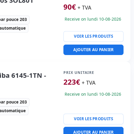
90
€
+ TVA
Receive on lundi 10-08-2026
par pouce 203
 automatique
VOIR LES PRODUITS
tesse d'imprimante 230
AJOUTER AU PANIER
actères par pouce 203
ité imprimante:
Série,
net
PRIX UNITAIRE
ba 6145-1TN -
0 Kg.
223
€
+ TVA
Receive on lundi 10-08-2026
par pouce 203
 automatique
VOIR LES PRODUITS
tesse d'imprimante 406
AJOUTER AU PANIER