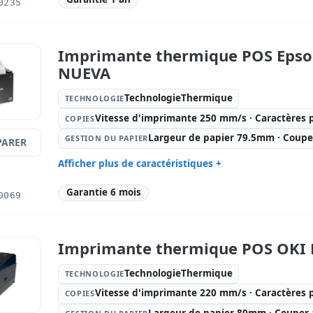
0235
TechnologieThermique
mm/s · Car
Gestion du papier:
Largeur de
Connectiv
papier 72mm · Couper automatique
Ouverture 
Imprimante thermique POS Epso
Dimensions:
15.3x14.4x19.5 cm.
Poids:
1.7
NUEVA
TechnologieThermique
TECHNOLOGIE
Vitesse d'imprimante 250 mm/s · Caractères 
COPIES
Largeur de papier 79.5mm · Coup
GESTION DU PAPIER
ARER
Afficher plus de caractéristiques +
Technologie:
Copies:
Vi
Garantie 6 mois
0069
TechnologieThermique
mm/s · Car
Gestion du papier:
Largeur de
Connectiv
papier 79.5mm · Couper
Ethernet, 
automatique
Imprimante thermique POS OKI 
Dimensions:
12.7x12.7x13.5 cm.
Poids:
1.3
TechnologieThermique
TECHNOLOGIE
Vitesse d'imprimante 220 mm/s · Caractères 
COPIES