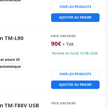
 automatique
VOIR LES PRODUITS
tesse d'imprimante 220
AJOUTER AU PANIER
actères par pouce 203
ité imprimante:
Série,
ture de tiroir
PRIX UNITAIRE
n TM-L90
0 Kg.
90
€
+ TVA
Receive on lundi 10-08-2026
par pouce 20
 automatique
VOIR LES PRODUITS
tesse d'imprimante 150
AJOUTER AU PANIER
actères par pouce 20
ité imprimante:
Série,
ture de tiroir
PRIX UNITAIRE
n TM-T88V USB
0 Kg.