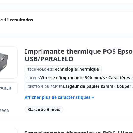
e 11 resultados
Imprimante thermique POS Epso
USB/PARALELO
TechnologieThermique
TECHNOLOGIE
Vitesse d'imprimante 300 mm/s · Caractères 
COPIES
Largeur de papier 83mm · Couper
GESTION DU PAPIER
ARER
Afficher plus de caractéristiques +
Technologie:
Copies:
Vi
Garantie 6 mois
0066
TechnologieThermique
mm/s · Car
Gestion du papier:
Largeur de
Connectiv
papier 83mm · Couper automatique
USB, Ouver
Imprimante thermique POS Hiop
Dimensions:
19x14.5x15 cm.
Poids:
1.5