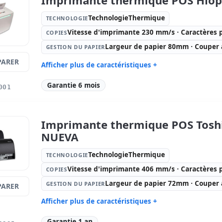
TechnologieThermique
TECHNOLOGIE
Vitesse d'imprimante 230 mm/s · Caractères 
COPIES
Largeur de papier 80mm · Couper
GESTION DU PAPIER
ARER
Afficher plus de caractéristiques +
Technologie:
Copies:
Vi
Garantie 6 mois
001
TechnologieThermique
mm/s · Car
Gestion du papier:
Largeur de
Connectiv
papier 80mm · Couper automatique
USB, Ether
Imprimante thermique POS Toshi
Dimensions:
16x22.5x22.5 cm.
Poids:
2.2
NUEVA
TechnologieThermique
TECHNOLOGIE
Vitesse d'imprimante 406 mm/s · Caractères 
COPIES
Largeur de papier 72mm · Couper
GESTION DU PAPIER
ARER
Afficher plus de caractéristiques +
Technologie:
Copies:
Vi
Garantie 1 an