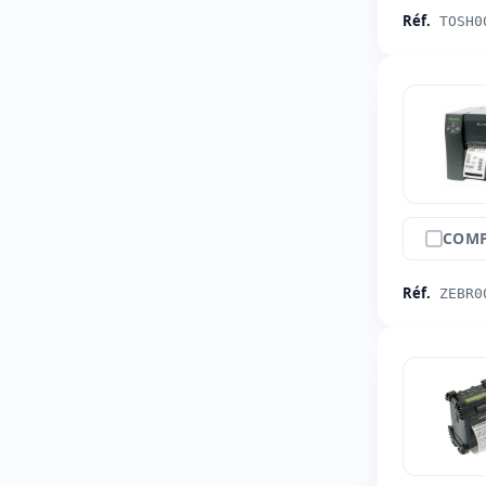
Réf.
TOSH0
COMP
Réf.
ZEBR0