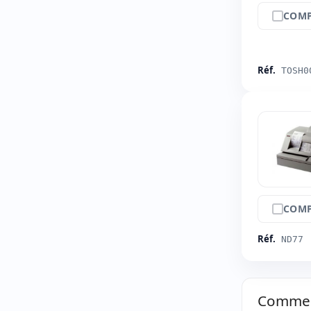
COMP
Réf.
TOSH0
COMP
Réf.
ND77
Comment