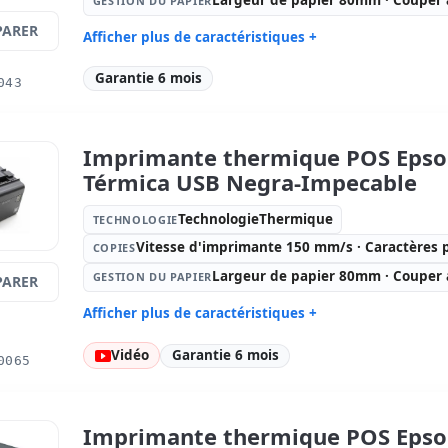
Largeur de papier 80mm · Couper
GESTION DU PAPIER
ARER
Afficher plus de caractéristiques +
Technologie:
Copies:
Vi
Garantie 6 mois
043
TechnologieThermique
mm/s · Car
Gestion du papier:
Largeur de
Connectiv
papier 80mm · Couper automatique
USB, Ouver
Imprimante thermique POS Epso
Dimensions:
12x14x18 cm.
Poids:
1.5
Térmica USB Negra-Impecable
TechnologieThermique
TECHNOLOGIE
Vitesse d'imprimante 150 mm/s · Caractères 
COPIES
Largeur de papier 80mm · Couper
GESTION DU PAPIER
ARER
Afficher plus de caractéristiques +
Technologie:
Copies:
Vi
Vidéo
Garantie 6 mois
0065
TechnologieThermique
mm/s · Car
Gestion du papier:
Largeur de
Connectiv
papier 80mm · Couper automatique
USB, Ouver
Imprimante thermique POS Epso
Dimensions:
14x14.5x20 cm.
Poids:
1.9