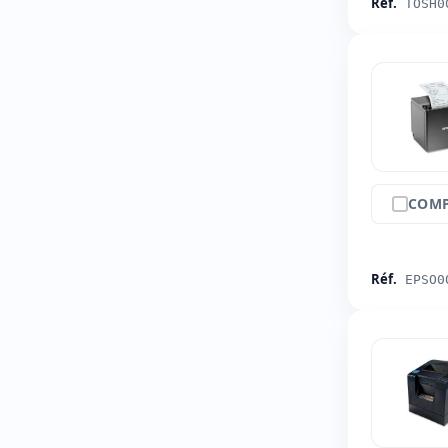
Réf.
TOSH0
COMP
Réf.
EPSO0