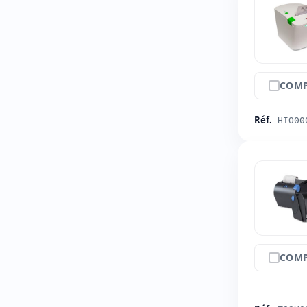
COMP
Réf.
HIO00
COMP