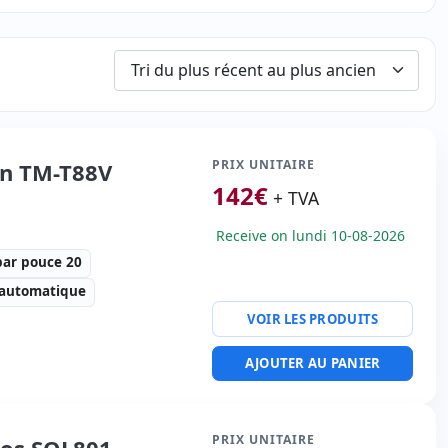
PRIX UNITAIRE
n TM-T88V
142
€
+ TVA
Receive on lundi 10-08-2026
par pouce 20
 automatique
VOIR LES PRODUITS
tesse d'imprimante 300
AJOUTER AU PANIER
actères par pouce 20
ité imprimante:
Parallèle,
ture de tiroir
PRIX UNITAIRE
os SOL801
0 Kg.