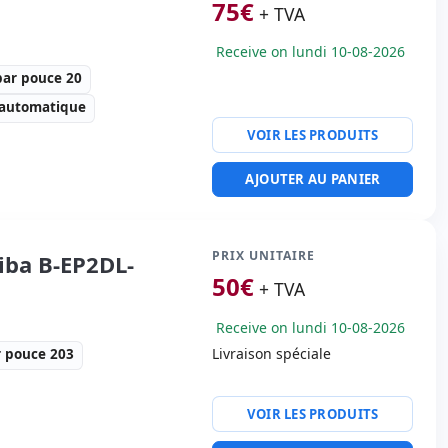
75
€
+ TVA
Receive on lundi 10-08-2026
par pouce 20
 automatique
VOIR LES PRODUITS
tesse d'imprimante 300
AJOUTER AU PANIER
actères par pouce 20
ité imprimante:
USB
PRIX UNITAIRE
iba B-EP2DL-
s:
19.5x14.5x20 cm.
50
€
+ TVA
Receive on lundi 10-08-2026
Livraison spéciale
r pouce 203
VOIR LES PRODUITS