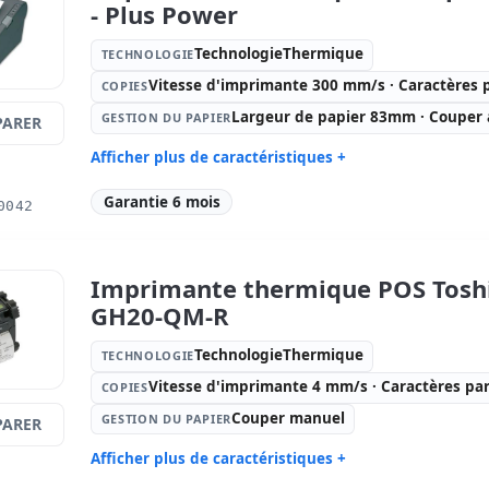
- Plus Power
TechnologieThermique
TECHNOLOGIE
Vitesse d'imprimante 300 mm/s · Caractères 
COPIES
Largeur de papier 83mm · Couper
GESTION DU PAPIER
ARER
Afficher plus de caractéristiques +
Technologie:
Copies:
Vi
Garantie 6 mois
0042
TechnologieThermique
mm/s · Car
Gestion du papier:
Largeur de
Connectiv
papier 83mm · Couper automatique
Imprimante thermique POS Tosh
Autres:
hR emballage
Dimension
GH20-QM-R
Poids:
1.50 Kg.
TechnologieThermique
TECHNOLOGIE
Vitesse d'imprimante 4 mm/s · Caractères pa
COPIES
Couper manuel
GESTION DU PAPIER
ARER
Afficher plus de caractéristiques +