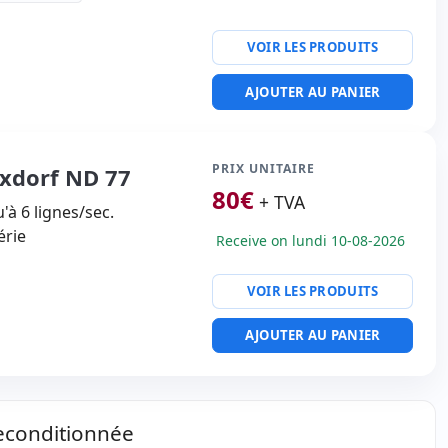
VOIR LES PRODUITS
tesse d'imprimante 4
AJOUTER AU PANIER
actères par pouce 203
ité imprimante:
USB
0 Kg.
PRIX UNITAIRE
ixdorf ND 77
80
€
+ TVA
u'à 6 lignes/sec.
érie
Receive on lundi 10-08-2026
VOIR LES PRODUITS
AJOUTER AU PANIER
econditionnée