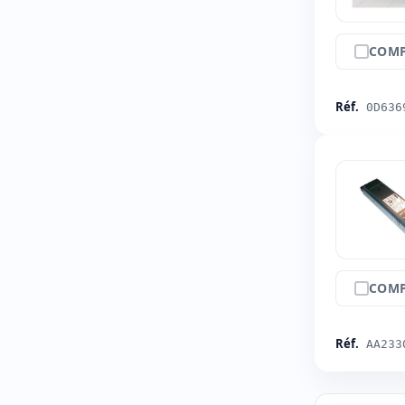
COMP
Réf.
0D636
COMP
Réf.
AA233