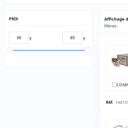
PRIX
Affichage d
Filtros:
€
€
COMP
Réf.
FAATX