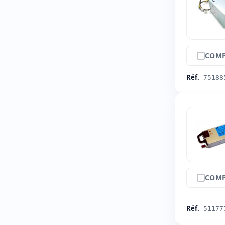
COMP
Réf.
75188
COMP
Réf.
51177