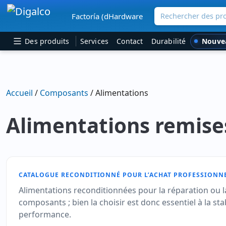
Rechercher des pro
Factoría (dHardware
Navigation principale
Nouve
Des produits
Services
Contact
Durabilité
Accueil
/
Composants
/ Alimentations
Alimentations remise
CATALOGUE RECONDITIONNÉ POUR L’ACHAT PROFESSIONN
Alimentations reconditionnées pour la réparation ou la
composants ; bien la choisir est donc essentiel à la s
performance.