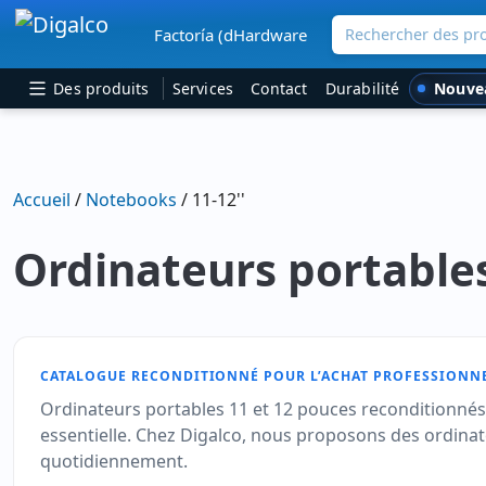
Rechercher des pro
Factoría (dHardware
Navigation principale
Nouve
Des produits
Services
Contact
Durabilité
Accueil
/
Notebooks
/ 11-12''
Ordinateurs portables
CATALOGUE RECONDITIONNÉ POUR L’ACHAT PROFESSIONN
Ordinateurs portables 11 et 12 pouces reconditionnés, i
essentielle. Chez Digalco, nous proposons des ordinate
quotidiennement.