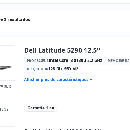
e 2 resultados
Dell Latitude 5290 12.5''
Intel Core i3 8130U 2.2 GHz
PROCESSEUR
MÉMOIRE R
128 Gb. SSD M2
DISQUE DUR
Afficher plus de caractéristiques +
ARER
Processeur:
Intel Core i3 8130U 2.2
Mémoire 
GHz.
Disque dur:
128 Gb. SSD M2
Graphique
Garantie 1 an
Son:
Realtek HDA
Réseau:
In
1639
I219-LM
Système opératif:
Windows 10 Pro
Ports:
2x 
Led 12.5 '' HD 16:
9 · Résolution
Ports vidé