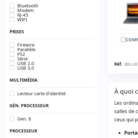
Bluetooth
Modem
RJ-45
WIFI
PRISES
COMP
Firewire
Parallèle
PS2
Série
USB 2.0
Réf.
DELL0
USB 3.0
MULTIMÉDIA
À quoi 
Lecteur carte d'identité
Les ordina
GÉN. PROCESSEUR
salles de 
Gen. 8
ceux qui p
PROCESSEUR
Portab