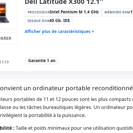
Dell Latitude X300 12.1''
1366x768
Display Po
Multimédias:
Webcam · Lecteur
Connectivi
Intel Pentium M 1.4 GHz
1
PROCESSEUR
MÉMOIRE RAM
carte d'identité
Bluetooth
40 Gb. IDE
DISQUE DUR
Notebook spécifique:
Langue du
Autres:
hR
clavier International (autocollants
Afficher plus de caractéristiques +
espagnols)
ARER
Processeur:
Intel Pentium M 1.4
Mémoire 
Dimensions:
30.5x21x2 cm.
Poids:
1.3
GHz.
RAM
Disque dur:
40 Gb. IDE
Graphique
82852/82
Garantie 1 an
1310
Son:
SigmaTel C-Mejor audio
Réseau:
Br
Système opératif:
Windows XP
Ports:
Séri
Home
PS2 · Firew
convient un ordinateur portable reconditionné
TFT 12.1 '' HD 4:
3 · Résolution
Autres por
1024x768
teurs portables de 11 et 12 pouces sont les plus compacts et
Ports vidéo:
VGA
Connectivi
Bluetooth
classe ou les tâches bureautiques légères. Un ordinateur por
Notebook spécifique:
Langue du
Autres:
hR
rivilégient la portabilité à la puissance.
clavier Espagnol
Dimensions:
28x24x3.5 cm.
Poids:
1.0
ilité :
Taille et poids minimaux pour une utilisation quotid