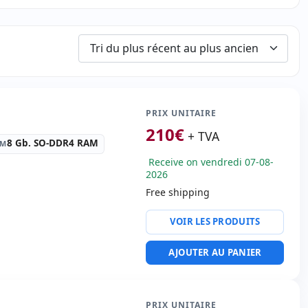
PRIX UNITAIRE
210
€
+ TVA
8 Gb. SO-DDR4 RAM
AM
Receive on vendredi 07-08-
2026
Free shipping
RAM:
8 Gb. SO-DDR4 RAM
VOIR LES PRODUITS
:
Intel HD Graphics 620
AJOUTER AU PANIER
tel Ethernet Connection
USB 3.0
o:
VGA · HDMI · Mini
PRIX UNITAIRE