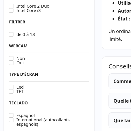
Utili
Intel Core 2 Duo
Intel Core i3
Auton
État :
FILTRER
Un ordinat
de 0 à 13
limité.
WEBCAM
Non
Oui
Conseil
TYPE D'ÉCRAN
Comment
Led
TFT
Quelle 
TECLADO
Espagnol
International (autocollants
Que fau
espagnols)