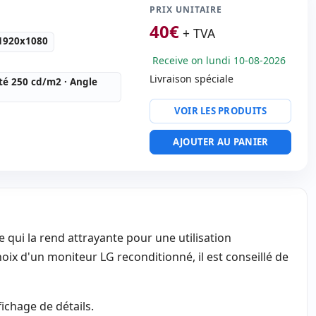
 emballage
PRIX UNITAIRE
9
40
€
+ TVA
0 Kg.
 1920x1080
Receive on lundi 10-08-2026
Livraison spéciale
té 250 cd/m2 · Angle
VOIR LES PRODUITS
1000:
1
AJOUTER AU PANIER
o:
VGA · Display Port · DVI
 emballage
 qui la rend attrayante pour une utilisation
0 Kg.
oix d'un moniteur LG reconditionné, il est conseillé de
ichage de détails.