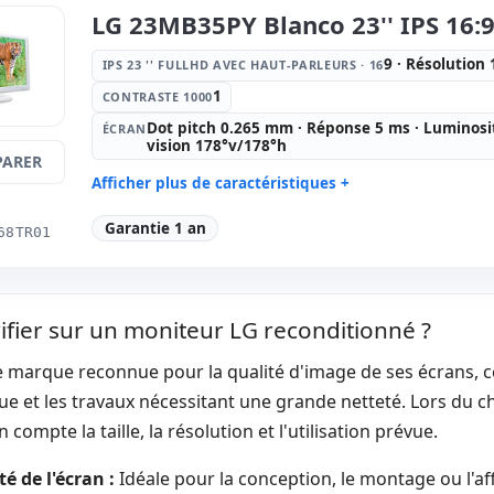
Affichage spécifique:
Stand VESA ·
Autres:
hR
LG 23MB35PY Blanco 23'' IPS 16:
Base
Dimensions:
52x40x19 cm.
Poids:
3.7
9 · Résolution
IPS 23 '' FULLHD AVEC HAUT-PARLEURS · 16
1
CONTRASTE 1000
Dot pitch 0.265 mm · Réponse 5 ms · Luminosi
ÉCRAN
vision 178°v/178°h
ARER
Afficher plus de caractéristiques +
IPS 23 '' FullHD avec Haut-parleurs
Contraste 
Garantie 1 an
68TR01
· 16:
9 · Résolution 1920x1080
Écran:
Dot pitch 0.265 mm ·
Ports vidé
Réponse 5 ms · Luminosité 250
cd/m2 · Angle vision 178°v/178°h
ifier sur un moniteur LG reconditionné ?
Affichage spécifique:
Stand VESA ·
Autres:
hR
Base · Réglable en hauteur
 marque reconnue pour la qualité d'image de ses écrans, ce
Dimensions:
54.8x23x37.7 cm.
Poids:
4.0
e et les travaux nécessitant une grande netteté. Lors du ch
 compte la taille, la résolution et l'utilisation prévue.
é de l'écran :
Idéale pour la conception, le montage ou l'aff