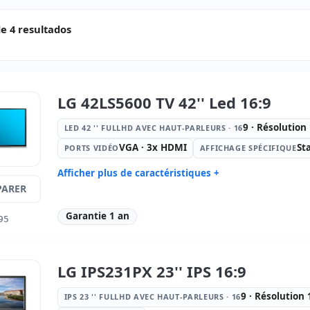
e 4 resultados
LG 42LS5600 TV 42'' Led 16:9
9 · Résolutio
LED 42 '' FULLHD AVEC HAUT-PARLEURS · 16
VGA · 3x HDMI
St
PORTS VIDÉO
AFFICHAGE SPÉCIFIQUE
Afficher plus de caractéristiques +
ARER
Led 42 '' FullHD avec Haut-parleurs
Ports vidé
· 16:
9 · Résolution 1920x1080
Garantie 1 an
95
Affichage spécifique:
Stand VESA
Dimension
Poids:
13.00 Kg.
LG IPS231PX 23'' IPS 16:9
9 · Résolution
IPS 23 '' FULLHD AVEC HAUT-PARLEURS · 16