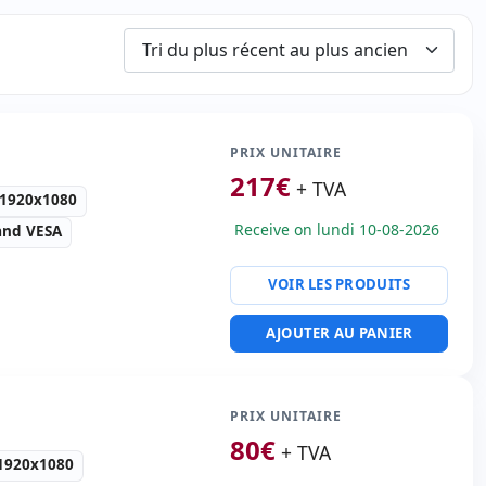
PRIX UNITAIRE
217
€
+ TVA
n 1920x1080
Receive on lundi 10-08-2026
and VESA
VOIR LES PRODUITS
o:
VGA · 3x HDMI
AJOUTER AU PANIER
s:
98x59.5x5 cm.
PRIX UNITAIRE
80
€
+ TVA
 1920x1080