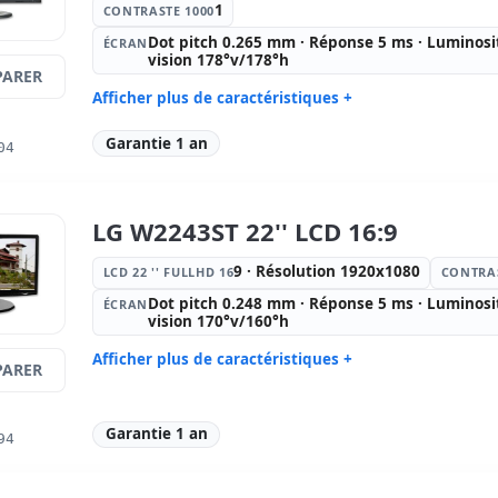
1
CONTRASTE 1000
Dot pitch 0.265 mm · Réponse 5 ms · Luminosi
ÉCRAN
vision 178°v/178°h
ARER
Afficher plus de caractéristiques +
IPS 23 '' FullHD avec Haut-parleurs
Contraste 
Garantie 1 an
04
· 16:
9 · Résolution 1920x1080
Écran:
Dot pitch 0.265 mm ·
Ports vidé
Réponse 5 ms · Luminosité 250
cd/m2 · Angle vision 178°v/178°h
LG W2243ST 22'' LCD 16:9
Affichage spécifique:
Stand VESA ·
Autres:
hR
Base · Réglable en hauteur
9 · Résolution 1920x1080
LCD 22 '' FULLHD 16
CONTRAS
Dimensions:
54.8x22x36.5 cm.
Poids:
4.7
Dot pitch 0.248 mm · Réponse 5 ms · Luminosi
ÉCRAN
vision 170°v/160°h
Afficher plus de caractéristiques +
ARER
LCD 22 '' FullHD 16:
9 · Résolution
Contraste 
1920x1080
Garantie 1 an
94
Écran:
Dot pitch 0.248 mm ·
Ports vidé
Réponse 5 ms · Luminosité 250
cd/m2 · Angle vision 170°v/160°h