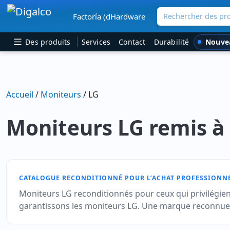
Rechercher des pro
Factoría (dHardware
Navigation principale
Nouve
Des produits
Services
Contact
Durabilité
Accueil
/
Moniteurs
/ LG
Moniteurs LG remis à
CATALOGUE RECONDITIONNÉ POUR L’ACHAT PROFESSIONN
Moniteurs LG reconditionnés pour ceux qui privilégien
garantissons les moniteurs LG. Une marque reconnue po