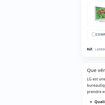
COMP
Réf.
LG000
Que vér
LG est une
bureautiqu
prendre en
Qualit