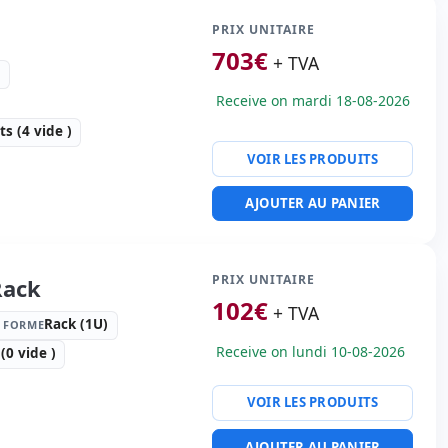
· 6 emplacements (4 vide
PRIX UNITAIRE
703
€
:
ATI ES 1000
+ TVA
z
ératif:
Sans SO
Receive on mardi 18-08-2026
té:
2x RJ-45
 emballage
 (4 vide )
VOIR LES PRODUITS
00 Kg.
e forme:
Rack (1U)
AJOUTER AU PANIER
:
320 Gb. SATA 3.5'' · 500
.5'' · 4 emplacements (2
PRIX UNITAIRE
Rack
102
€
 Ethernet 1Gb 4-port
+ TVA
er
Rack (1U)
E FORME
e · 6x USB 2.0
Receive on lundi 10-08-2026
0 vide )
té:
8x RJ-45
s:
70x44x4.3 cm.
VOIR LES PRODUITS
e forme:
Rack (1U)
AJOUTER AU PANIER