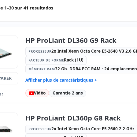
e 1–30 sur 41 resultados
HP ProLiant DL360 G9 Rack
2x Intel Xeon Octa Core E5-2640 V3 2.6 G
PROCESSEUR
Rack (1U)
FACTEUR DE FORME
32 Gb. DDR4 ECC RAM · 24 emplacement
MÉMOIRE RAM
ARER
Afficher plus de caractéristiques +
Processeur:
2x Intel Xeon Octa Core
Facteur d
Vidéo
Garantie 2 ans
51
E5-2640 V3 2.6 GHz.
Mémoire RAM:
32 Gb. DDR4 ECC
Disque dur
RAM · 24 emplacements (20 vide )
10krpm · 
HP ProLiant DL360p G8 Rack
Graphique:
Matrox G200eH2
Son:
HD A
Réseau:
Ethernet Gigabit
Système op
2x Intel Xeon Octa Core E5-2660 2.2 GHz
PROCESSEUR
Ports:
Série · 3x USB 3.0
Connectivi