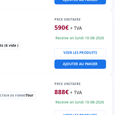
:
SAS 2.5'' 10000rpm · 6
ents
:
ATI ES1000 16 Mb.
PRIX UNITAIRE
590
€
ératif:
Sans SO
+ TVA
té:
4x RJ-45
Receive on lundi 10-08-2026
s:
71x48.5x4.5 cm.
 (6 vide )
VOIR LES PRODUITS
e forme:
Rack (2U)
AJOUTER AU PANIER
:
146 Gb. SAS 3.5''
· 8 emplacements
PRIX UNITAIRE
:
G200EW WPCM450
888
€
ératif:
Sans SO
+ TVA
Tour
CTEUR DE FORME
Receive on lundi 10-08-2026
té:
4x RJ-45
 emballage