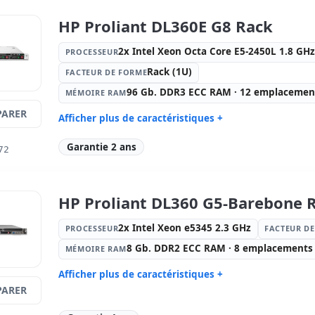
emplacements (4 vide )
15000rpm 
)
HP Proliant DL360E G8 Rack
Lecteur optique:
DVD
Graphique
2x Intel Xeon Octa Core E5-2450L 1.8 GH
PROCESSEUR
Réseau:
BROADCOM 5708 GIGABIT
Système op
Rack (1U)
Ports:
Série · 4x USB 2.0
Connectivi
FACTEUR DE FORME
Source de courant:
2x
Autres:
hR
96 Gb. DDR3 ECC RAM · 12 emplacements
MÉMOIRE RAM
Alimentations (Hotplug)
ARER
Afficher plus de caractéristiques +
Dimensions:
83x61x20 cm.
Poids:
23.
Processeur:
2x Intel Xeon Octa Core
Facteur d
Garantie 2 ans
72
E5-2450L 1.8 GHz.
Mémoire RAM:
96 Gb. DDR3 ECC
Disque dur
RAM · 12 emplacements (4 vide )
Gb. SATA 3
vide )
HP Proliant DL360 G5-Barebone 
Graphique:
Matrox G200 Integrada
Réseau:
HP
366i Adapt
2x Intel Xeon e5345 2.3 GHz
PROCESSEUR
FACTEUR D
Système opératif:
Sans SO
Ports:
Séri
8 Gb. DDR2 ECC RAM · 8 emplacements (
MÉMOIRE RAM
Multimédias:
Lecteur SD
Connectivi
Afficher plus de caractéristiques +
Source de courant:
2x
Dimension
ARER
Alimentations (Hotplug)
Processeur:
2x Intel Xeon e5345 2.3
Facteur d
GHz.
Poids:
17.00 Kg.