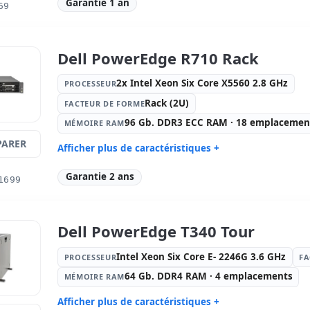
Garantie 1 an
69
Mémoire RAM:
8 Gb. DDR2 ECC
Disque dur
RAM · 8 emplacements (0 vide )
emplacem
Lecteur optique:
Combo (CD-
Graphique
Dell PowerEdge R710 Rack
RW/DVD)
Réseau:
BCM5708
Système op
2x Intel Xeon Six Core X5560 2.8 GHz
PROCESSEUR
Ports:
Série · 3x USB 2.0 · 2x PS2
Connectivi
Rack (2U)
FACTEUR DE FORME
Source de courant:
2x
Dimension
Alimentations (Hotplug)
96 Gb. DDR3 ECC RAM · 18 emplacements
MÉMOIRE RAM
Poids:
17.00 Kg.
ARER
Afficher plus de caractéristiques +
Processeur:
2x Intel Xeon Six Core
Facteur d
Garantie 2 ans
1699
X5560 2.8 GHz.
Mémoire RAM:
96 Gb. DDR3 ECC
Disque dur
RAM · 18 emplacements (6 vide )
15000rpm 
Dell PowerEdge T340 Tour
Lecteur optique:
DVD-RW
Graphique
Réseau:
BROADCOM BCM5709
Système op
Intel Xeon Six Core E- 2246G 3.6 GHz
PROCESSEUR
FA
GIGABIT
64 Gb. DDR4 RAM · 4 emplacements
Ports:
Série · 4x USB 2.0
Connectivi
MÉMOIRE RAM
Source de courant:
2x
Autres:
hR
Afficher plus de caractéristiques +
Alimentations (Hotplug)