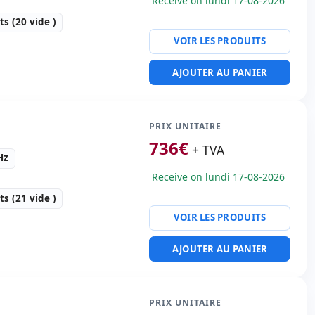
Receive on lundi 17-08-2026
s:
43.46x75x4.32 cm.
s (20 vide )
VOIR LES PRODUITS
e forme:
Rack (1U)
AJOUTER AU PANIER
:
2x 300 Gb. SAS 2.5''
· 8 emplacements (6 vide
PRIX UNITAIRE
736
€
 FlexibleLOM 1Gb 331FLR
+ TVA
Hz
e · 6x USB 3.0
Receive on lundi 17-08-2026
 courant:
2x
s (21 vide )
ons (Hotplug)
VOIR LES PRODUITS
00 Kg.
e forme:
Rack (1U)
AJOUTER AU PANIER
:
2x 300 Gb. SAS 2.5''
 emplacements (6 vide )
PRIX UNITAIRE
udio