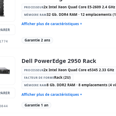
Réseau:
Ethernet Gigabit
Système op
2x Intel Xeon Quad Core E5-2609 2.4 GHz
PROCESSEUR
Ports:
Série · 3x USB 3.0
Connectivi
32 Gb. DDR4 RAM · 12 emplacements (10
MÉMOIRE RAM
Source de courant:
2x
Autres:
hR
Alimentations (Hotplug)
Afficher plus de caractéristiques +
Dimensions:
43.46x75x4.32 cm.
Poids:
13.
ARER
Processeur:
2x Intel Xeon Quad
Facteur d
Core E5-2609 2.4 GHz.
Garantie 2 ans
1774
Mémoire RAM:
32 Gb. DDR4 RAM ·
Disque dur
12 emplacements (10 vide )
300 Gb. SA
emplacemen
Dell PowerEdge 2950 Rack
Lecteur optique:
DVD
Graphique
Réseau:
Broadcom 5720
Système op
2x Intel Xeon Quad Core e5345 2.33 GHz
PROCESSEUR
Ports:
Série · 5x USB 2.0 · 3x USB 3.0
Connectivi
Rack (2U)
FACTEUR DE FORME
Source de courant:
2x
Autres:
hR
Alimentations (Hotplug)
8 Gb. DDR2 RAM · 8 emplacements (4 vi
MÉMOIRE RAM
Dimensions:
71x44.5x22 cm.
Poids:
28.
ARER
Afficher plus de caractéristiques +
Processeur:
2x Intel Xeon Quad
Facteur d
Garantie 1 an
0844
Core e5345 2.33 GHz.
Mémoire RAM:
8 Gb. DDR2 RAM · 8
Disque dur