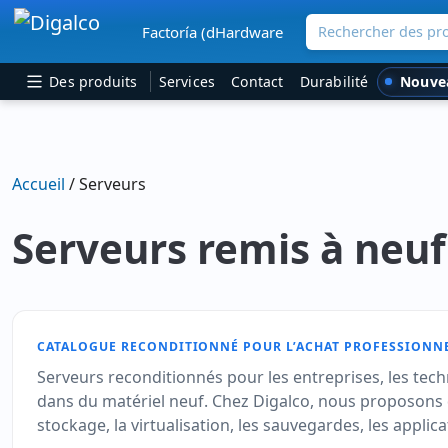
Rechercher des pro
Factoría (dHardware
Navigation principale
Nouve
Des produits
Services
Contact
Durabilité
Accueil
/ Serveurs
Serveurs remis à neuf
CATALOGUE RECONDITIONNÉ POUR L’ACHAT PROFESSIONN
Serveurs reconditionnés pour les entreprises, les techn
dans du matériel neuf. Chez Digalco, nous proposons d
stockage, la virtualisation, les sauvegardes, les appli