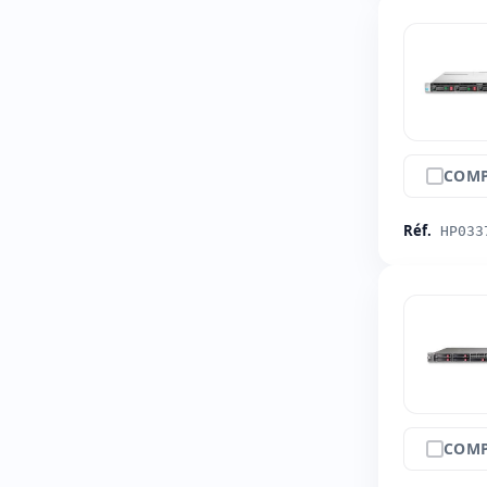
COMP
Réf.
HP033
COMP