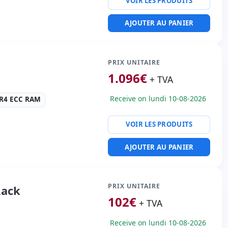
VOIR LES PRODUITS
e forme:
Tour
50 Kg.
AJOUTER AU PANIER
:
4x 600 Gb. SAS 3.5''
 emplacements (4 vide )
e · 5x USB 2.0 · 3x USB 3.0
PRIX UNITAIRE
 courant:
2x
1.096
€
ons (Hotplug)
+ TVA
s:
60x43x21 cm.
Receive on lundi 10-08-2026
DR4 ECC RAM
VOIR LES PRODUITS
e forme:
Rack (1U)
AJOUTER AU PANIER
:
2x 480 Gb. SSD 2.5'' · 6
ts (4 vide )
ératif:
Sans SO
PRIX UNITAIRE
Rack
té:
2x RJ-45
102
€
+ TVA
 emballage
Receive on lundi 10-08-2026
60 Kg.