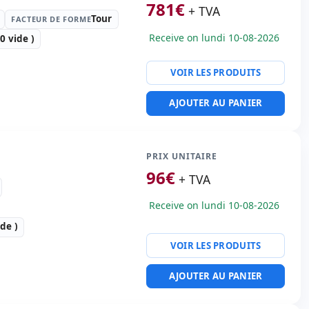
781
€
ératif:
Sans SO
+ TVA
Tour
FACTEUR DE FORME
té:
4x RJ-45
Receive on lundi 10-08-2026
 vide )
 emballage
VOIR LES PRODUITS
77 Kg.
e forme:
Tour
AJOUTER AU PANIER
:
2.00 Tb. SATA 3.5'' · 4x
S 3.5'' 10krpm · 8
ts (3 vide )
PRIX UNITAIRE
:
d200ER2
96
€
ératif:
Sans SO
+ TVA
té:
2x RJ-45
Receive on lundi 10-08-2026
 emballage
de )
25 Kg.
VOIR LES PRODUITS
e forme:
Rack (2U)
AJOUTER AU PANIER
:
2x 146 Gb. SAS 3.5''