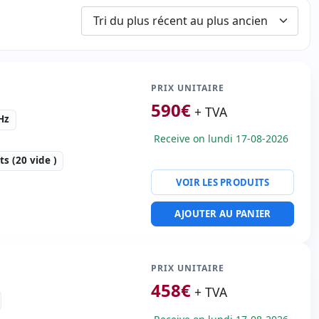
PRIX UNITAIRE
590
€
+ TVA
Hz
Receive on lundi 17-08-2026
s (20 vide )
VOIR LES PRODUITS
e forme:
Rack (1U)
AJOUTER AU PANIER
:
2x 300 Gb. SAS 2.5''
4 emplacements
PRIX UNITAIRE
udio
458
€
ératif:
Sans SO
+ TVA
té:
4x RJ-45