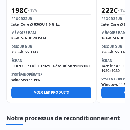
198
€
222
€
+ TVA
+ TVA
PROCESSEUR
PROCESSEUR
Intel Core i5 8365U 1.6 GHz.
Intel Core i5 82
MÉMOIRE RAM
MÉMOIRE RAM
8 Gb. SO-DDR4 RAM
16 Gb. SO-DDR4
DISQUE DUR
DISQUE DUR
256 Gb. SSD M2
256 Gb. SSD M2
ÉCRAN
ÉCRAN
LCD 13.3 '' FullHD 16:9 · Résolution 1920x1080
Tactile 14 '' Ful
1920x1080
SYSTÈME OPÉRATIF
SYSTÈME OPÉRAT
Windows 11 Pro
Windows 11 Pro
VOIR LES PRODUITS
VOI
Notre processus de reconditionnement