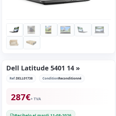
Dell Latitude 5401 14 »
Ref.
DELL01738
Condition
Reconditionné
287
€
+ TVA
Recíbelo el mardi 11-08-2026